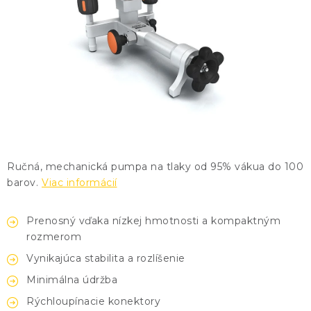
KONTAKTY
BLOG
ZNAČKY
Obchodné podmienky
GDPR
Slovník pojmov
Ručná, mechanická pumpa na tlaky od 95% vákua do 100
barov.
Viac informácií
Prenosný vďaka nízkej hmotnosti a kompaktným
rozmerom
Vynikajúca stabilita a rozlíšenie
Minimálna údržba
Rýchloupínacie konektory