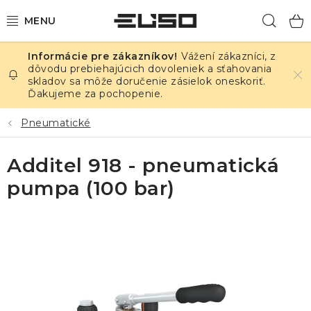
Prejsť
Hľad
na
obsah
Vážení zákazníci, z
ELEKTRINA
dôvodu prebiehajúcich dovoleniek a sťahovania
skladov sa môže doručenie zásielok oneskoriť.
Ďakujeme za pochopenie.
TEPLOTA A VLHKOSŤ
Pneumatické
TLAK A ÚNIKY
Additel 918 - pneumatická
ZÁZNAMNÍKY
pumpa (100 bar)
KALIBRÁCIA
TLAČ DPS
OSTATNÉ