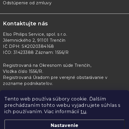
Odstúpenie od zmluvy
Kontaktujte nás
Elso Philips Service, spol. s r.o.
Jilemnického 2, 91101 Trenčín
IČ DPH: SK2020384168
IČO: 31423388 Záznam: 1556/R
Registrovaná na Okresnom súde Trenčín,
Vložka číslo 1556/R
.
Registrovaná Úradom pre verejné obstarávanie v
zozname podnikateľov
.
Tento web používa súbory cookie. Ďalším
prechádzaním tohto webu vyjadrujete súhlas s
PL Servis
Kontroltech
Technický skúšobný ústav Piešťany
ich používaním. Viac informácií
tu
.
Nastavenie