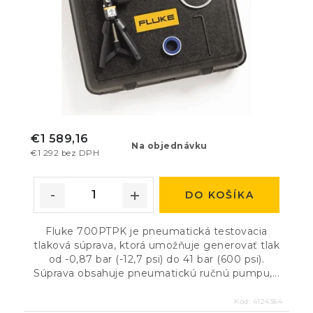
€1 589,16
Na objednávku
€1 292 bez DPH
DO KOŠÍKA
Fluke 700PTPK je pneumatická testovacia
tlaková súprava, ktorá umožňuje generovať tlak
od -0,87 bar (-12,7 psi) do 41 bar (600 psi).
Súprava obsahuje pneumatickú ručnú pumpu,...
Kód:
4124364