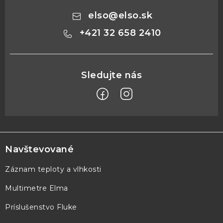
elso
@
elso.sk
+421 32 658 2410
Z
á
p
Navštevované
ä
Záznam teploty a vlhkosti
t
Multimetre Elma
i
e
Príslušenstvo Fluke