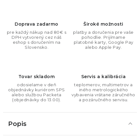
Doprava zadarmo
Široké možnosti
pre každý nákup nad 80€ s
platby a doručenia pre vaše
DPH vytvorený cez náš
pohodlie. Prijímame
eshop s doručením na
platobné karty, Google Pay
Slovensko.
alebo Apple Pay.
Tovar skladom
Servis a kalibrácia
odosielame v deň
teplomerov, multimetrov a
objednávky kuriérom SPS
iného metrologického
alebo službou Packeta
vybavenia vrátane záručného
(objednávky do 13:00).
a pozáručného servisu.
Popis