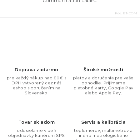
Communication cable...
Kód:
ET-COM
O
v
l
á
d
Doprava zadarmo
Široké možnosti
a
pre každý nákup nad 80€ s
platby a doručenia pre vaše
DPH vytvorený cez náš
pohodlie. Prijímame
c
eshop s doručením na
platobné karty, Google Pay
i
Slovensko.
alebo Apple Pay.
e
p
r
Tovar skladom
Servis a kalibrácia
v
odosielame v deň
teplomerov, multimetrov a
k
objednávky kuriérom SPS
iného metrologického