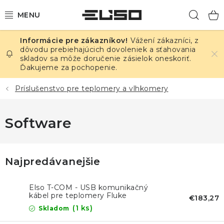
Prejsť
Hľad
na
obsah
Vážení zákazníci, z
ELEKTRINA
dôvodu prebiehajúcich dovoleniek a sťahovania
skladov sa môže doručenie zásielok oneskoriť.
Ďakujeme za pochopenie.
TEPLOTA A VLHKOSŤ
Príslušenstvo pre teplomery a vlhkomery
TLAK A ÚNIKY
Software
ZÁZNAMNÍKY
KALIBRÁCIA
Najpredávanejšie
TLAČ DPS
Elso T-COM - USB komunikačný
kábel pre teplomery Fluke
€183,27
OSTATNÉ
(1 ks)
Skladom