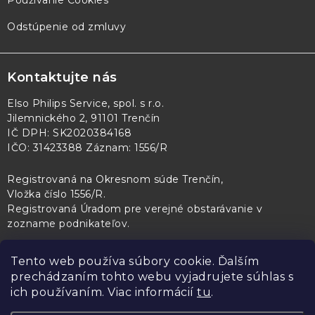
Odstúpenie od zmluvy
Kontaktujte nás
Elso Philips Service, spol. s r.o.
Jilemnického 2, 91101 Trenčín
IČ DPH: SK2020384168
IČO: 31423388 Záznam: 1556/R
Registrovaná na Okresnom súde Trenčín,
Vložka číslo 1556/R
.
Registrovaná Úradom pre verejné obstarávanie v
zozname podnikateľov
.
Tento web používa súbory cookie. Ďalším
prechádzaním tohto webu vyjadrujete súhlas s
PL Servis
Kontroltech
Technický skúšobný ústav Piešťany
ich používaním. Viac informácií
tu
.