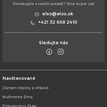
Potrebujete s niečím poradiť? Sme tu pre vás!
elso
@
elso.sk
+421 32 658 2410
Z
á
p
Navštevované
ä
Záznam teploty a vlhkosti
t
Multimetre Elma
i
e
Príslušenstvo Fluke