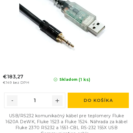
o
k
v
t
o
v
€183,27
(1 ks)
Skladom
€149 bez DPH
DO KOŠÍKA
USB/RS232 komunikačný kábel pre teplomery Fluke
1620A DeWK, Fluke 1523 a Fluke 1524. Náhrada za kábel
Fluke 2370 RS232 a 1551-CBL RS-232 155X USB