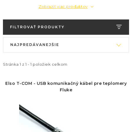
KONTAKTY
Zobraziť viac produktov
BLOG
FILTROVAŤ PRODUKTY
ZNAČKY
V
R
NAJPREDÁVANEJŠIE
ý
a
Obchodné podmienky
GDPR
Slovník pojmov
p
d
i
e
Stránka
1
z
1
-
1
položiek celkom
s
n
p
i
Elso T-COM - USB komunikačný kábel pre teplomery
r
e
Fluke
o
p
d
r
u
o
k
d
t
u