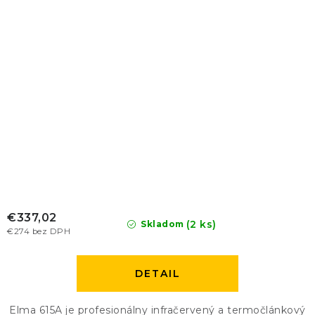
€337,02
(2 ks)
Skladom
€274 bez DPH
DETAIL
Elma 615A je profesionálny infračervený a termočlánkový