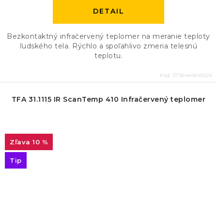
DETAIL
Bezkontaktný infračervený teplomer na meranie teploty
ľudského tela. Rýchlo a spoľahlivo zmeria telesnú
teplotu.
Kód:
5706445840526
TFA 31.1115 IR ScanTemp 410 Infračervený teplomer
10 %
Tip