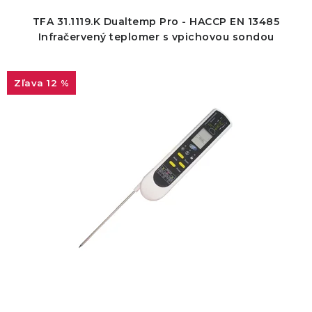
p
i
TFA 31.1119.K Dualtemp Pro - HACCP EN 13485
r
e
Infračervený teplomer s vpichovou sondou
o
p
d
r
12 %
u
o
k
d
t
u
o
k
v
t
o
v