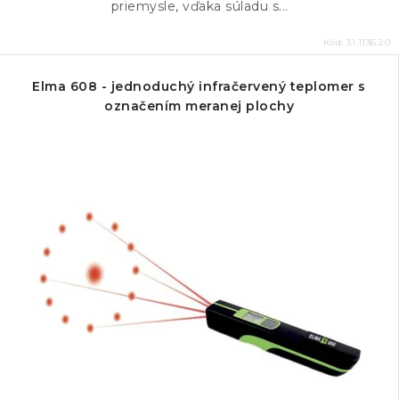
priemysle, vďaka súladu s...
Kód:
31.1136.20
Elma 608 - jednoduchý infračervený teplomer s
označením meranej plochy