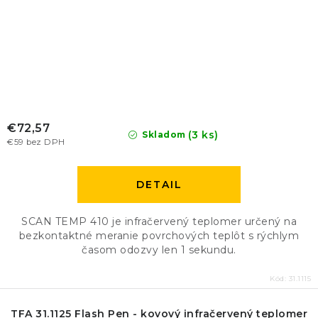
€72,57
(3 ks)
Skladom
€59 bez DPH
DETAIL
SCAN TEMP 410 je infračervený teplomer určený na
bezkontaktné meranie povrchových teplôt s rýchlym
časom odozvy len 1 sekundu.
Kód:
31.1115
TFA 31.1125 Flash Pen - kovový infračervený teplomer