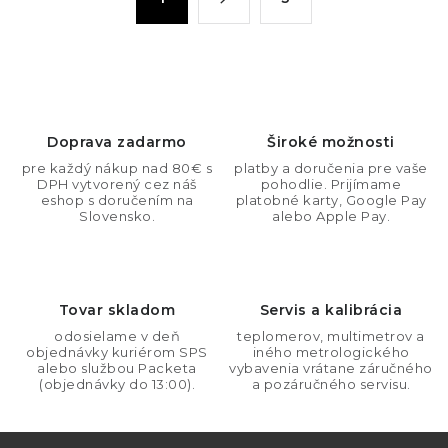
d
t
a
r
c
á
n
i
k
e
o
p
Doprava zadarmo
Široké možnosti
v
r
pre každý nákup nad 80€ s
platby a doručenia pre vaše
a
v
DPH vytvorený cez náš
pohodlie. Prijímame
n
eshop s doručením na
platobné karty, Google Pay
k
Slovensko.
alebo Apple Pay.
i
y
e
v
ý
Tovar skladom
Servis a kalibrácia
p
i
odosielame v deň
teplomerov, multimetrov a
objednávky kuriérom SPS
iného metrologického
s
alebo službou Packeta
vybavenia vrátane záručného
(objednávky do 13:00).
a pozáručného servisu.
u