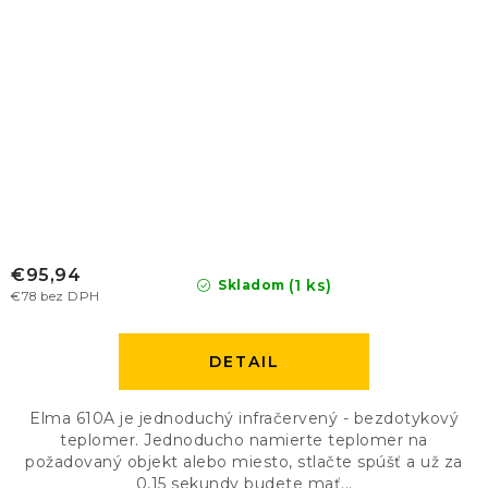
€95,94
(1 ks)
Skladom
€78 bez DPH
DETAIL
Elma 610A je jednoduchý infračervený - bezdotykový
teplomer. Jednoducho namierte teplomer na
požadovaný objekt alebo miesto, stlačte spúšť a už za
0,15 sekundy budete mať...