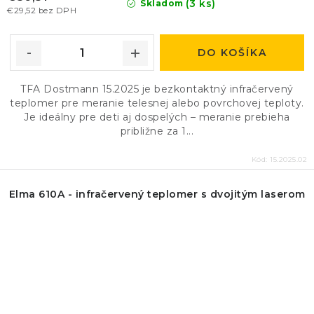
(3 ks)
Skladom
€29,52 bez DPH
DO KOŠÍKA
TFA Dostmann 15.2025 je bezkontaktný infračervený
teplomer pre meranie telesnej alebo povrchovej teploty.
Je ideálny pre deti aj dospelých – meranie prebieha
približne za 1...
Kód:
15.2025.02
Elma 610A - infračervený teplomer s dvojitým laserom