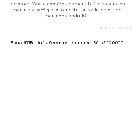
teplomer. Vďaka dobrému pomeru D:S je vhodný na
merania z väčšej vzdialenosti - pri vzdialenosti od
meraného bodu 10...
Kód:
5706445150021
Elma 611B - infračervený teplomer -50 až 1000°C