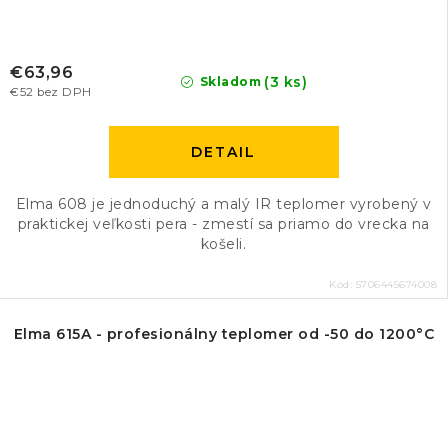
€63,96
(3 ks)
Skladom
€52 bez DPH
DETAIL
Elma 608 je jednoduchý a malý IR teplomer vyrobený v
praktickej veľkosti pera - zmestí sa priamo do vrecka na
košeli.
Kód:
5706445674008
Elma 615A - profesionálny teplomer od -50 do 1200°C