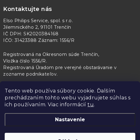
Kontaktujte nás
Elso Philips Service, spol. s r.o.
Jilemnického 2, 91101 Trenčín
IČ DPH: SK2020384168
IČO: 31423388 Záznam: 1556/R
Registrovaná na Okresnom súde Trenčín,
Vložka číslo 1556/R
.
Registrovaná Úradom pre verejné obstarávanie v
zozname podnikateľov
.
Tento web používa súbory cookie. Ďalším
prechádzaním tohto webu vyjadrujete súhlas s
PL Servis
Kontroltech
Technický skúšobný ústav Piešťany
ich používaním. Viac informácií
tu
.
Nastavenie
Copyright 2026
Elso Philips Service
. Všetky práva vyhradené.
Upraviť