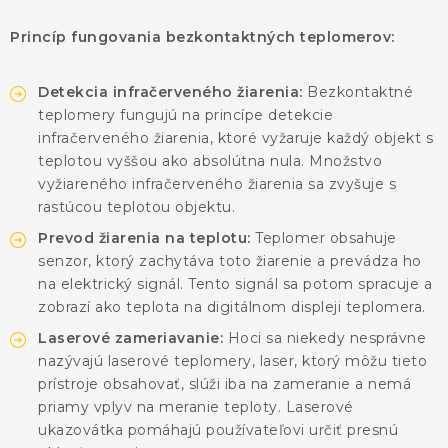
KONTAKTY
Princíp fungovania bezkontaktných teplomerov:
BLOG
Detekcia infračerveného žiarenia:
Bezkontaktné
ZNAČKY
teplomery fungujú na princípe detekcie
infračerveného žiarenia, ktoré vyžaruje každý objekt s
teplotou vyššou ako absolútna nula. Množstvo
Obchodné podmienky
GDPR
Slovník pojmov
vyžiareného infračerveného žiarenia sa zvyšuje s
rastúcou teplotou objektu.
Prevod žiarenia na teplotu:
Teplomer obsahuje
senzor, ktorý zachytáva toto žiarenie a prevádza ho
na elektrický signál. Tento signál sa potom spracuje a
zobrazí ako teplota na digitálnom displeji teplomera.
Laserové zameriavanie:
Hoci sa niekedy nesprávne
nazývajú laserové teplomery, laser, ktorý môžu tieto
prístroje obsahovať, slúži iba na zameranie a nemá
priamy vplyv na meranie teploty. Laserové
ukazovátka pomáhajú používateľovi určiť presnú