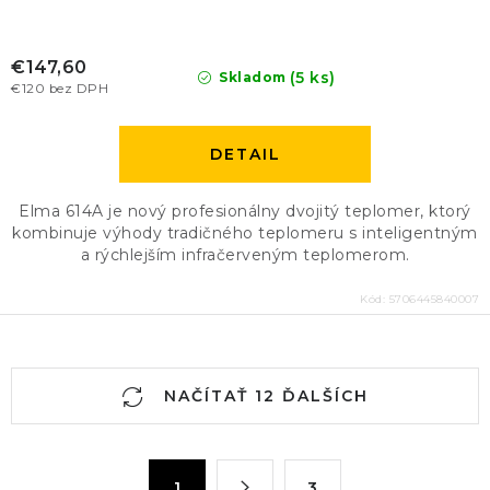
€147,60
(5 ks)
Skladom
€120 bez DPH
DETAIL
Elma 614A je nový profesionálny dvojitý teplomer, ktorý
kombinuje výhody tradičného teplomeru s inteligentným
a rýchlejším infračerveným teplomerom.
Kód:
5706445840007
O
NAČÍTAŤ 12 ĎALŠÍCH
v
l
á
S
1
3