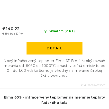
€140,22
(2 ks)
Skladom
€114 bez DPH
DETAIL
Nový infračervený teplomer Elma 611B má široký rozsah
merania od -50°C do 1000°C a nastaviteľnú emisivitu od
0,1 do 1,00 vďaka čomu je vhodný na meranie širokej
škály povrchov.
Kód:
5706445350001
Elma 609 - infračervený teplomer na meranie teploty
ľudského tela