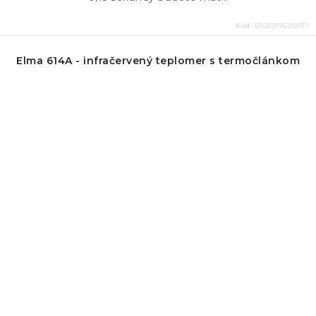
Kód:
5703317620071
Elma 614A - infračervený teplomer s termočlánkom