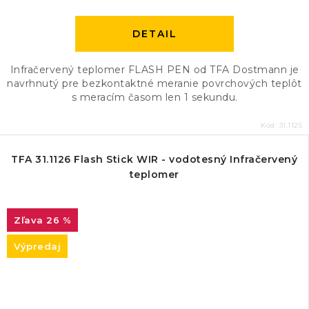
DETAIL
Infračervený teplomer FLASH PEN od TFA Dostmann je
navrhnutý pre bezkontaktné meranie povrchových teplôt
s meracím časom len 1 sekundu.
Kód:
31.1125
TFA 31.1126 Flash Stick WIR - vodotesný Infračervený
teplomer
26 %
Výpredaj