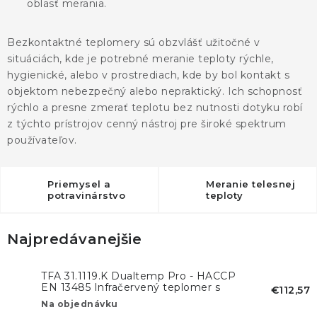
oblasť merania.
Bezkontaktné teplomery sú obzvlášť užitočné v
situáciách, kde je potrebné meranie teploty rýchle,
hygienické, alebo v prostrediach, kde by bol kontakt s
objektom nebezpečný alebo nepraktický. Ich schopnosť
rýchlo a presne zmerať teplotu bez nutnosti dotyku robí
z týchto prístrojov cenný nástroj pre široké spektrum
používateľov.
Priemysel a
Meranie telesnej
potravinárstvo
teploty
Najpredávanejšie
TFA 31.1119.K Dualtemp Pro - HACCP
EN 13485 Infračervený teplomer s
€112,57
vpichovou sondou
Na objednávku