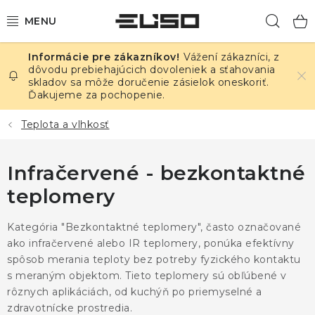
Prejsť
Hľad
na
obsah
Vážení zákazníci, z
ELEKTRINA
dôvodu prebiehajúcich dovoleniek a sťahovania
skladov sa môže doručenie zásielok oneskoriť.
Ďakujeme za pochopenie.
TEPLOTA A VLHKOSŤ
Teplota a vlhkosť
TLAK A ÚNIKY
Infračervené - bezkontaktné
ZÁZNAMNÍKY
teplomery
KALIBRÁCIA
Kategória "Bezkontaktné teplomery", často označované
TLAČ DPS
ako infračervené alebo IR teplomery, ponúka efektívny
spôsob merania teploty bez potreby fyzického kontaktu
s meraným objektom. Tieto teplomery sú obľúbené v
OSTATNÉ
rôznych aplikáciách, od kuchýň po priemyselné a
zdravotnícke prostredia.