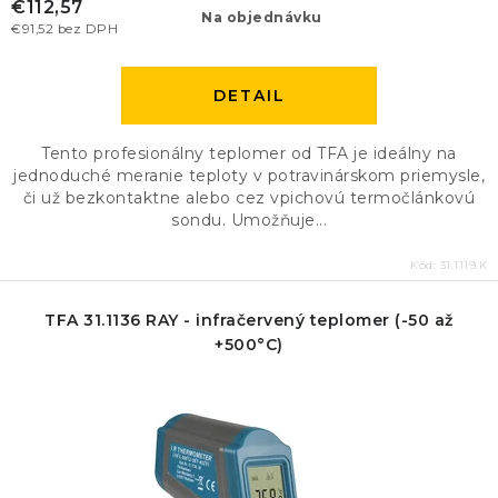
€112,57
Na objednávku
€91,52 bez DPH
DETAIL
Tento profesionálny teplomer od TFA je ideálny na
jednoduché meranie teploty v potravinárskom priemysle,
či už bezkontaktne alebo cez vpichovú termočlánkovú
sondu. Umožňuje...
Kód:
31.1119.K
TFA 31.1136 RAY - infračervený teplomer (-50 až
+500°C)