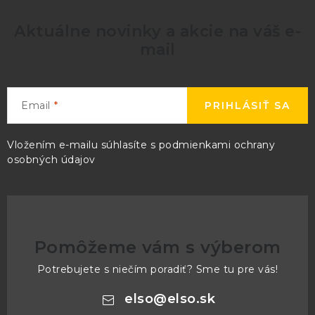
Aktuálne novinky a akcie na váš e-
mail
Email
PRIHLÁSIŤ SA
Vložením e-mailu súhlasíte s
podmienkami ochrany
osobných údajov
Pomôžeme vám s výberom
Potrebujete s niečím poradiť? Sme tu pre vás!
elso
@
elso.sk