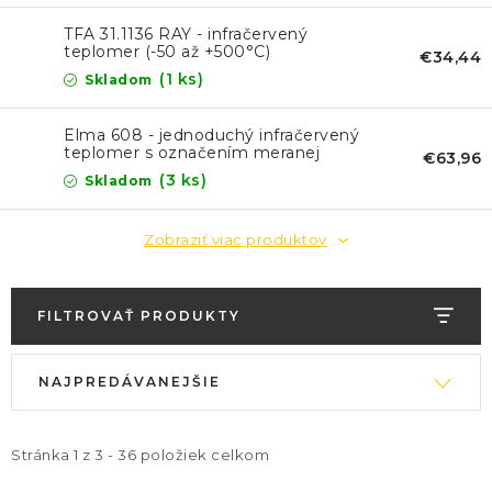
TFA 31.1136 RAY - infračervený
teplomer (-50 až +500°C)
€34,44
(1 ks)
Skladom
Elma 608 - jednoduchý infračervený
teplomer s označením meranej
€63,96
plochy
(3 ks)
Skladom
Zobraziť viac produktov
FILTROVAŤ PRODUKTY
V
R
NAJPREDÁVANEJŠIE
ý
a
p
d
i
e
Stránka
1
z
3
-
36
položiek celkom
s
n