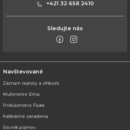
+421 32 658 2410
Z
á
p
Navštevované
ä
Záznam teploty a vlhkosti
t
Multimetre Elma
i
e
Príslušenstvo Fluke
Kalibračné zariadenia
Slovník pojmov