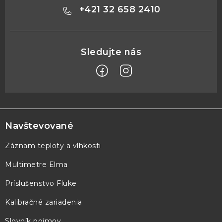
+421 32 658 2410
Z
á
p
Navštevované
ä
Záznam teploty a vlhkosti
t
Multimetre Elma
i
e
Príslušenstvo Fluke
Kalibračné zariadenia
Slovník pojmov