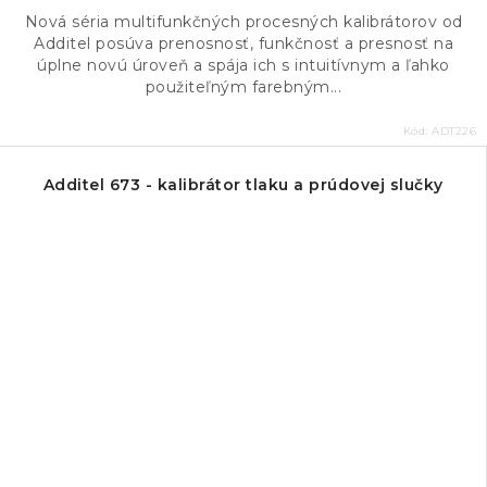
Nová séria multifunkčných procesných kalibrátorov od
Additel posúva prenosnosť, funkčnosť a presnosť na
úplne novú úroveň a spája ich s intuitívnym a ľahko
použiteľným farebným...
Kód:
ADT226
Additel 673 - kalibrátor tlaku a prúdovej slučky