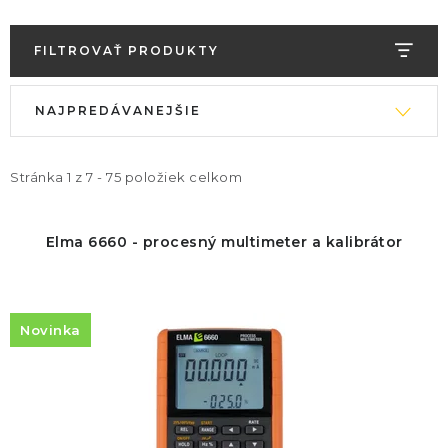
FILTROVAŤ PRODUKTY
V
R
NAJPREDÁVANEJŠIE
ý
a
p
d
i
e
Stránka
1
z
7
-
75
položiek celkom
s
n
p
i
Elma 6660 - procesný multimeter a kalibrátor
r
e
o
p
d
r
Novinka
u
o
k
d
t
u
o
k