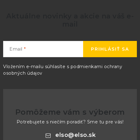
Aktuálne novinky a akcie na váš e-
mail
Email
PRIHLÁSIŤ SA
Vložením e-mailu súhlasíte s
podmienkami ochrany
osobných údajov
Pomôžeme vám s výberom
Potrebujete s niečím poradiť? Sme tu pre vás!
elso
@
elso.sk