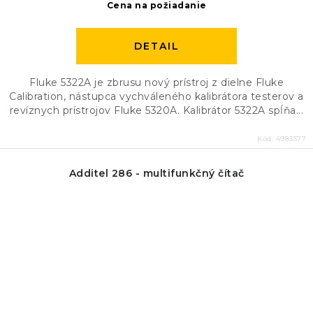
Cena na požiadanie
DETAIL
Fluke 5322A je zbrusu nový prístroj z dielne Fluke
Calibration, nástupca vychváleného kalibrátora testerov a
revíznych prístrojov Fluke 5320A. Kalibrátor 5322A spĺňa...
Kód:
4983377
Additel 286 - multifunkčný čítač