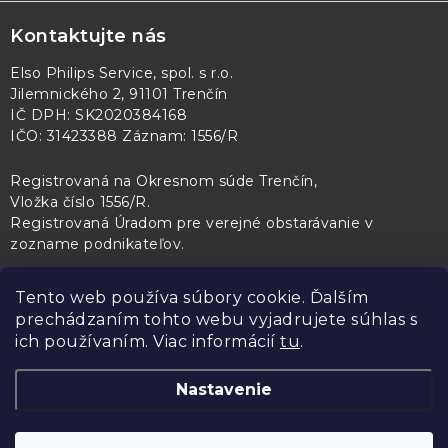
Kontaktujte nás
Elso Philips Service, spol. s r.o.
Jilemnického 2, 91101 Trenčín
IČ DPH: SK2020384168
IČO: 31423388 Záznam: 1556/R
Registrovaná na Okresnom súde Trenčín,
Vložka číslo 1556/R
.
Registrovaná Úradom pre verejné obstarávanie v
zozname podnikateľov
.
Tento web používa súbory cookie. Ďalším
prechádzaním tohto webu vyjadrujete súhlas s
PL Servis
Kontroltech
Technický skúšobný ústav Piešťany
ich používaním. Viac informácií
tu
.
Nastavenie
Copyright 2026
Elso Philips Service
. Všetky práva vyhradené.
Upraviť