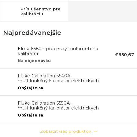
KONTAKTY
Príslušenstvo pre
kalibráciu
BLOG
Najpredávanejšie
ZNAČKY
Elma 6660 - procesný multimeter a
Obchodné podmienky
GDPR
Slovník pojmov
kalibrátor
€650,67
Na objednávku
Fluke Calibration 5540A -
multifunkčný kalibrátor elektrických
veličín
Opýtajte sa
Fluke Calibration 5550A -
multifunkčný kalibrátor elektrických
veličín
Opýtajte sa
Zobraziť viac produktov