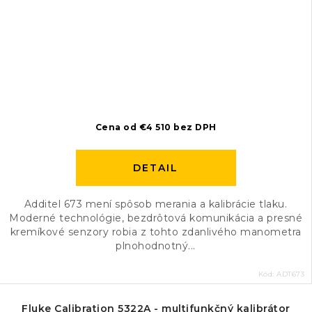
Cena od €4 510 bez DPH
DETAIL
Additel 673 mení spôsob merania a kalibrácie tlaku.
Moderné technológie, bezdrôtová komunikácia a presné
kremíkové senzory robia z tohto zdanlivého manometra
plnohodnotný...
Kód:
ADT673
Fluke Calibration 5322A - multifunkčný kalibrátor