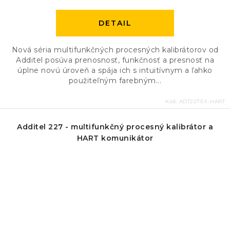
DETAIL
Nová séria multifunkčných procesných kalibrátorov od
Additel posúva prenosnosť, funkčnosť a presnosť na
úplne novú úroveň a spája ich s intuitívnym a ľahko
použiteľným farebným...
Kód:
ADT227EX-HART
Additel 227 - multifunkčný procesný kalibrátor a
HART komunikátor