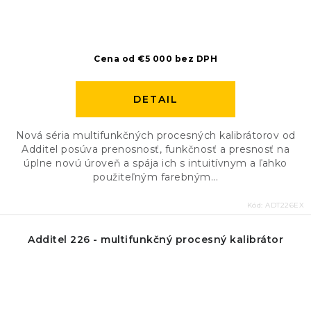
Cena od €5 000 bez DPH
DETAIL
Nová séria multifunkčných procesných kalibrátorov od
Additel posúva prenosnosť, funkčnosť a presnosť na
úplne novú úroveň a spája ich s intuitívnym a ľahko
použiteľným farebným...
Kód:
ADT226EX
Additel 226 - multifunkčný procesný kalibrátor