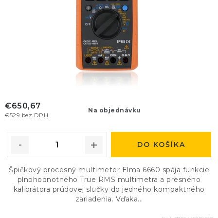
v
t
o
v
€650,67
Na objednávku
€529 bez DPH
DO KOŠÍKA
Špičkový procesný multimeter Elma 6660 spája funkcie
plnohodnotného True RMS multimetra a presného
kalibrátora prúdovej slučky do jedného kompaktného
zariadenia. Vďaka...