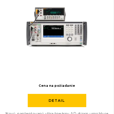
Cena na požiadanie
DETAIL
Nový, pantentovaný ultra-lineárny AD dizajn umožňuje