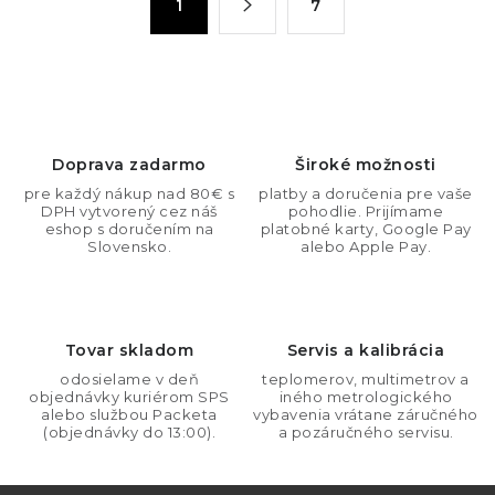
1
7
d
t
a
r
c
á
n
i
k
e
o
p
Doprava zadarmo
Široké možnosti
v
r
pre každý nákup nad 80€ s
platby a doručenia pre vaše
a
v
DPH vytvorený cez náš
pohodlie. Prijímame
n
eshop s doručením na
platobné karty, Google Pay
k
Slovensko.
alebo Apple Pay.
i
y
e
v
ý
Tovar skladom
Servis a kalibrácia
p
i
odosielame v deň
teplomerov, multimetrov a
objednávky kuriérom SPS
iného metrologického
s
alebo službou Packeta
vybavenia vrátane záručného
(objednávky do 13:00).
a pozáručného servisu.
u