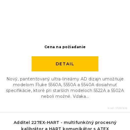
Cena na požiadanie
DETAIL
Nový, pantentovaný ultra-lineárny AD dizajn umožňuje
modelom Fluke 5560A, 5550A a 5540A dosiahnuť
špecifikácie, ktoré pri starších modeloch 5522A a 5502A
neboli možné. Vďaka...
Kód:
5128168
Additel 227EX-HART - multifunkčný procesný
kalibrátor a HART komunikátor s ATEX