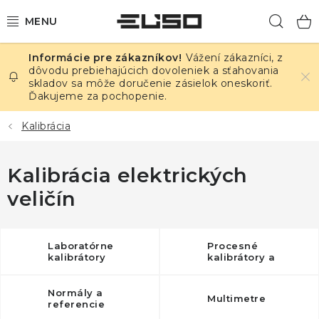
Prejsť
Hľad
na
obsah
Vážení zákazníci, z
ELEKTRINA
dôvodu prebiehajúcich dovoleniek a sťahovania
skladov sa môže doručenie zásielok oneskoriť.
Ďakujeme za pochopenie.
TEPLOTA A VLHKOSŤ
Kalibrácia
TLAK A ÚNIKY
Kalibrácia elektrických
ZÁZNAMNÍKY
veličín
KALIBRÁCIA
TLAČ DPS
Laboratórne
Procesné
kalibrátory
kalibrátory a
zadávače
OSTATNÉ
Normály a
Multimetre
referencie