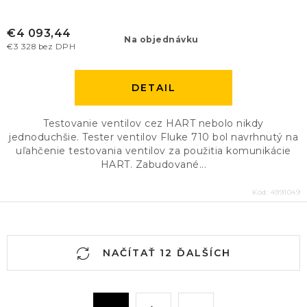
€4 093,44
Na objednávku
€3 328 bez DPH
DETAIL
Testovanie ventilov cez HART nebolo nikdy
jednoduchšie. Tester ventilov Fluke 710 bol navrhnutý na
uľahčenie testovania ventilov za použitia komunikácie
HART. Zabudované...
Kód:
4991049
O
NAČÍTAŤ 12 ĎALŠÍCH
v
l
á
S