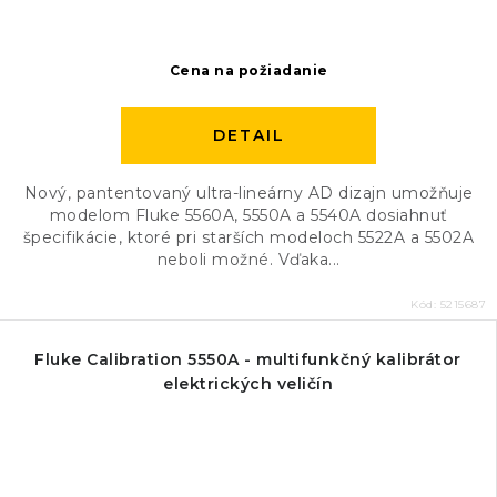
Cena na požiadanie
DETAIL
Nový, pantentovaný ultra-lineárny AD dizajn umožňuje
modelom Fluke 5560A, 5550A a 5540A dosiahnuť
špecifikácie, ktoré pri starších modeloch 5522A a 5502A
neboli možné. Vďaka...
Kód:
5215687
Fluke Calibration 5550A - multifunkčný kalibrátor
elektrických veličín