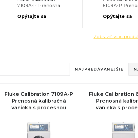
7109A-P Prenosná
6109A-P Preno
kalibračná vanička s
kalibračná vani
Opýtajte sa
Opýtajte sa
procesnou
procesnou
elektronikou
elektronikou
Zobraziť viac prod
R
NAJPREDÁVANEJŠIE
N
a
V
d
Fluke Calibration 7109A-P
Fluke Calibration
ý
e
Prenosná kalibračná
Prenosná kalib
vanička s procesnou
vanička s proc
p
n
elektronikou
elektroniko
i
s