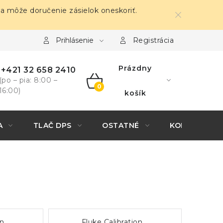
sa môže doručenie zásielok oneskoriť.
Prihlásenie
Registrácia
Prázdny
+421 32 658 2410
(po – pia: 8:00 –
16:00)
NÁKUPNÝ
košík
KOŠÍK
A
TLAČ DPS
OSTATNÉ
KONTAKTY
on
Fluke Calibration