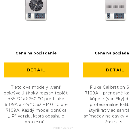
e
p
p
r
r
o
o
d
d
u
u
Cena na požiadanie
Cena na požiad
k
k
DETAIL
DETAIL
t
t
o
o
Tieto dva modely „vaní“
Fluke Calibration 
pokrývajú široký rozsah teplôt:
7109A – prenosné ka
v
v
+35 °C až 250 °C pre Fluke
kúpele (vaničky) 
6109A a -25 °C až +140 °C pre
profesionálne kali
7109A. Každý model ponúka
štyrikrát viac sani
„-P“ verziu, ktorá obsahuje
snímačov na dávky v
procesnú...
čase a s...
Kód:
4757597