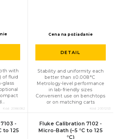
anie
Cena na požiadanie
DETAIL
pth with
Stability and uniformity each
l) of fluid
better than ±0.008°C
n-glass
Metrology-level performance
optional
in lab-friendly sizes
 compact
Convenient use on benchtops
...
or on matching carts
Kód:
2086082
Kód:
2001253
 7103 -
Fluke Calibration 7102 -
C to 125
Micro-Bath (–5 °C to 125
°C)