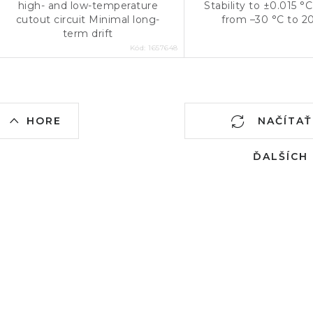
high- and low-temperature
Stability to ±0.015 
cutout circuit Minimal long-
from –30 °C to 2
term drift
Kód:
1657648
O
HORE
NAČÍTAŤ 12
v
ĎALŠÍCH
á
d
a
c
e