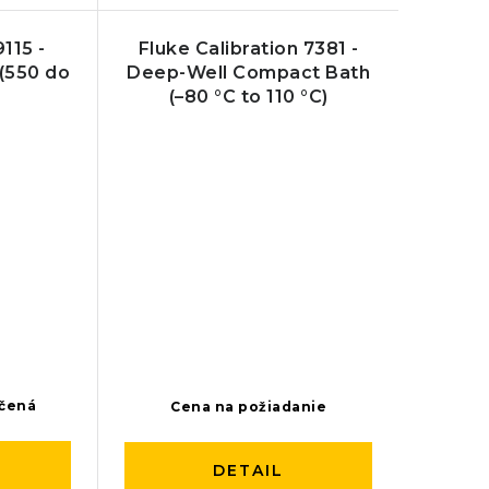
9115 -
Fluke Calibration 7381 -
 (550 do
Deep-Well Compact Bath
(–80 °C to 110 °C)
nčená
Cena na požiadanie
DETAIL