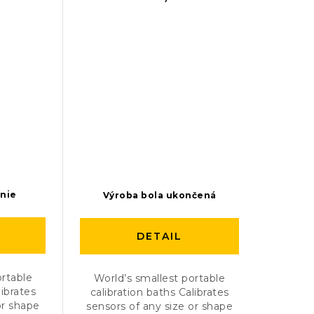
anie
Výroba bola ukončená
DETAIL
ortable
World’s smallest portable
librates
calibration baths Calibrates
or shape
sensors of any size or shape