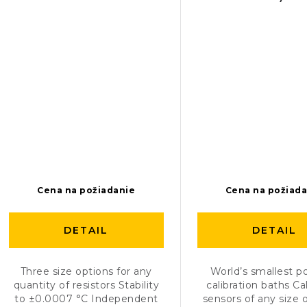
Cena na požiadanie
Cena na požiad
DETAIL
DETAIL
Three size options for any
World’s smallest p
quantity of resistors Stability
calibration baths Ca
to ±0.0007 °C Independent
sensors of any size 