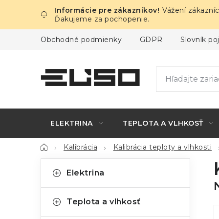
Prejsť
Vážení zákazníc
na
Ďakujeme za pochopenie.
obsah
Obchodné podmienky
GDPR
Slovník p
ELEKTRINA
TEPLOTA A VLHKOSŤ
Domov
Kalibrácia
Kalibrácia teploty a vlhkosti
B
K
Preskočiť
Elektrina
kategórie
a
o
t
č
Teplota a vlhkosť
e