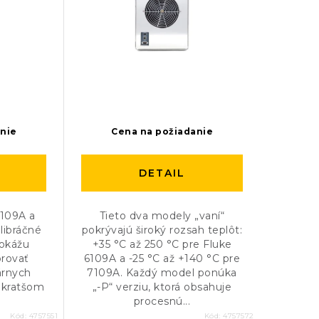
anie
Cena na požiadanie
DETAIL
6109A a
Tieto dva modely „vaní“
libráčné
pokrývajú široký rozsah teplôt:
dokážu
+35 °C až 250 °C pre Fluke
brovať
6109A a -25 °C až +140 °C pre
tárnych
7109A. Každý model ponúka
 kratšom
„-P“ verziu, ktorá obsahuje
procesnú...
Kód:
4757551
Kód:
4757572