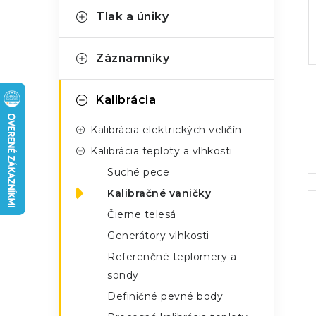
n
g
Tlak a úniky
ý
ó
p
r
Záznamníky
a
i
Kalibrácia
e
n
Kalibrácia elektrických veličín
e
Kalibrácia teploty a vlhkosti
l
Suché pece
Kalibračné vaničky
Čierne telesá
Generátory vlhkosti
Referenčné teplomery a
sondy
i
Definičné pevné body