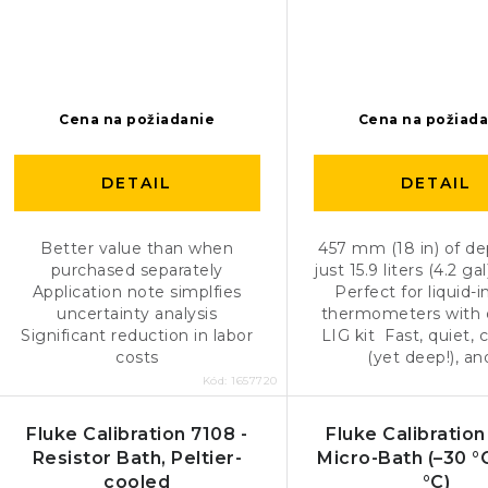
Cena na požiadanie
Cena na požiad
DETAIL
DETAIL
Better value than when
457 mm (18 in) of de
purchased separately
just 15.9 liters (4.2 ga
Application note simplfies
Perfect for liquid-i
uncertainty analysis
thermometers with 
Significant reduction in labor
LIG kit Fast, quiet,
costs
(yet deep!), and
Kód:
1657720
Fluke Calibration 7108 -
Fluke Calibration
Resistor Bath, Peltier-
Micro-Bath (–30 °
cooled
°C)