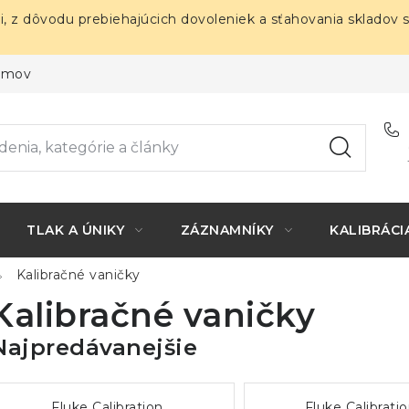
i, z dôvodu prebiehajúcich dovoleniek a sťahovania skladov 
ojmov
TLAK A ÚNIKY
ZÁZNAMNÍKY
KALIBRÁCI
Kalibračné vaničky
Kalibračné vaničky
Najpredávanejšie
Fluke Calibration
Fluke Calibrati