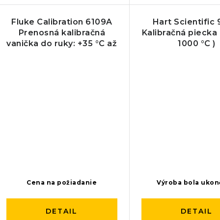
Fluke Calibration 6109A
Hart Scientific 
Prenosná kalibračná
Kalibračná piecka
vanička do ruky: +35 °C až
1000 °C )
250 °C
Cena na požiadanie
Výroba bola uko
DETAIL
DETAIL