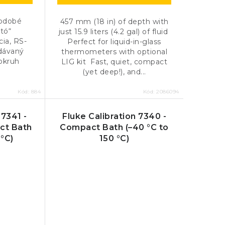
hodobé
457 mm (18 in) of depth with
ató“
just 15.9 liters (4.2 gal) of fluid
ia, RS-
Perfect for liquid-in-glass
dávaný
thermometers with optional
 okruh
LIG kit Fast, quiet, compact
(yet deep!), and...
Kód:
884
Kód:
2086094
 7341 -
Fluke Calibration 7340 -
ct Bath
Compact Bath (–40 °C to
 °C)
150 °C)