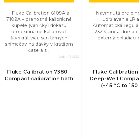
Fluke Calibration 6109A a
Navrhnutá pre dl
7109A – prenosné kalibráčné
udržiavanie „Pl
kúpele (vaničky) dokážu
Automatická regulác
profesionálne kalibrovať
232 štandardne do
štyrikrát viac sanitárnych
Externý chladiaci
snímačov na dávky v kratšom
čase a s...
Kód:
4757536
Fluke Calibration 7380 -
Fluke Calibration
Compact calibration bath
Deep-Well Compa
(–45 °C to 150