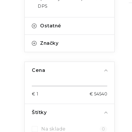
DPS
Ostatné
Značky
Cena
€
1
€
54540
Štítky
Na sklade
0