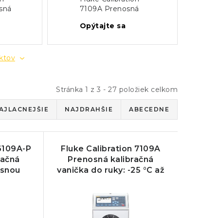
sná
7109A Prenosná
čka s
kalibračná vanička do
Opýtajte sa
ruky: -25 °C až +140
°C
uktov
Stránka
1
z
3
-
27
položiek celkom
AJLACNEJŠIE
NAJDRAHŠIE
ABECEDNE
 6109A-P
Fluke Calibration 7109A
račná
Prenosná kalibračná
esnou
vanička do ruky: -25 °C až
u
+140 °C