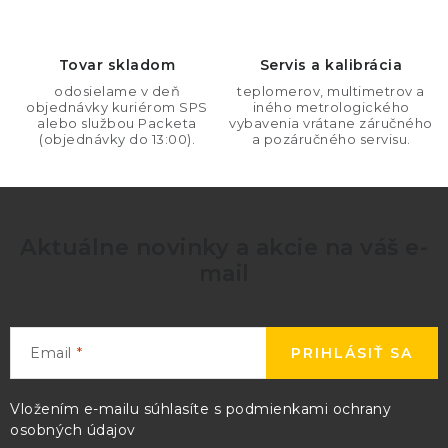
Tovar skladom
Servis a kalibrácia
odosielame v deň
teplomerov, multimetrov a
objednávky kuriérom SPS
iného metrologického
alebo službou Packeta
vybavenia vrátane záručného
(objednávky do 13:00).
a pozáručného servisu.
Aktuálne novinky a akcie na váš e-
mail
Email
PRIHLÁSIŤ SA
Vložením e-mailu súhlasíte s
podmienkami ochrany
osobných údajov