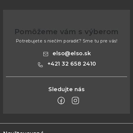
Pomôžeme vám s výberom
Potrebujete s niečím poradiť? Sme tu pre vás!
elso
@
elso.sk
+421 32 658 2410
Z
á