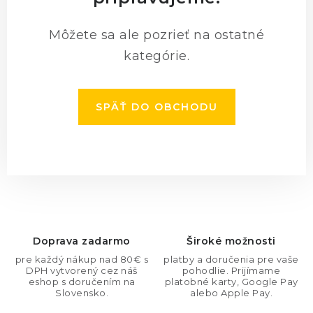
KONTAKTY
Môžete sa ale pozrieť na ostatné
BLOG
kategórie.
ZNAČKY
SPÄŤ DO OBCHODU
Obchodné podmienky
GDPR
Slovník pojmov
Doprava zadarmo
Široké možnosti
pre každý nákup nad 80€ s
platby a doručenia pre vaše
DPH vytvorený cez náš
pohodlie. Prijímame
eshop s doručením na
platobné karty, Google Pay
Slovensko.
alebo Apple Pay.