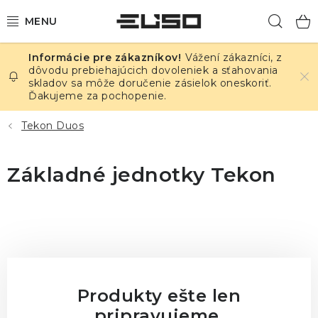
Prejsť
Hľad
na
obsah
Vážení zákazníci, z
ELEKTRINA
dôvodu prebiehajúcich dovoleniek a sťahovania
skladov sa môže doručenie zásielok oneskoriť.
Ďakujeme za pochopenie.
TEPLOTA A VLHKOSŤ
Tekon Duos
TLAK A ÚNIKY
Základné jednotky Tekon
ZÁZNAMNÍKY
KALIBRÁCIA
TLAČ DPS
OSTATNÉ
Produkty ešte len
pripravujeme.