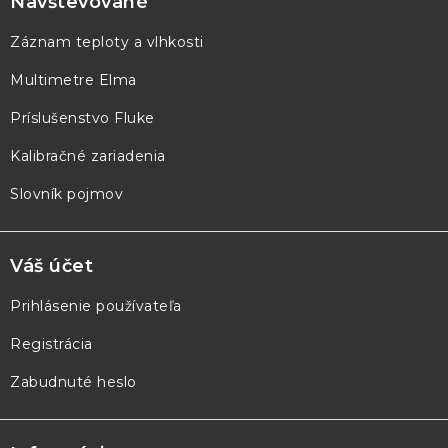
p
Navštevované
ä
Záznam teploty a vlhkosti
t
Multimetre Elma
i
e
Príslušenstvo Fluke
Kalibračné zariadenia
Slovník pojmov
Váš účet
Prihlásenie používateľa
Registrácia
Zabudnuté heslo