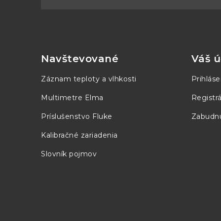
Z
á
p
Navštevované
Váš ú
ä
Záznam teploty a vlhkosti
Prihláse
t
Multimetre Elma
Registrá
i
Príslušenstvo Fluke
Zabudnu
e
Kalibračné zariadenia
Slovník pojmov