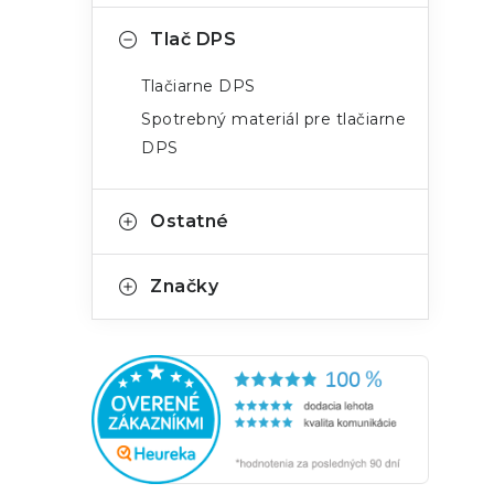
e
Tlač DPS
l
Tlačiarne DPS
Spotrebný materiál pre tlačiarne
DPS
Ostatné
Značky