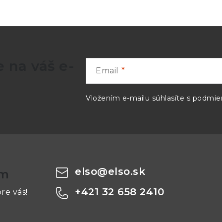
 na váš e-
Email
Vložením e-mailu súhlasíte s
podmien
elso
@
elso.sk
om
+421 32 658 2410
re vás!