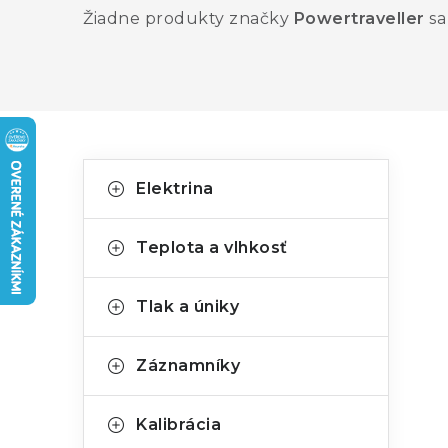
Žiadne produkty značky
Powertraveller
sa 
B
K
Preskočiť
Elektrina
kategórie
a
o
t
č
Teplota a vlhkosť
e
n
g
Tlak a úniky
ý
ó
p
r
Záznamníky
a
i
Kalibrácia
e
n