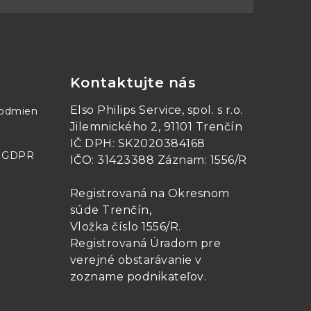
Kontaktujte nás
Elso Philips Service, spol. s r.o.
podmien
Jilemnického 2, 91101 Trenčín
IČ DPH: SK2020384168
- GDPR
IČO: 31423388 Záznam: 1556/R
Registrovaná na Okresnom
súde Trenčín,
Vložka číslo 1556/R
.
Registrovaná Úradom pre
verejné obstarávanie v
zozname podnikateľov
.