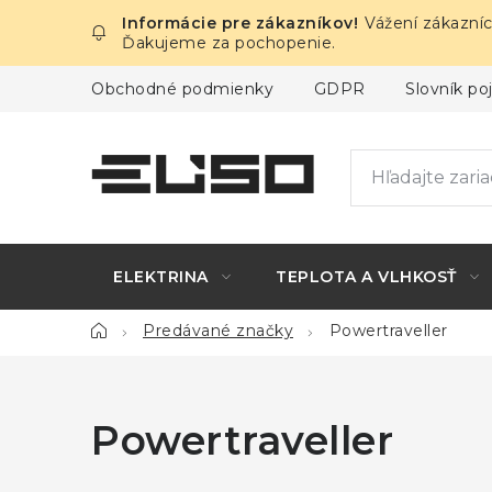
Prejsť
Vážení zákazníc
na
Ďakujeme za pochopenie.
obsah
Obchodné podmienky
GDPR
Slovník p
ELEKTRINA
TEPLOTA A VLHKOSŤ
Domov
Predávané značky
Powertraveller
Powertraveller