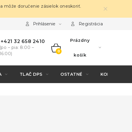
sa môže doručenie zásielok oneskoriť.
Prihlásenie
Registrácia
Prázdny
+421 32 658 2410
(po – pia: 8:00 –
16:00)
NÁKUPNÝ
košík
KOŠÍK
A
TLAČ DPS
OSTATNÉ
KONTAKTY