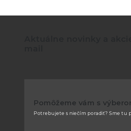
Aktuálne novinky a akcie
mail
Pomôžeme vám s výber
Potrebujete s niečím poradiť? Sme tu p