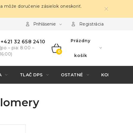
sa môže doručenie zásielok oneskoriť.
Prihlásenie
Registrácia
Prázdny
+421 32 658 2410
(po – pia: 8:00 –
16:00)
NÁKUPNÝ
košík
KOŠÍK
A
TLAČ DPS
OSTATNÉ
KONTAKTY
plomery