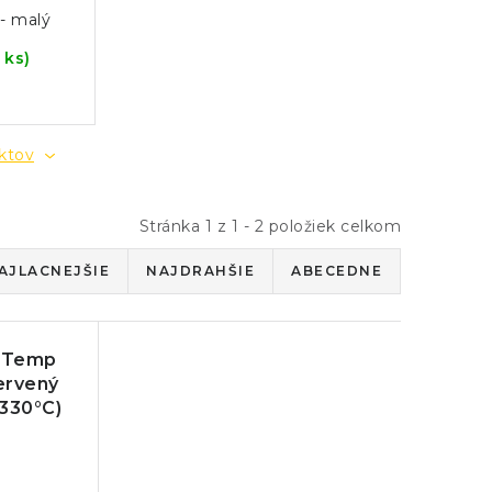
- malý
 ks)
až
uktov
Stránka
1
z
1
-
2
položiek celkom
AJLACNEJŠIE
NAJDRAHŠIE
ABECEDNE
anTemp
červený
 330°C)