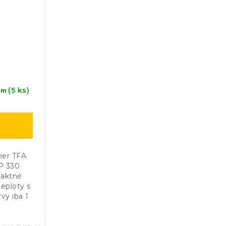
(5 ks)
om
mer TFA
P 330
taktné
eploty s
vy iba 1