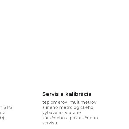
Servis a kalibrácia
teplomerov, multimetrov
om SPS
a iného metrologického
eta
vybavenia vrátane
0).
záručného a pozáručného
servisu.