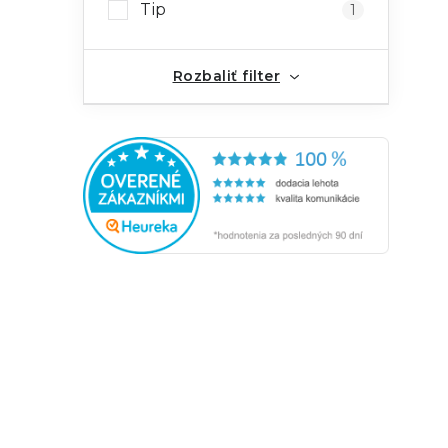
Tip
1
Rozbaliť filter
i