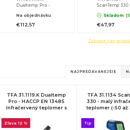
Dualtemp Pro -
ScanTemp 330 
HACCP EN 13485
infračervený
Na objednávku
Skladom
(5
Infračervený
teplomer (-50 
teplomer s vpichovou
330°C)
€112,57
€47,97
sondou
Zobraziť viac prod
R
NAJPREDÁVANEJŠIE
N
a
V
d
TFA 31.1119.K Dualtemp
TFA 31.1134 Sc
ý
e
Pro - HACCP EN 13485
330 - malý infra
Infračervený teplomer s
teplomer (-50 až
p
n
vpichovou sondou
i
12 %
Tip