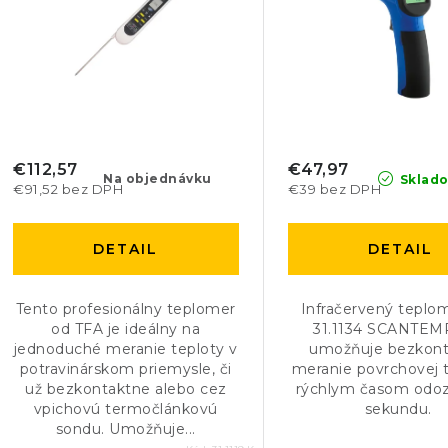
s
e
p
p
r
r
o
o
d
d
€112,57
€47,97
Na objednávku
Sklad
€91,52 bez DPH
€39 bez DPH
u
u
k
k
DETAIL
DETAIL
t
t
o
Tento profesionálny teplomer
Infračervený teplo
o
od TFA je ideálny na
31.1134 SCANTEM
v
jednoduché meranie teploty v
umožňuje bezkon
v
potravinárskom priemysle, či
meranie povrchovej t
už bezkontaktne alebo cez
rýchlym časom odoz
vpichovú termočlánkovú
sekundu.
sondu. Umožňuje...