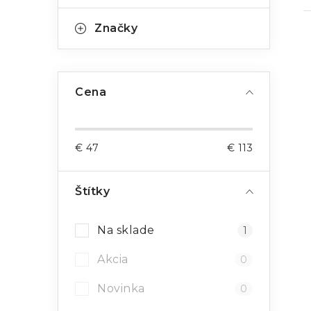
Značky
Cena
l
€
47
€
113
Štítky
i
Na sklade
1
Akcia
0
Novinka
0
r