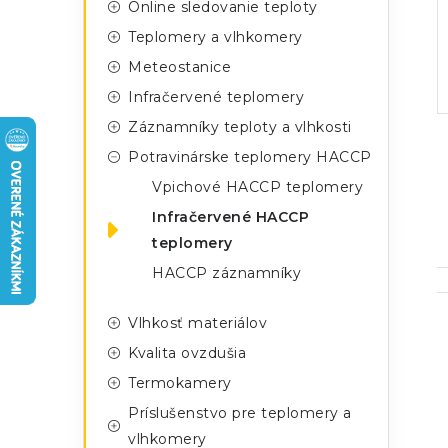
n
Online sledovanie teploty
g
ý
Teplomery a vlhkomery
ó
Meteostanice
p
r
Infračervené teplomery
a
i
Záznamníky teploty a vlhkosti
e
n
Potravinárske teplomery HACCP
e
Vpichové HACCP teplomery
Infračervené HACCP
l
teplomery
HACCP záznamníky
Vlhkosť materiálov
Kvalita ovzdušia
Termokamery
Príslušenstvo pre teplomery a
i
vlhkomery