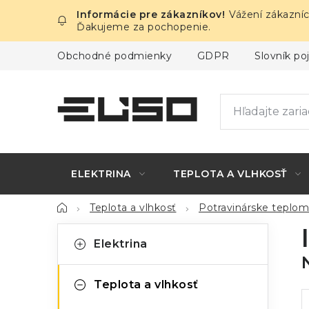
Prejsť
Vážení zákazníc
na
Ďakujeme za pochopenie.
obsah
Obchodné podmienky
GDPR
Slovník p
ELEKTRINA
TEPLOTA A VLHKOSŤ
Domov
Teplota a vlhkosť
Potravinárske teplo
B
K
Preskočiť
Elektrina
kategórie
a
o
t
č
Teplota a vlhkosť
e