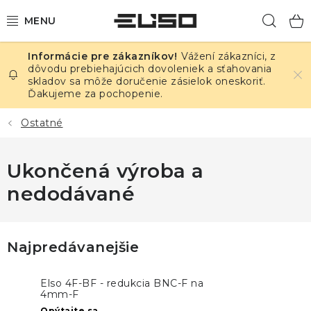
Prejsť
Hľad
na
obsah
Vážení zákazníci, z
ELEKTRINA
dôvodu prebiehajúcich dovoleniek a sťahovania
skladov sa môže doručenie zásielok oneskoriť.
Ďakujeme za pochopenie.
TEPLOTA A VLHKOSŤ
Ostatné
TLAK A ÚNIKY
Ukončená výroba a
ZÁZNAMNÍKY
nedodávané
KALIBRÁCIA
TLAČ DPS
Najpredávanejšie
OSTATNÉ
Elso 4F-BF - redukcia BNC-F na
4mm-F
Opýtajte sa