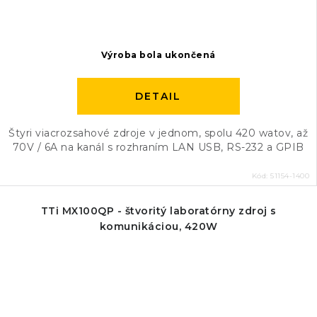
Výroba bola ukončená
DETAIL
Štyri viacrozsahové zdroje v jednom, spolu 420 watov, až
70V / 6A na kanál s rozhraním LAN USB, RS-232 a GPIB
Kód:
51154-1400
TTi MX100QP - štvoritý laboratórny zdroj s
komunikáciou, 420W