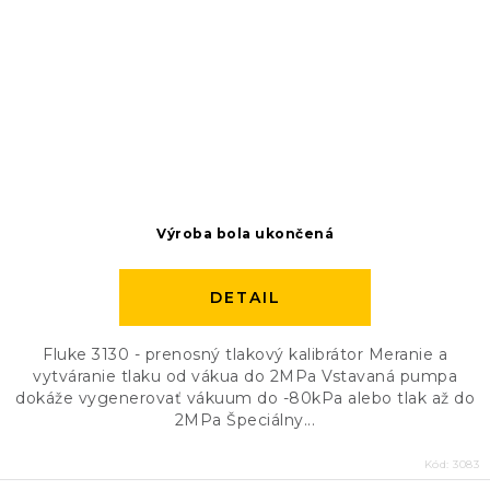
Výroba bola ukončená
DETAIL
Fluke 3130 - prenosný tlakový kalibrátor Meranie a
vytváranie tlaku od vákua do 2MPa Vstavaná pumpa
dokáže vygenerovať vákuum do -80kPa alebo tlak až do
2MPa Špeciálny...
Kód:
3083