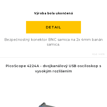
Výroba bola ukončená
DETAIL
Bezpečnostný konektor BNC samica na 2x 4mm banán
samica.
Kód:
4406
PicoScope 4224A - dvojkanálový USB osciloskop s
vysokým rozlíšením