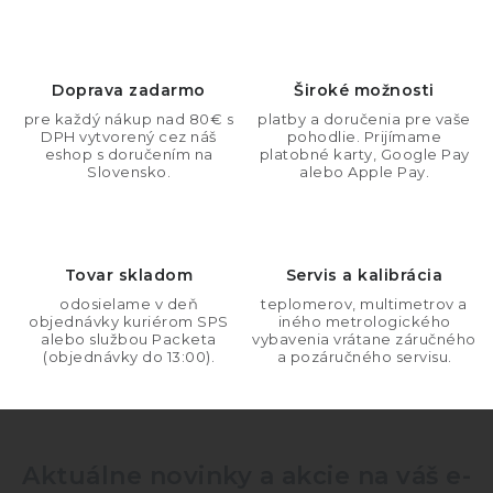
n
i
k
e
o
p
Doprava zadarmo
Široké možnosti
v
r
pre každý nákup nad 80€ s
platby a doručenia pre vaše
a
v
DPH vytvorený cez náš
pohodlie. Prijímame
n
eshop s doručením na
platobné karty, Google Pay
k
Slovensko.
alebo Apple Pay.
i
y
e
v
ý
Tovar skladom
Servis a kalibrácia
p
i
odosielame v deň
teplomerov, multimetrov a
objednávky kuriérom SPS
iného metrologického
s
alebo službou Packeta
vybavenia vrátane záručného
(objednávky do 13:00).
a pozáručného servisu.
u
Aktuálne novinky a akcie na váš e-