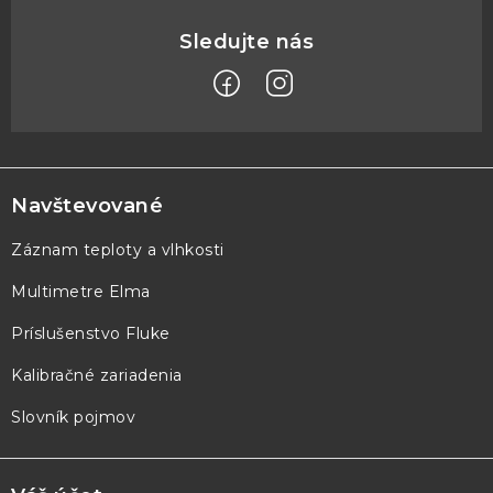
Z
á
p
Navštevované
ä
Záznam teploty a vlhkosti
t
Multimetre Elma
i
e
Príslušenstvo Fluke
Kalibračné zariadenia
Slovník pojmov