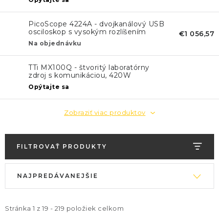
KONTAKTY
PicoScope 4224A - dvojkanálový USB
BLOG
osciloskop s vysokým rozlíšením
€1 056,57
Na objednávku
ZNAČKY
TTi MX100Q - štvoritý laboratórny
zdroj s komunikáciou, 420W
Obchodné podmienky
GDPR
Slovník pojmov
Opýtajte sa
Zobraziť viac produktov
FILTROVAŤ PRODUKTY
V
R
NAJPREDÁVANEJŠIE
ý
a
p
d
i
e
Stránka
1
z
19
-
219
položiek celkom