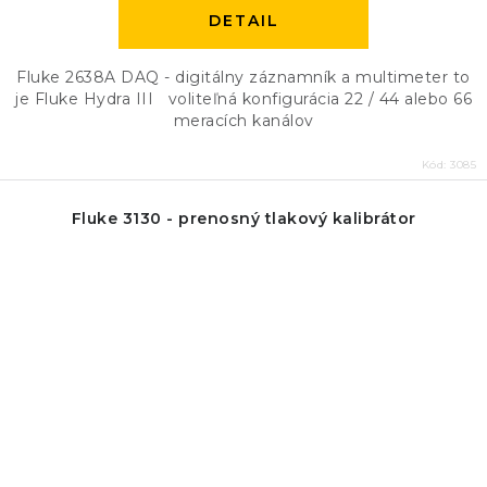
DETAIL
Fluke 2638A DAQ - digitálny záznamník a multimeter to
je Fluke Hydra III voliteľná konfigurácia 22 / 44 alebo 66
meracích kanálov
Kód:
3085
Fluke 3130 - prenosný tlakový kalibrátor