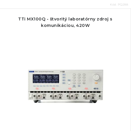
Kód:
PQ288
TTi MX100Q - štvoritý laboratórny zdroj s
komunikáciou, 420W