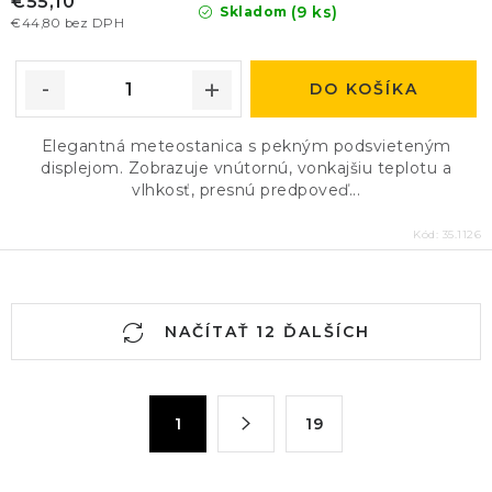
€55,10
(9 ks)
Skladom
€44,80 bez DPH
DO KOŠÍKA
Elegantná meteostanica s pekným podsvieteným
displejom. Zobrazuje vnútornú, vonkajšiu teplotu a
vlhkosť, presnú predpoveď...
Kód:
35.1126
O
NAČÍTAŤ 12 ĎALŠÍCH
v
l
á
S
1
19
d
t
a
r
c
á