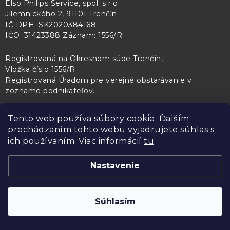
Elso Philips Service, spol. s r.o.
Jilemnického 2, 91101 Trenčín
IČ DPH: SK2020384168
IČO: 31423388 Záznam: 1556/R
Registrovaná na Okresnom súde Trenčín,
Vložka číslo 1556/R
.
Registrovaná Úradom pre verejné obstarávanie v
zozname podnikateľov
.
Tento web používa súbory cookie. Ďalším
prechádzaním tohto webu vyjadrujete súhlas s
PL Servis
Kontroltech
Technický skúšobný ústav Piešťany
ich používaním. Viac informácií
tu
.
Nastavenie
Copyright 2026
Elso Philips Service
. Všetky práva vyhradené.
Upraviť
Súhlasím
nastavenie cookies
Vytvoril Shoptet