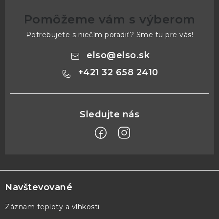
Pomôžeme vám s výberom
Potrebujete s niečím poradiť? Sme tu pre vás!
elso
@
elso.sk
+421 32 658 2410
Z
á
p
Navštevované
ä
Záznam teploty a vlhkosti
t