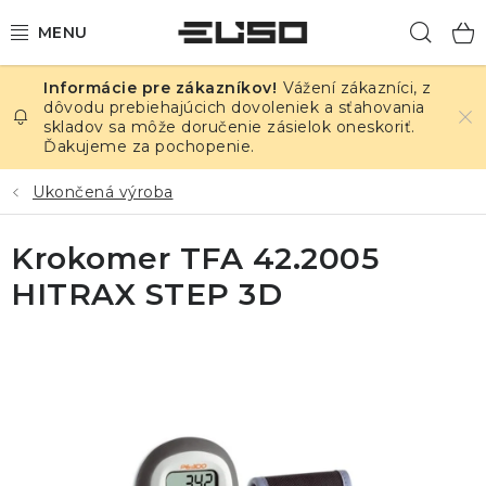
Prejsť
Hľad
na
obsah
Vážení zákazníci, z
ELEKTRINA
dôvodu prebiehajúcich dovoleniek a sťahovania
skladov sa môže doručenie zásielok oneskoriť.
Ďakujeme za pochopenie.
TEPLOTA A VLHKOSŤ
Ukončená výroba
TLAK A ÚNIKY
Krokomer TFA 42.2005
ZÁZNAMNÍKY
HITRAX STEP 3D
KALIBRÁCIA
TLAČ DPS
OSTATNÉ