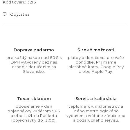
Kód tovaru:
3216
Opýtať sa
Doprava zadarmo
Široké možnosti
pre každý nákup nad 80€ s
platby a doručenia pre vaše
DPH vytvorený cez náš
pohodlie. Prijímame
eshop s doručením na
platobné karty, Google Pay
Slovensko.
alebo Apple Pay.
Tovar skladom
Servis a kalibrácia
odosielame v deň
teplomerov, multimetrov a
objednávky kuriérom SPS
iného metrologického
alebo službou Packeta
vybavenia vrátane záručného
(objednávky do 13:00).
a pozáručného servisu.