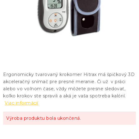
KONTAKTY
BLOG
ZNAČKY
Obchodné podmienky
GDPR
Slovník pojmov
Ergonomicky tvarovaný krokomer Hitrax má špičkový 3D
akceleračný snímač pre presné meranie. Či už v práci
alebo vo voľnom čase, vždy môžete presne sledovať,
koľko krokov ste spravili a aká je vaša spotreba kalórií.
Viac informácií
Výroba produktu bola ukončená.