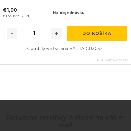
€1,90
Na objednávku
€1,54 bez DPH
DO KOŠÍKA
Gombíková batéria VARTA CR2032.
Kód:
VARTA-CR2032
O
v
l
á
d
Aktuálne novinky a akcie na váš e-
a
mail
c