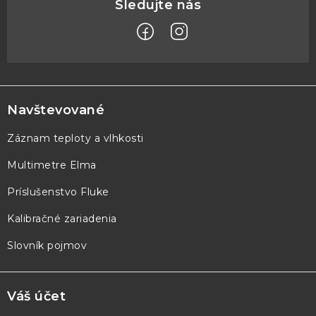
Z
á
p
Navštevované
ä
Záznam teploty a vlhkosti
t
Multimetre Elma
i
e
Príslušenstvo Fluke
Kalibračné zariadenia
Slovník pojmov
Váš účet