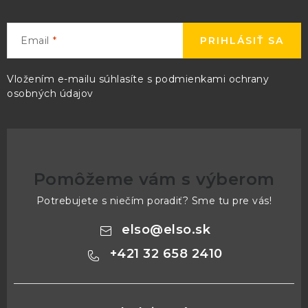
i
e
Email
PRIHLÁSIŤ SA
p
r
v
Vložením e-mailu súhlasíte s
podmienkami ochrany
osobných údajov
k
y
v
ý
p
Pomôžeme vám s výberom
i
Potrebujete s niečím poradiť? Sme tu pre vás!
s
u
elso
@
elso.sk
+421 32 658 2410