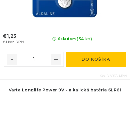
€1,23
(34 ks)
Skladom
€1 bez DPH
DO KOŠÍKA
Kód:
VARTA-LR44
Varta Longlife Power 9V - alkalická batéria 6LR61