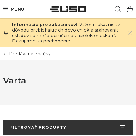
Prejsť
Hľad
na
obsah
Vážení zákazníci, z
ELEKTRINA
dôvodu prebiehajúcich dovoleniek a sťahovania
skladov sa môže doručenie zásielok oneskoriť.
Ďakujeme za pochopenie.
TEPLOTA A VLHKOSŤ
Predávané značky
TLAK A ÚNIKY
ZÁZNAMNÍKY
Varta
KALIBRÁCIA
TLAČ DPS
OSTATNÉ
FILTROVAŤ PRODUKTY