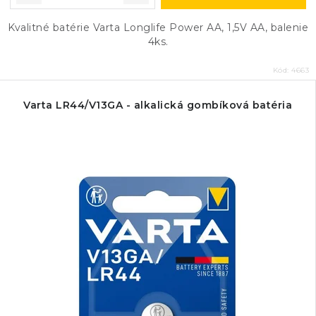
Kvalitné batérie Varta Longlife Power AA, 1,5V AA, balenie
4ks.
Kód:
4663
Varta LR44/V13GA - alkalická gombíková batéria