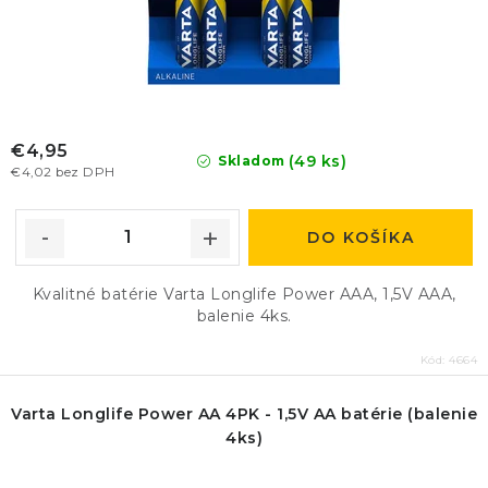
€4,95
(49 ks)
Skladom
€4,02 bez DPH
DO KOŠÍKA
Kvalitné batérie Varta Longlife Power AAA, 1,5V AAA,
balenie 4ks.
Kód:
4664
Varta Longlife Power AA 4PK - 1,5V AA batérie (balenie
4ks)