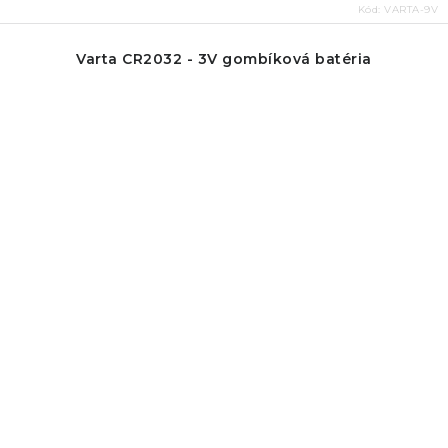
Kód:
VARTA-9V
Varta CR2032 - 3V gombíková batéria