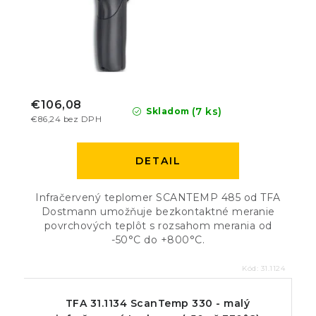
€106,08
(7 ks)
Skladom
€86,24 bez DPH
DETAIL
Infračervený teplomer SCANTEMP 485 od TFA
Dostmann umožňuje bezkontaktné meranie
povrchových teplôt s rozsahom merania od
-50°C do +800°C.
Kód:
31.1124
TFA 31.1134 ScanTemp 330 - malý