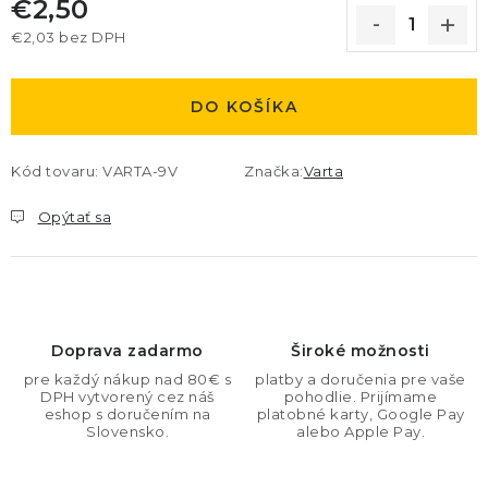
€2,50
€2,03 bez DPH
Jednotková cena:
DO KOŠÍKA
Kód tovaru:
VARTA-9V
Značka:
Varta
Opýtať sa
Doprava zadarmo
Široké možnosti
pre každý nákup nad 80€ s
platby a doručenia pre vaše
DPH vytvorený cez náš
pohodlie. Prijímame
eshop s doručením na
platobné karty, Google Pay
Slovensko.
alebo Apple Pay.