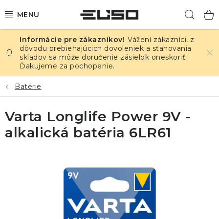
Prejsť
Hľad
na
obsah
Vážení zákazníci, z
ELEKTRINA
dôvodu prebiehajúcich dovoleniek a sťahovania
skladov sa môže doručenie zásielok oneskoriť.
Ďakujeme za pochopenie.
TEPLOTA A VLHKOSŤ
Batérie
TLAK A ÚNIKY
Varta Longlife Power 9V -
ZÁZNAMNÍKY
alkalická batéria 6LR61
KALIBRÁCIA
TLAČ DPS
OSTATNÉ