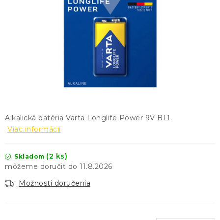
KONTAKTY
BLOG
ZNAČKY
Obchodné podmienky
GDPR
Slovník pojmov
Alkalická batéria Varta Longlife Power 9V BL1.
Viac informácií
(2 ks)
Skladom
11.8.2026
Možnosti doručenia