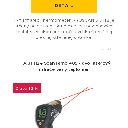
DETAIL
TFA Infrared Thermometer PROSCAN 31.1118 je
určený na bezkontaktné meranie povrchových
teplôt s vysokou presnosťou vďaka špeciálnej
presnej sklenenej šošovke.
Kód:
31.1118
TFA 31.1124 ScanTemp 485 - dvojlaserový
infračervený teplomer
12 %