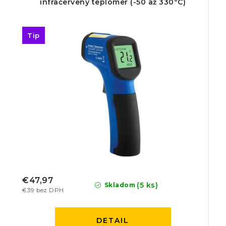
infračervený teplomer (-50 až 330°C)
Tip
€47,97
(5 ks)
Skladom
€39 bez DPH
DETAIL