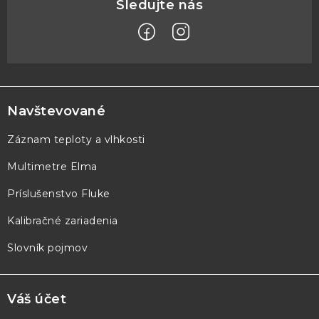
Z
á
p
Navštevované
ä
Záznam teploty a vlhkosti
t
Multimetre Elma
i
e
Príslušenstvo Fluke
Kalibračné zariadenia
Slovník pojmov
Váš účet