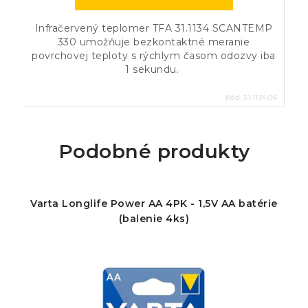
Infračervený teplomer TFA 31.1134 SCANTEMP
330 umožňuje bezkontaktné meranie
povrchovej teploty s rýchlym časom odozvy iba
1 sekundu.
Kód:
31.1134.06
Podobné produkty
Varta Longlife Power AA 4PK - 1,5V AA batérie
(balenie 4ks)