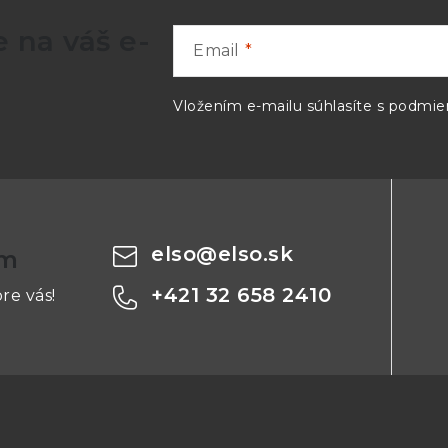
 na váš e-
Email
Vložením e-mailu súhlasíte s
podmien
elso
@
elso.sk
om
+421 32 658 2410
re vás!