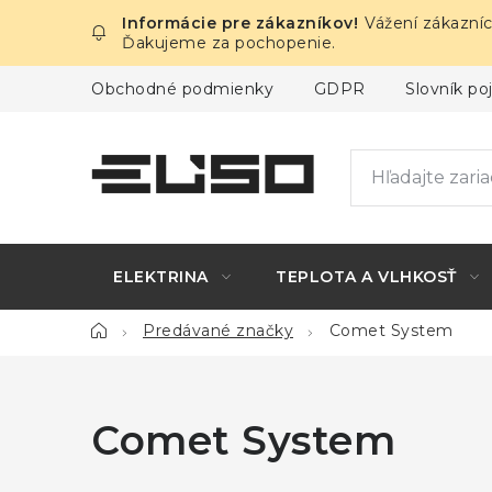
Prejsť
Vážení zákazníc
na
Ďakujeme za pochopenie.
obsah
Obchodné podmienky
GDPR
Slovník p
ELEKTRINA
TEPLOTA A VLHKOSŤ
Domov
Predávané značky
Comet System
Comet System