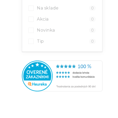
l
Na sklade
0
Akcia
0
Novinka
0
Tip
0
i
r