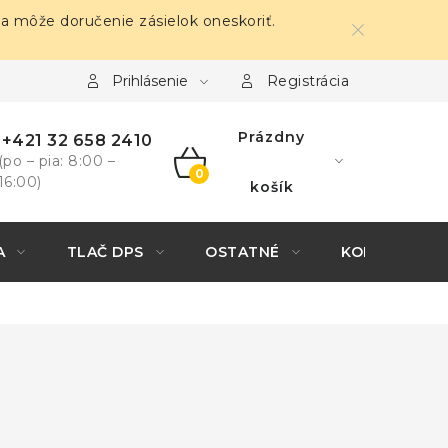
sa môže doručenie zásielok oneskoriť.
Prihlásenie
Registrácia
Prázdny
+421 32 658 2410
(po – pia: 8:00 –
16:00)
NÁKUPNÝ
košík
KOŠÍK
A
TLAČ DPS
OSTATNÉ
KONTAKTY