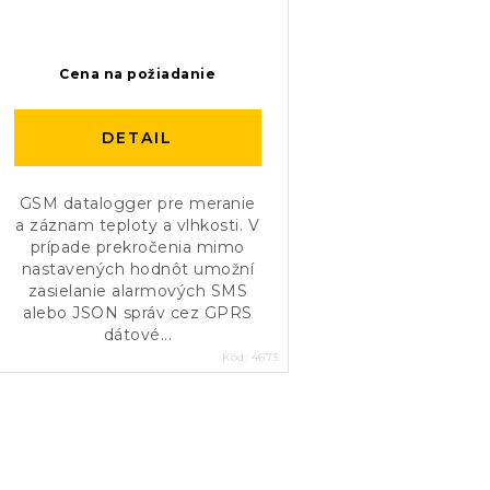
d
d
u
u
Cena na požiadanie
k
k
DETAIL
t
t
o
o
GSM datalogger pre meranie
a záznam teploty a vlhkosti. V
v
v
prípade prekročenia mimo
nastavených hodnôt umožní
zasielanie alarmových SMS
alebo JSON správ cez GPRS
dátové...
Kód:
4673
O