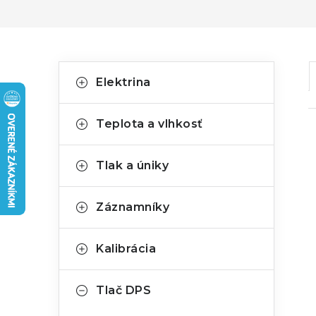
B
K
Preskočiť
Elektrina
kategórie
a
o
t
č
Teplota a vlhkosť
e
n
g
Tlak a úniky
ý
ó
i
p
i
r
Záznamníky
a
i
Kalibrácia
e
n
e
Tlač DPS
l