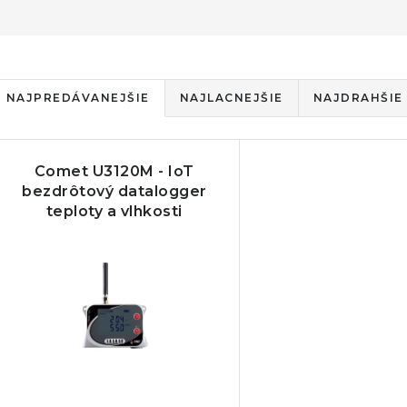
R
NAJPREDÁVANEJŠIE
NAJLACNEJŠIE
NAJDRAHŠIE
a
V
d
Comet U3120M - IoT
ý
e
bezdrôtový datalogger
teploty a vlhkosti
p
n
s
e
p
p
r
r
o
o