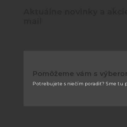
Aktuálne novinky a akcie
mail
Pomôžeme vám s výber
Potrebujete s niečím poradiť? Sme tu p
Z
á