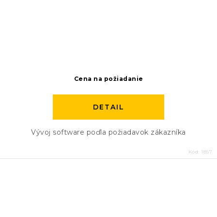
Cena na požiadanie
DETAIL
Vývoj software poďla požiadavok zákazníka
Kód:
1857
O
v
l