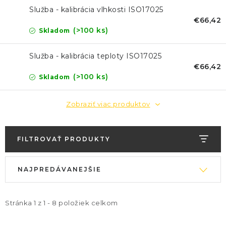
KONTAKTY
Služba - kalibrácia vlhkosti ISO17025
€66,42
BLOG
(>100 ks)
Skladom
ZNAČKY
Služba - kalibrácia teploty ISO17025
€66,42
(>100 ks)
Skladom
Obchodné podmienky
GDPR
Slovník pojmov
Zobraziť viac produktov
FILTROVAŤ PRODUKTY
V
R
NAJPREDÁVANEJŠIE
ý
a
p
d
i
e
Stránka
1
z
1
-
8
položiek celkom
s
n