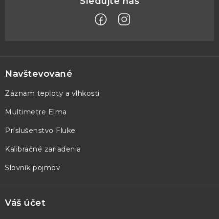
Z
á
p
Navštevované
ä
Záznam teploty a vlhkosti
t
Multimetre Elma
i
e
Príslušenstvo Fluke
Kalibračné zariadenia
Slovník pojmov
Váš účet