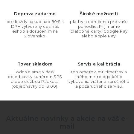
á
d
Doprava zadarmo
Široké možnosti
a
pre každý nákup nad 80€ s
platby a doručenia pre vaše
DPH vytvorený cez náš
pohodlie. Prijímame
c
eshop s doručením na
platobné karty, Google Pay
i
Slovensko.
alebo Apple Pay.
e
p
r
Tovar skladom
Servis a kalibrácia
v
odosielame v deň
teplomerov, multimetrov a
k
objednávky kuriérom SPS
iného metrologického
y
alebo službou Packeta
vybavenia vrátane záručného
(objednávky do 13:00).
a pozáručného servisu.
v
ý
p
i
Aktuálne novinky a akcie na váš e-
s
mail
u