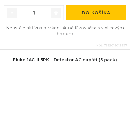
DO KOŠÍKA
Neustále aktívna bezkontaktná fázovačka s vidlicovým
hrotom
Kód:
7392016012997
Fluke 1AC-II 5PK - Detektor AC napätí (5 pack)