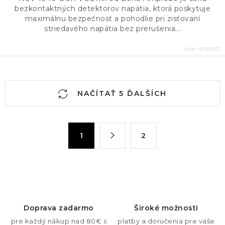
bezkontaktných detektorov napätia, ktorá poskytuje
maximálnu bezpečnosť a pohodlie pri zisťovaní
striedavého napätia bez prerušenia...
Kód:
4918097
O
NAČÍTAŤ 5 ĎALŠÍCH
v
l
á
S
1
2
d
t
a
r
c
á
n
i
k
e
o
p
Doprava zadarmo
Široké možnosti
v
r
pre každý nákup nad 80€ s
platby a doručenia pre vaše
a