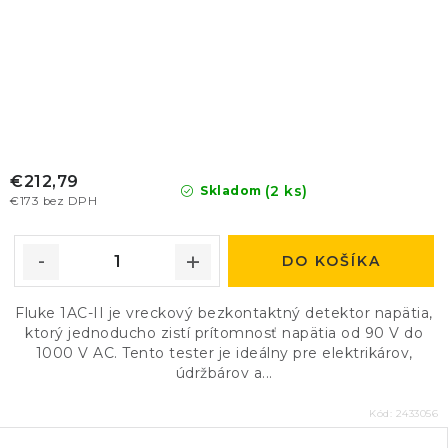
€212,79
(2 ks)
Skladom
€173 bez DPH
DO KOŠÍKA
Fluke 1AC-II je vreckový bezkontaktný detektor napätia,
ktorý jednoducho zistí prítomnosť napätia od 90 V do
1000 V AC. Tento tester je ideálny pre elektrikárov,
údržbárov a...
Kód:
2433056