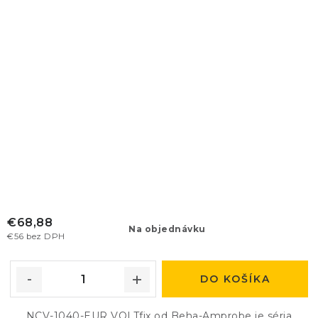
€68,88
Na objednávku
€56 bez DPH
DO KOŠÍKA
NCV-1040-EUR VOLTfix od Beha-Amprobe je séria