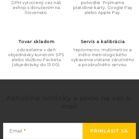
v
DPH vytvorený cez náš
pohodlie. Prijímame
n
eshop s doručením na
platobné karty, Google Pay
k
Slovensko.
alebo Apple Pay.
i
y
e
v
ý
Tovar skladom
Servis a kalibrácia
p
i
odosielame v deň
teplomerov, multimetrov a
objednávky kuriérom SPS
iného metrologického
s
alebo službou Packeta
vybavenia vrátane záručného
(objednávky do 13:00).
a pozáručného servisu.
u
Aktuálne novinky a akcie na váš e-
mail
Email
PRIHLÁSIŤ SA