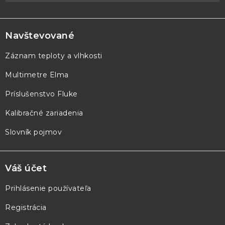
Z
á
p
Navštevované
ä
Záznam teploty a vlhkosti
t
Multimetre Elma
i
e
Príslušenstvo Fluke
Kalibračné zariadenia
Slovník pojmov
Váš účet
Prihlásenie používateľa
Registrácia