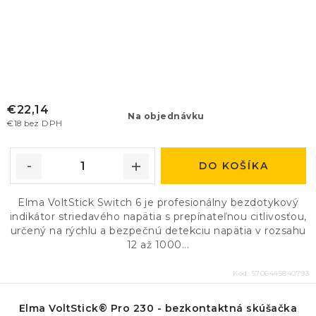
€22,14
Na objednávku
€18 bez DPH
DO KOŠÍKA
Elma VoltStick Switch 6 je profesionálny bezdotykový
indikátor striedavého napätia s prepínateľnou citlivosťou,
určený na rýchlu a bezpečnú detekciu napätia v rozsahu
12 až 1000...
Kód:
5706445840793
Elma VoltStick® Pro 230 - bezkontaktná skúšačka