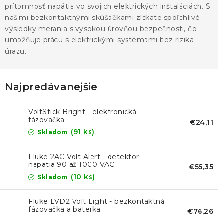
KONTAKTY
prítomnosť napätia vo svojich elektrických inštaláciách. S
našimi bezkontaktnými skúšačkami získate spoľahlivé
BLOG
výsledky merania s vysokou úrovňou bezpečnosti, čo
umožňuje prácu s elektrickými systémami bez rizika
úrazu.
ZNAČKY
Obchodné podmienky
GDPR
Slovník pojmov
Najpredávanejšie
VoltStick Bright - elektronická
fázovačka
€24,11
(91 ks)
Skladom
Fluke 2AC Volt Alert - detektor
napätia 90 až 1000 VAC
€55,35
(10 ks)
Skladom
Fluke LVD2 Volt Light - bezkontaktná
fázovačka a baterka
€76,26