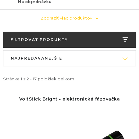
Na objednávku
Zobraziť viac produktov
FILTROVAŤ PRODUKTY
V
R
NAJPREDÁVANEJŠIE
ý
a
p
d
i
e
Stránka
1
z
2
-
17
položiek celkom
s
n
p
i
VoltStick Bright - elektronická fázovačka
r
e
o
p
d
r
u
o