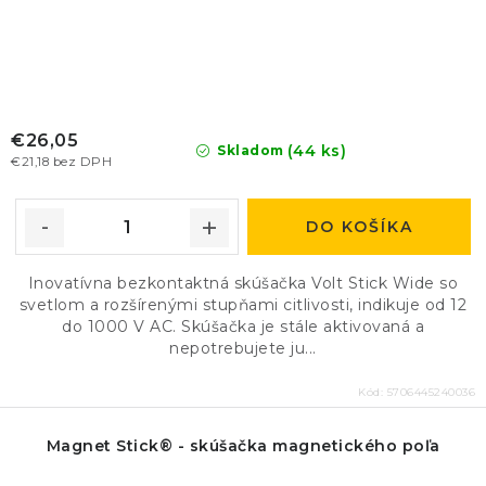
€26,05
(44 ks)
Skladom
€21,18 bez DPH
DO KOŠÍKA
Inovatívna bezkontaktná skúšačka Volt Stick Wide so
svetlom a rozšírenými stupňami citlivosti, indikuje od 12
do 1000 V AC. Skúšačka je stále aktivovaná a
nepotrebujete ju...
Kód:
5706445240036
Magnet Stick® - skúšačka magnetického poľa