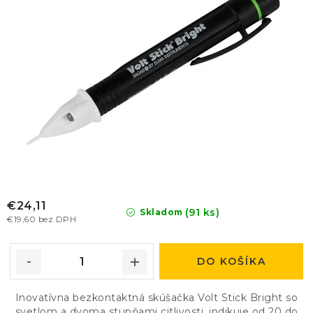
k
d
t
u
o
k
v
t
o
v
€24,11
(91 ks)
Skladom
€19,60 bez DPH
DO KOŠÍKA
Inovatívna bezkontaktná skúšačka Volt Stick Bright so
svetlom a dvoma stupňami citlivosti, indikuje od 20 do