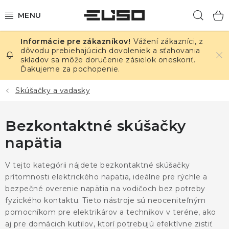
Prejsť
Hľad
na
obsah
Vážení zákazníci, z
ELEKTRINA
dôvodu prebiehajúcich dovoleniek a sťahovania
skladov sa môže doručenie zásielok oneskoriť.
Ďakujeme za pochopenie.
TEPLOTA A VLHKOSŤ
Skúšačky a vadasky
TLAK A ÚNIKY
Bezkontaktné skúšačky
ZÁZNAMNÍKY
napätia
KALIBRÁCIA
V tejto kategórii nájdete bezkontaktné skúšačky
TLAČ DPS
prítomnosti elektrického napätia, ideálne pre rýchle a
bezpečné overenie napätia na vodičoch bez potreby
fyzického kontaktu. Tieto nástroje sú neoceniteľným
OSTATNÉ
pomocníkom pre elektrikárov a technikov v teréne, ako
aj pre domácich kutilov, ktorí potrebujú efektívne zistiť