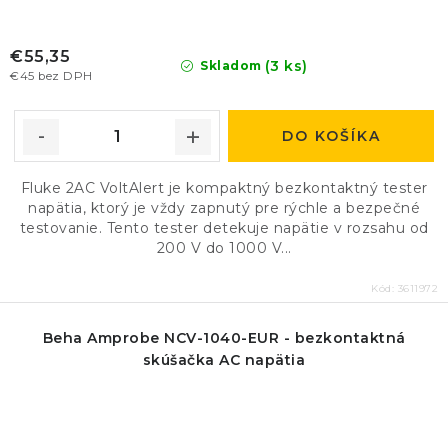
€55,35
(3 ks)
Skladom
€45 bez DPH
DO KOŠÍKA
Fluke 2AC VoltAlert je kompaktný bezkontaktný tester
napätia, ktorý je vždy zapnutý pre rýchle a bezpečné
testovanie. Tento tester detekuje napätie v rozsahu od
200 V do 1000 V...
Kód:
3611972
Beha Amprobe NCV-1040-EUR - bezkontaktná
skúšačka AC napätia