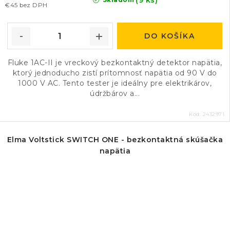
(9 ks)
€45 bez DPH
DO KOŠÍKA
Fluke 1AC-II je vreckový bezkontaktný detektor napätia,
ktorý jednoducho zistí prítomnosť napätia od 90 V do
1000 V AC. Tento tester je ideálny pre elektrikárov,
údržbárov a...
Kód:
2432971
Elma Voltstick SWITCH ONE - bezkontaktná skúšačka
napätia