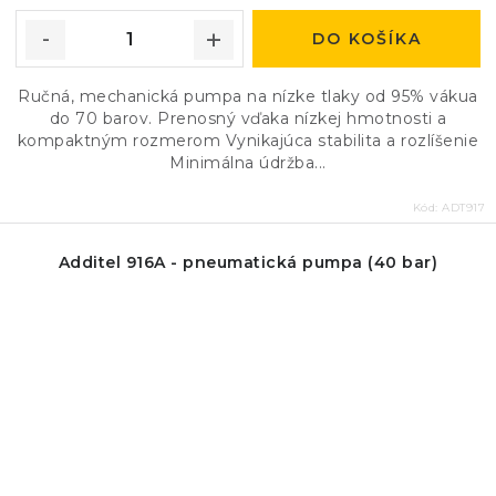
DO KOŠÍKA
Ručná, mechanická pumpa na nízke tlaky od 95% vákua
do 70 barov. Prenosný vďaka nízkej hmotnosti a
kompaktným rozmerom Vynikajúca stabilita a rozlíšenie
Minimálna údržba...
Kód:
ADT917
Additel 916A - pneumatická pumpa (40 bar)