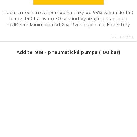
Ručná, mechanická pumpa na tlaky od 95% vákua do 140
barov. 140 barov do 30 sekúnd Vynikajúca stabilita a
rozlíšenie Minimálna údržba Rýchloupínacie konektory
Kód:
ADT919A
Additel 918 - pneumatická pumpa (100 bar)