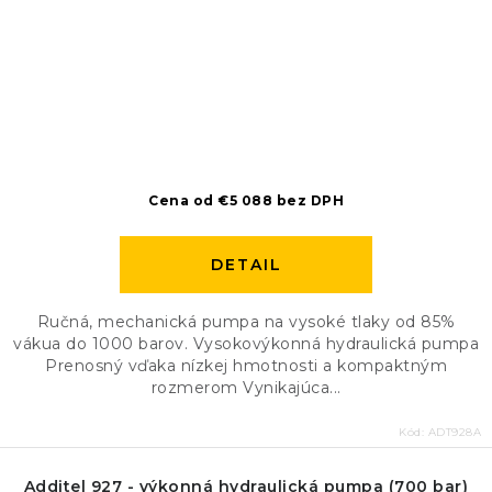
Cena od €5 088 bez DPH
DETAIL
Ručná, mechanická pumpa na vysoké tlaky od 85%
vákua do 1000 barov. Vysokovýkonná hydraulická pumpa
Prenosný vďaka nízkej hmotnosti a kompaktným
rozmerom Vynikajúca...
Kód:
ADT928A
Additel 927 - výkonná hydraulická pumpa (700 bar)