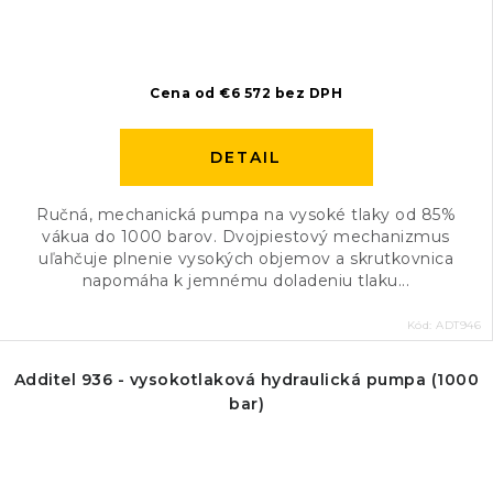
Cena od €6 572 bez DPH
DETAIL
Ručná, mechanická pumpa na vysoké tlaky od 85%
vákua do 1000 barov. Dvojpiestový mechanizmus
uľahčuje plnenie vysokých objemov a skrutkovnica
napomáha k jemnému doladeniu tlaku...
Kód:
ADT946
Additel 936 - vysokotlaková hydraulická pumpa (1000
bar)