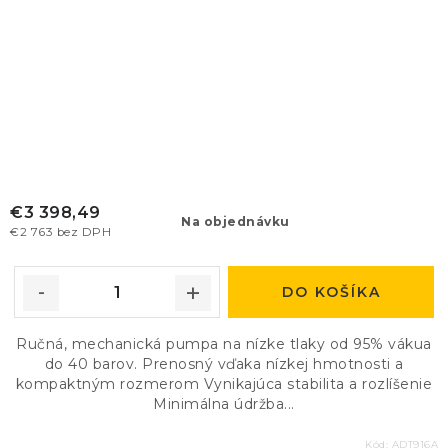
€3 398,49
Na objednávku
€2 763 bez DPH
DO KOŠÍKA
Ručná, mechanická pumpa na nízke tlaky od 95% vákua
do 40 barov. Prenosný vďaka nízkej hmotnosti a
kompaktným rozmerom Vynikajúca stabilita a rozlíšenie
Minimálna údržba...
Kód:
ADT916A