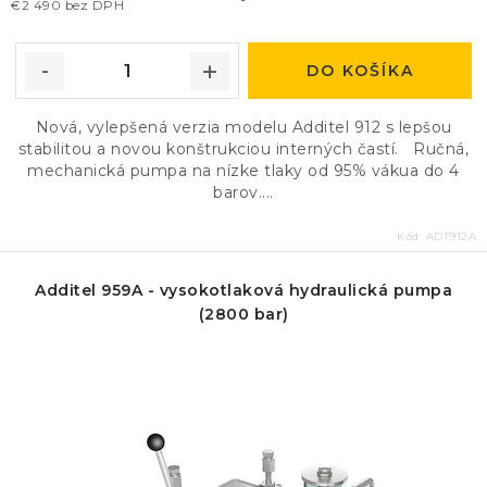
€2 490 bez DPH
DO KOŠÍKA
Nová, vylepšená verzia modelu Additel 912 s lepšou
stabilitou a novou konštrukciou interných častí. Ručná,
mechanická pumpa na nízke tlaky od 95% vákua do 4
barov....
Kód:
ADT912A
Additel 959A - vysokotlaková hydraulická pumpa
(2800 bar)