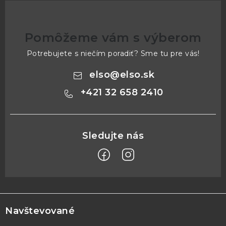
Pomôžeme vám s výberom
Potrebujete s niečím poradiť? Sme tu pre vás!
elso
@
elso.sk
+421 32 658 2410
Z
á
p
Navštevované
ä