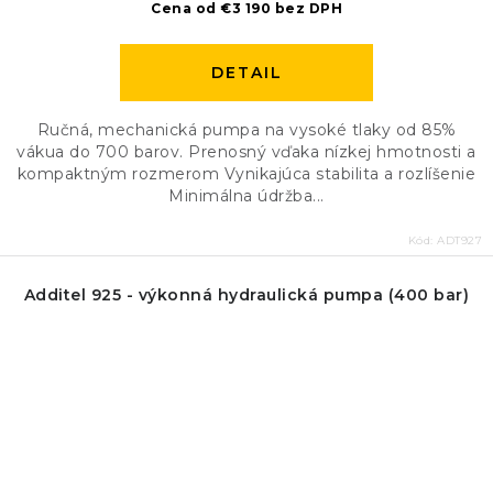
Cena od €3 190 bez DPH
DETAIL
Ručná, mechanická pumpa na vysoké tlaky od 85%
vákua do 700 barov. Prenosný vďaka nízkej hmotnosti a
kompaktným rozmerom Vynikajúca stabilita a rozlíšenie
Minimálna údržba...
Kód:
ADT927
Additel 925 - výkonná hydraulická pumpa (400 bar)