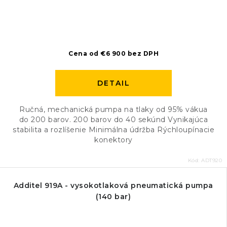
Cena od €6 900 bez DPH
DETAIL
Ručná, mechanická pumpa na tlaky od 95% vákua
do 200 barov. 200 barov do 40 sekúnd Vynikajúca
stabilita a rozlíšenie Minimálna údržba Rýchloupínacie
konektory
Kód:
ADT920
Additel 919A - vysokotlaková pneumatická pumpa
(140 bar)