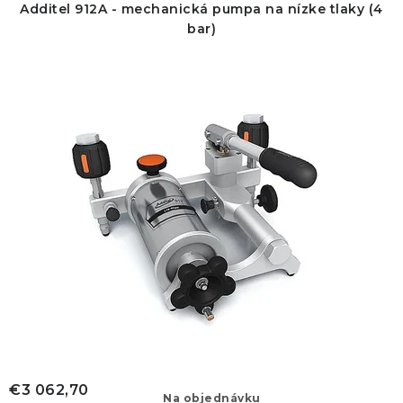
p
i
Additel 912A - mechanická pumpa na nízke tlaky (4
r
e
bar)
o
p
d
r
u
o
k
d
t
u
o
k
v
t
o
v
€3 062,70
Na objednávku