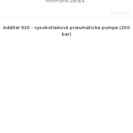
Minimálna údržba...
Kód:
ADT925
Additel 920 - vysokotlaková pneumatická pumpa (200
bar)