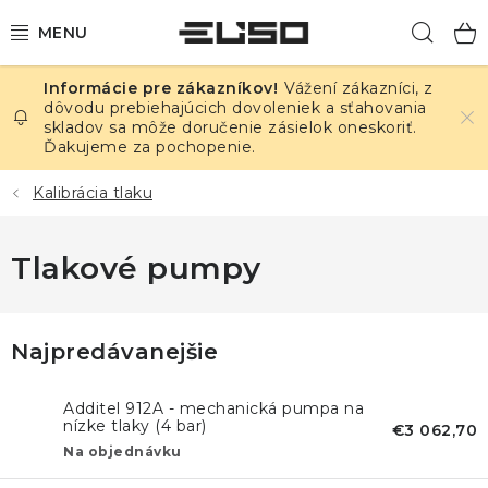
Prejsť
Hľad
na
obsah
Vážení zákazníci, z
ELEKTRINA
dôvodu prebiehajúcich dovoleniek a sťahovania
skladov sa môže doručenie zásielok oneskoriť.
Ďakujeme za pochopenie.
TEPLOTA A VLHKOSŤ
Kalibrácia tlaku
TLAK A ÚNIKY
Tlakové pumpy
ZÁZNAMNÍKY
KALIBRÁCIA
Najpredávanejšie
TLAČ DPS
Additel 912A - mechanická pumpa na
nízke tlaky (4 bar)
€3 062,70
OSTATNÉ
Na objednávku