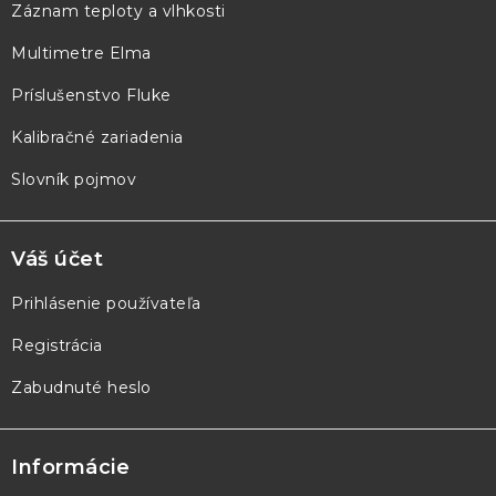
Záznam teploty a vlhkosti
t
Multimetre Elma
i
e
Príslušenstvo Fluke
Kalibračné zariadenia
Slovník pojmov
Váš účet
Prihlásenie používateľa
Registrácia
Zabudnuté heslo
Informácie