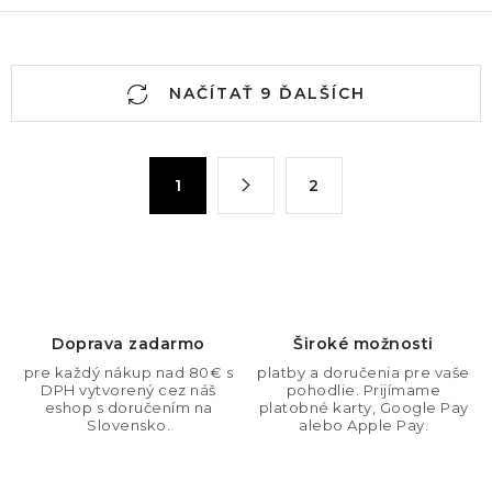
O
NAČÍTAŤ 9 ĎALŠÍCH
v
l
á
S
1
2
d
t
a
r
c
á
n
i
k
e
o
p
Doprava zadarmo
Široké možnosti
v
r
pre každý nákup nad 80€ s
platby a doručenia pre vaše
a
v
DPH vytvorený cez náš
pohodlie. Prijímame
n
eshop s doručením na
platobné karty, Google Pay
k
Slovensko.
alebo Apple Pay.
i
y
e
v