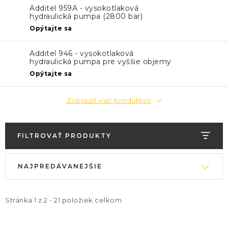
KONTAKTY
Additel 959A - vysokotlaková
hydraulická pumpa (2800 bar)
BLOG
Opýtajte sa
ZNAČKY
Additel 946 - vysokotlaková
hydraulická pumpa pre vyššie objemy
(1000 bar)
Opýtajte sa
Obchodné podmienky
GDPR
Slovník pojmov
Zobraziť viac produktov
FILTROVAŤ PRODUKTY
V
R
NAJPREDÁVANEJŠIE
ý
a
p
d
i
e
Stránka
1
z
2
-
21
položiek celkom
s
n