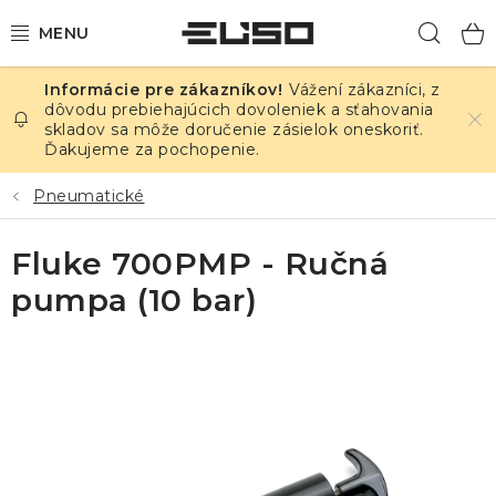
Prejsť
Hľad
na
obsah
Vážení zákazníci, z
ELEKTRINA
dôvodu prebiehajúcich dovoleniek a sťahovania
skladov sa môže doručenie zásielok oneskoriť.
Ďakujeme za pochopenie.
TEPLOTA A VLHKOSŤ
Pneumatické
TLAK A ÚNIKY
Fluke 700PMP - Ručná
ZÁZNAMNÍKY
pumpa (10 bar)
KALIBRÁCIA
TLAČ DPS
OSTATNÉ