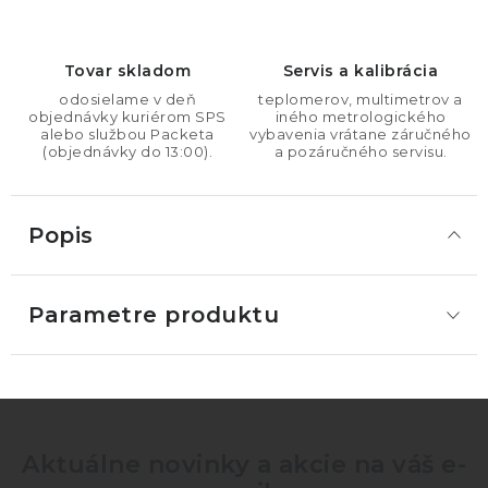
Tovar skladom
Servis a kalibrácia
odosielame v deň
teplomerov, multimetrov a
objednávky kuriérom SPS
iného metrologického
alebo službou Packeta
vybavenia vrátane záručného
(objednávky do 13:00).
a pozáručného servisu.
Popis
Parametre produktu
Aktuálne novinky a akcie na váš e-