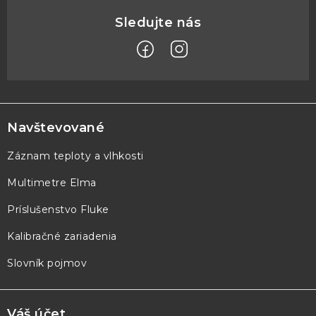
Z
á
p
Navštevované
ä
Záznam teploty a vlhkosti
t
Multimetre Elma
i
e
Príslušenstvo Fluke
Kalibračné zariadenia
Slovník pojmov
Váš účet