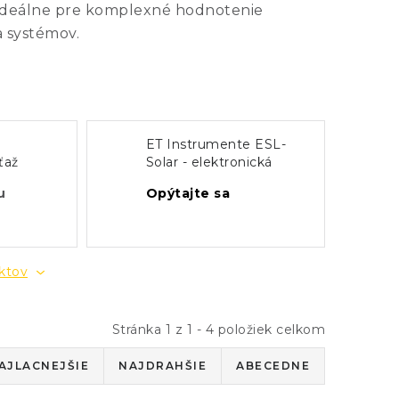
 ideálne pre komplexné hodnotenie
a systémov.
ET Instrumente ESL-
ťaž
Solar - elektronická
00W,
záťaž
u
Opýtajte sa
N/LXI
uktov
Stránka
1
z
1
-
4
položiek celkom
AJLACNEJŠIE
NAJDRAHŠIE
ABECEDNE