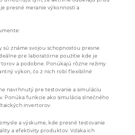
je presné meranie výkonnosti a
rumente:
y sú známe svojou schopnosťou presne
deálne pre laboratórne použitie kde je
ertorov a podobne. Ponúkajú rôzne režimy
tný výkon, čo z nich robí flexibilné
ne navrhnutý pre testovanie a simuláciu
ov. Ponúka funkcie ako simulácia slnečného
ltaických invertorov.
iemysle a výskume, kde presné testovanie
lity a efektivity produktov. Vďaka ich