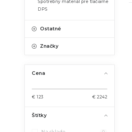
Spotrebný materiál pre tlačiarne
DPS
Ostatné
i
Značky
Cena
€
123
€
2242
Štítky
Na sklade