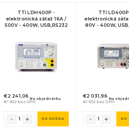
V
d
TTi LDH400P -
TTi LD400P
ý
e
elektronická záťaž 16A /
elektronická záťa
500V - 400W, USB,RS232
80V - 400W, USB
p
n
LAN/LXI
LAN/LXI
i
s
e
p
p
r
r
o
o
d
d
€2 241,06
€2 031,96
Na objednávku
Na objed
€1 822 bez DPH
€1 652 bez DPH
u
u
k
k
DO KOŠÍKA
DO 
t