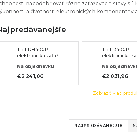
chopnosti napodobňovať rôzne zaťažovacie stavy sú
ýkonnosti a životnosti elektronických komponentov 
Najpredávanejšie
TTi LDH400P -
TTi LD400P -
elektronická záťaž
elektronická zá
16A / 500V - 400W,
80A / 80V - 4
Na objednávku
Na objednávk
USB,RS232 LAN/LXI
USB,RS232 LA
€2 241,06
€2 031,96
Zobraziť viac prod
R
NAJPREDÁVANEJŠIE
N
a