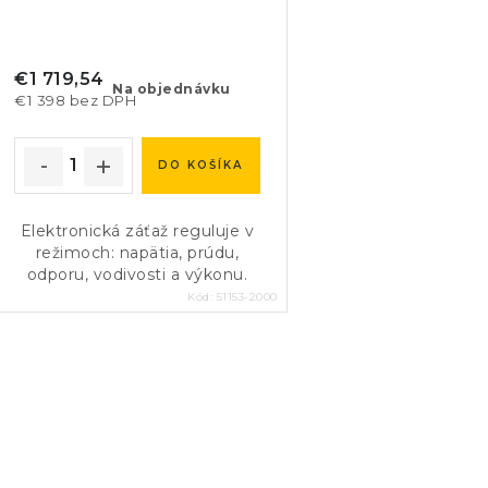
€1 719,54
Na objednávku
€1 398 bez DPH
DO KOŠÍKA
Elektronická záťaž reguluje v
režimoch: napätia, prúdu,
odporu, vodivosti a výkonu.
Kód:
51153-2000
O
v