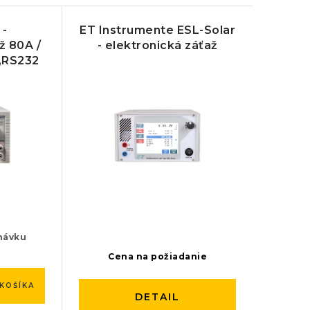
 -
ET Instrumente ESL-Solar
ž 80A /
- elektronická záťaž
,RS232
návku
Cena na požiadanie
KOŠÍKA
DETAIL