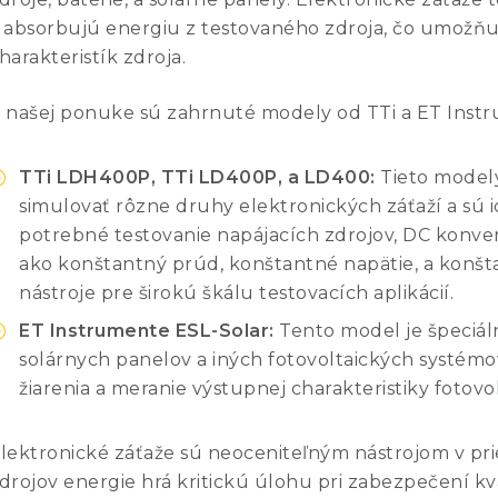
 absorbujú energiu z testovaného zdroja, čo umožňu
harakteristík zdroja.
 našej ponuke sú zahrnuté modely od TTi a ET Inst
TTi LDH400P, TTi LD400P, a LD400:
Tieto model
simulovať rôzne druhy elektronických záťaží a sú i
potrebné testovanie napájacích zdrojov, DC konv
ako konštantný prúd, konštantné napätie, a konštan
nástroje pre širokú škálu testovacích aplikácií.
ET Instrumente ESL-Solar:
Tento model je špeciál
solárnych panelov a iných fotovoltaických systém
žiarenia a meranie výstupnej charakteristiky fotovo
lektronické záťaže sú neoceniteľným nástrojom v pr
drojov energie hrá kritickú úlohu pri zabezpečení kva