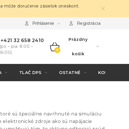
sa môže doručenie zásielok oneskoriť.
Prihlásenie
Registrácia
Prázdny
+421 32 658 2410
(po – pia: 8:00 –
16:00)
NÁKUPNÝ
košík
KOŠÍK
A
TLAČ DPS
OSTATNÉ
KONTAKTY
ktoré sú špeciálne navrhnuté na simuláciu
e elektronické zdroje ako sú napájacie
e to umožňujú tým, že aktívne odberajú prúd