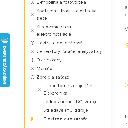
n
E-mobilita a fotovoltika
g
a
ý
Spotreba a kvalita elektrickej
ó
c
siete
p
r
Sledovanie stavu
V
a
i
elektroinštalácie
e
n
Revízia a bezpečnosť
Generátory, čítače, analyzátory
e
Osciloskopy
l
Meniče
Zdroje a záťaže
Laboratórne zdroje Delta
Elektronika
Jednosmerné (DC) zdroje
Striedavé (AC) zdroje
E
Elektronické záťaže
z