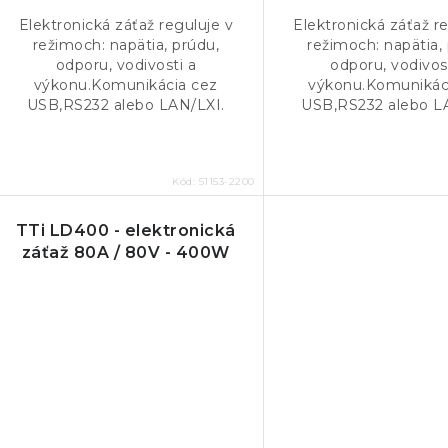
t
o
Elektronická záťaž reguluje v
Elektronická záťaž r
o
režimoch: napätia, prúdu,
režimoch: napätia,
v
odporu, vodivosti a
odporu, vodivos
v
výkonu.Komunikácia cez
výkonu.Komunikác
USB,RS232 alebo LAN/LXI.
USB,RS232 alebo L
Kód:
51153-2200
TTi LD400 - elektronická
záťaž 80A / 80V - 400W