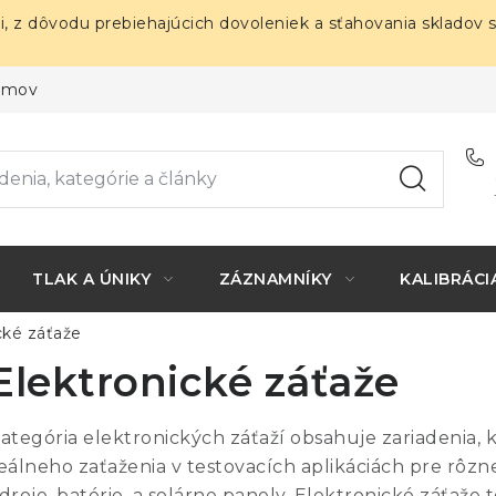
i, z dôvodu prebiehajúcich dovoleniek a sťahovania skladov 
ojmov
TLAK A ÚNIKY
ZÁZNAMNÍKY
KALIBRÁCI
cké záťaže
Elektronické záťaže
ategória elektronických záťaží obsahuje zariadenia, 
eálneho zaťaženia v testovacích aplikáciách pre rôzn
droje, batérie, a solárne panely. Elektronické záťaž