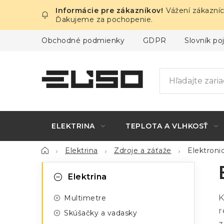
Prejsť
Vážení zákazníc
na
Ďakujeme za pochopenie.
obsah
Obchodné podmienky
GDPR
Slovník p
ELEKTRINA
TEPLOTA A VLHKOSŤ
Domov
Elektrina
Zdroje a záťaže
Elektroni
B
K
Preskočiť
Elektrina
kategórie
a
o
K
Multimetre
t
č
r
Skúšačky a vadasky
e
z