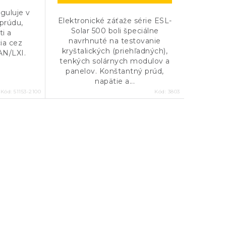
eguluje v
Elektronické záťaže série ESL-
 prúdu,
Solar 500 boli špeciálne
ti a
navrhnuté na testovanie
ia cez
kryštalických (priehľadných),
AN/LXI.
tenkých solárnych modulov a
panelov. Konštantný prúd,
napätie a...
Kód:
51153-2100
Kód:
3803