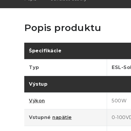
Popis produktu
Špecifikácie
Typ
ESL-So
Výstup
Výkon
500W
Vstupné
napätie
0-100V