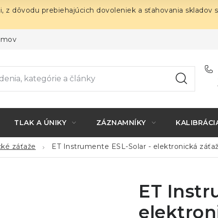
i, z dôvodu prebiehajúcich dovoleniek a sťahovania skladov 
ojmov
TLAK A ÚNIKY
ZÁZNAMNÍKY
KALIBRÁCI
cké záťaže
ET Instrumente ESL-Solar - elektronická záťa
ET Instr
elektron