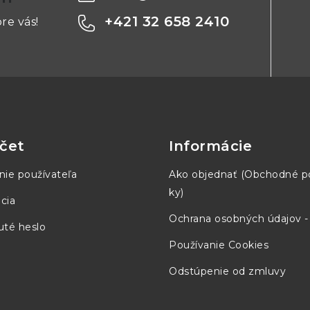
+421 32 658 2410
re vás!
2x 500W
DC
2x 0-150VDC
DC
2x 0-7,5ADC
čet
Informácie
1
nie používateľa
Ako objednať (Obchodné 
ky)
cia
 CR, MPP Track, MPP
CV, CC, CR, MPP Track, MP
Ochrana osobných údajov 
Scan
té heslo
Používanie Cookies
0,2%
Odstúpenie od zmluvy
0,2%