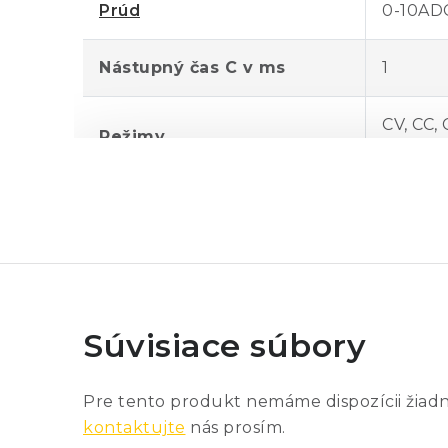
Prúd
0-10AD
Nástupný čas C v ms
1
CV, CC,
Režimy
Scan
Programovacia presnosť
0,2%
Presnosť merania C,V
0,2%
Presnosť MPP
0,4%
Súvisiace súbory
Napájanie
230VAC
Pre tento produkt nemáme dispozícii žiad
kontaktujte
nás prosím.
Izolačné napätie
2000V