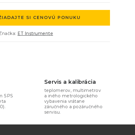
ŽIADAJTE SI CENOVÚ PONUKU
Značka:
ET Instrumente
Servis a kalibrácia
teplomerov, multimetrov
om SPS
a iného metrologického
eta
vybavenia vrátane
0).
záručného a pozáručného
servisu.