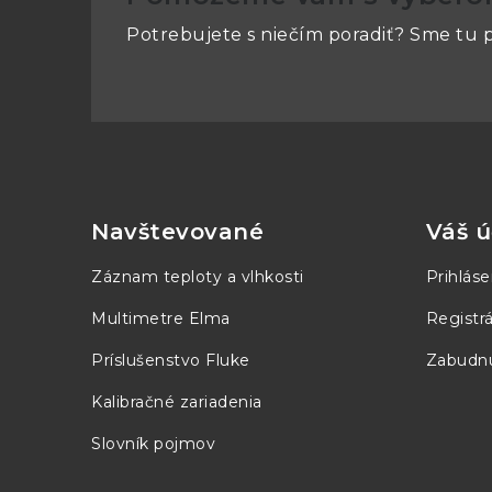
Výstup
Potrebujete s niečím poradiť? Sme tu p
Výkon
500W
Z
Vstupné napätie
0-150V
á
Prúd
0-7,5A
p
Navštevované
Váš ú
ä
Nástupný čas C v ms
1
Záznam teploty a vlhkosti
Prihláse
t
Multimetre Elma
Registrá
CV, CC,
i
Režimy
Scan
Príslušenstvo Fluke
Zabudnu
e
Kalibračné zariadenia
Programovacia presnosť
0,2%
Slovník pojmov
Presnosť merania C,V
0,2%