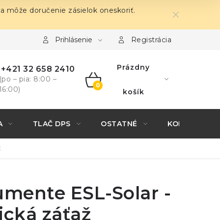
sa môže doručenie zásielok oneskoriť.
Prihlásenie
Registrácia
Prázdny
+421 32 658 2410
(po – pia: 8:00 –
16:00)
NÁKUPNÝ
košík
KOŠÍK
A
TLAČ DPS
OSTATNÉ
KONTAKTY
ž
umente ESL-Solar -
ická záťaž