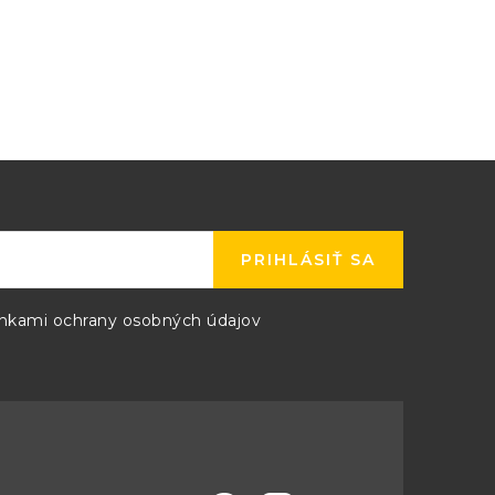
Nie
USB, RS232
16 Bit
PRIHLÁSIŤ SA
19", 2U, 380mm
kami ochrany osobných údajov
ESL-Solar 500DV150-ENC