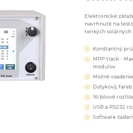
Elektronické záťaže
navrhnuté na testo
tenkých solárnych
Konštantný prúd
MPP track - Ma
modulov
Možné osadenie 
Dotykový, fareb
16-bitové rozlíš
USB a RS232 roz
Software zada