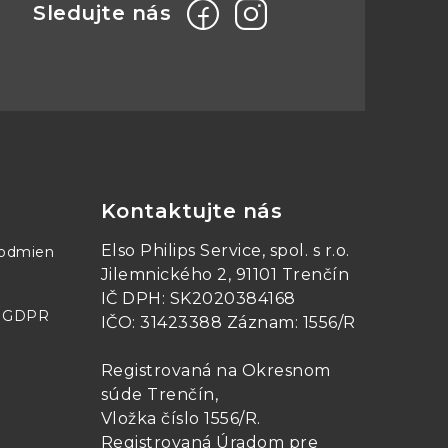
2x 500W
2x 0-150VDC
2x 0-7,5ADC
Kontaktujte nás
1
Elso Philips Service, spol. s r.o.
podmien
Jilemnického 2, 91101 Trenčín
IČ DPH: SK2020384168
P
CV, CC, CR, MPP Track, MPP
- GDPR
IČO: 31423388 Záznam: 1556/R
Scan
Registrovaná na Okresnom
0,2%
súde Trenčín,
Vložka číslo 1556/R
.
0,2%
Registrovaná Úradom pre