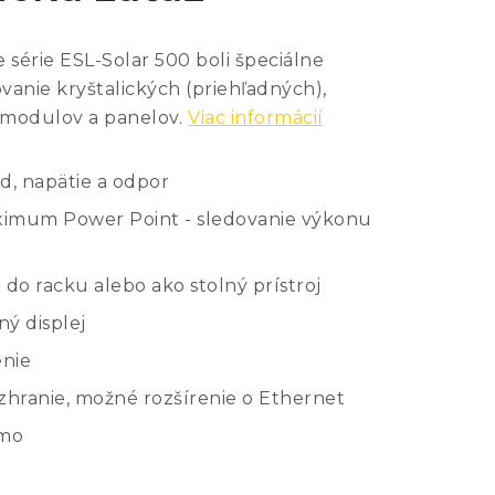
 série ESL-Solar 500 boli špeciálne
vanie kryštalických (priehľadných),
 modulov a panelov.
Viac informácií
, napätie a odpor
ximum Power Point - sledovanie výkonu
do racku alebo ako stolný prístroj
ný displej
enie
hranie, možné rozšírenie o Ethernet
rmo