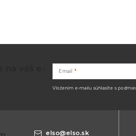
Áno
232, IEEE 488
USB, RS232, IEEE 488
é
voliteľné
16 Bit
 na váš e-
Email
5x435mm
19", 3U, 490mm
Vložením e-mailu súhlasíte s
podmien
lar 500V150
ESL-Solar 500DV150
elso
@
elso.sk
om