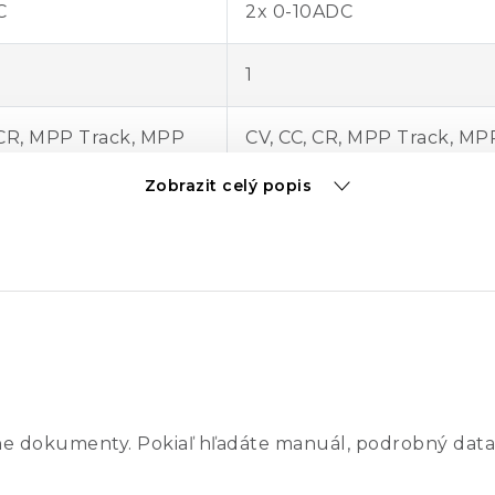
C
2x 0-10ADC
1
 CR, MPP Track, MPP
CV, CC, CR, MPP Track, MP
Scan
Zobrazit celý popis
0,2%
0,2%
0,4%
, 47-63Hz
230VAC, 47-63Hz
ne dokumenty. Pokiaľ hľadáte manuál, podrobný data
 RMS
2000V RMS