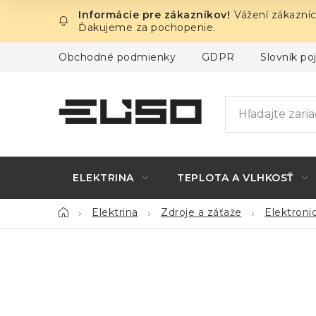
Prejsť
Vážení zákazníc
na
Ďakujeme za pochopenie.
obsah
Obchodné podmienky
GDPR
Slovník p
ELEKTRINA
TEPLOTA A VLHKOSŤ
Domov
Elektrina
Zdroje a záťaže
Elektroni