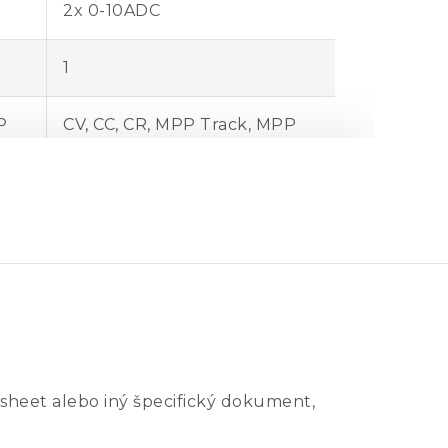
2x 0-10ADC
1
P
CV, CC, CR, MPP Track, MPP
Scan
0,2%
0,2%
0,4%
230VAC, 47-63Hz
sheet alebo iný špecifický dokument,
2000V RMS