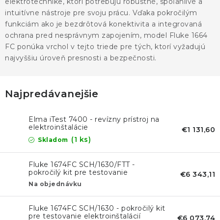
KONTAKTY
elektrotechnike, ktorí potrebujú robustné, spoľahlivé a
intuitívne nástroje pre svoju prácu. Vďaka pokročilým
funkciám ako je bezdrôtová konektivita a integrovaná
BLOG
ochrana pred nesprávnym zapojením, model Fluke 1664
FC ponúka vrchol v tejto triede pre tých, ktorí vyžadujú
ZNAČKY
najvyššiu úroveň presnosti a bezpečnosti.
Obchodné podmienky
GDPR
Slovník pojmov
Najpredávanejšie
Elma iTest 7400 - revízny prístroj na
elektroinštalácie
€1 131,60
(1 ks)
Skladom
Fluke 1674FC SCH/1630/FTT -
pokročilý kit pre testovanie
€6 343,11
elektroinštalácií so softvérom
Na objednávku
Fluke 1674FC SCH/1630 - pokročilý kit
pre testovanie elektroinštalácií
€6 073,74