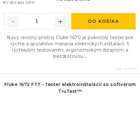
€2 594 bez DPH
DO KOŠÍKA
Nový revízny prístroj Fluke 1670 je pokročilý tester pre
rýchle a spoľahlivé merania elektrických inštalácií. S
rýchlejším testovaním, ergonomickým dizajnom a
bezdrôtovou...
Kód:
5581079
Fluke 1672 FTT - tester elektroinštalácií so softvérom
TruTest™