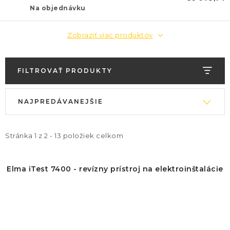
Na objednávku
Zobraziť viac produktov
FILTROVAŤ PRODUKTY
V
R
NAJPREDÁVANEJŠIE
ý
a
p
d
i
e
Stránka
1
z
2
-
13
položiek celkom
s
n
p
i
Elma iTest 7400 - revízny prístroj na elektroinštalácie
r
e
o
p
d
r
u
o