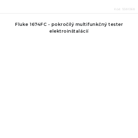
Kód:
5581068
Fluke 1674FC - pokročilý multifunkčný tester
elektroinštalácií