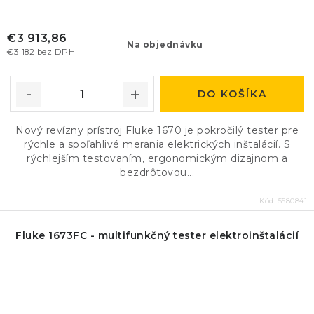
€3 913,86
Na objednávku
€3 182 bez DPH
DO KOŠÍKA
Nový revízny prístroj Fluke 1670 je pokročilý tester pre
rýchle a spoľahlivé merania elektrických inštalácií. S
rýchlejším testovaním, ergonomickým dizajnom a
bezdrôtovou...
Kód:
5580841
Fluke 1673FC - multifunkčný tester elektroinštalácií