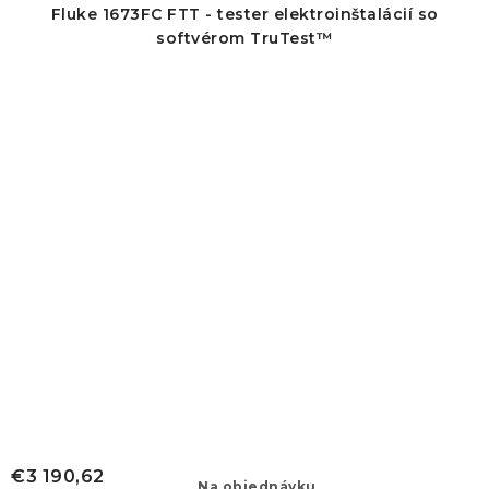
Fluke 1673FC FTT - tester elektroinštalácií so
softvérom TruTest™
€3 190,62
Na objednávku