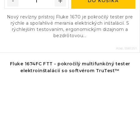
DO KOŠÍKA
Nový revízny prístroj Fluke 1670 je pokročilý tester pre
rýchle a spoľahlivé merania elektrických inštalácií. S
rýchlejším testovaním, ergonomickým dizajnom a
bezdrôtovou...
Kód:
5581251
Fluke 1674FC FTT - pokročilý multifunkčný tester
elektroinštalácií so softvérom TruTest™