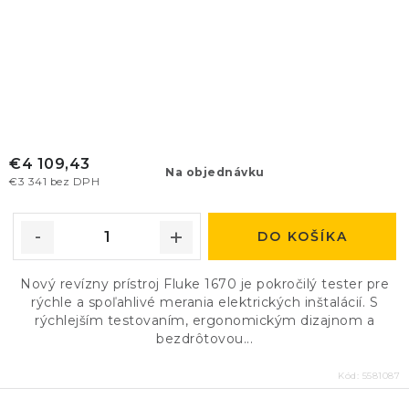
€4 109,43
Na objednávku
€3 341 bez DPH
DO KOŠÍKA
Nový revízny prístroj Fluke 1670 je pokročilý tester pre
rýchle a spoľahlivé merania elektrických inštalácií. S
rýchlejším testovaním, ergonomickým dizajnom a
bezdrôtovou...
Kód:
5581087