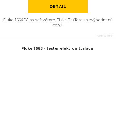
DETAIL
Fluke 1664FC so softvérom Fluke TruTest za zvýhodnenú
cenu.
Kód:
5311861
Fluke 1663 - tester elektroinštalácií