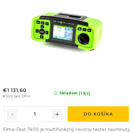
k
d
t
u
o
k
v
t
o
v
€1 131,60
(1 ks)
Skladom
€920 bez DPH
DO KOŠÍKA
Elma iTest 7400 je multifunkčný revízny tester navrhnutý