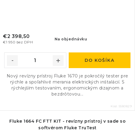
€2 398,50
Na objednávku
€1 950 bez DPH
DO KOŠÍKA
Nový revízny prístroj Fluke 1670 je pokročilý tester pre
rýchle a spoľahlivé merania elektrických inštalácií. S
rýchlejším testovaním, ergonomickým dizajnom a
bezdrôtovou...
Kód:
5580829
Fluke 1664 FC FTT KIT - revízny prístroj v sade so
softvérom Fluke TruTest