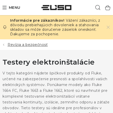
Prejsť
Hľad
na
obsah
Vážení zákazníci, z
ELEKTRINA
dôvodu prebiehajúcich dovoleniek a sťahovania
skladov sa môže doručenie zásielok oneskoriť.
Ďakujeme za pochopenie.
TEPLOTA A VLHKOSŤ
Revízia a bezpečnosť
TLAK A ÚNIKY
Testery elektroinštalácie
ZÁZNAMNÍKY
V tejto kategórii nájdete špičkové produkty od Fluke,
KALIBRÁCIA
určené na zabezpečenie presnosti a spoľahlivosti vašich
elektrických systémov. Ponúkame modely ako Fluke
TLAČ DPS
1664 FC, Fluke 1663 a Fluke 1662, ktoré sú navrhnuté pre
komplexné testovanie elektroinštalácií vrátane
OSTATNÉ
testovania kontinuity, izolácie, zemného odporu a záťaže
obvodov. Tieto testery sú ideálne pre profesionálov v