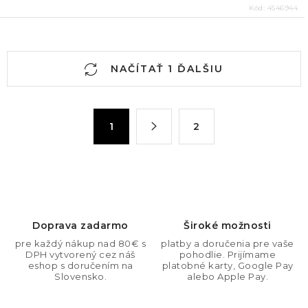
Kód:
4546944
O
NAČÍTAŤ 1 ĎALŠIU
v
l
á
S
1
2
d
t
a
r
c
á
n
i
k
e
o
p
Doprava zadarmo
Široké možnosti
v
r
pre každý nákup nad 80€ s
platby a doručenia pre vaše
a
v
DPH vytvorený cez náš
pohodlie. Prijímame
n
eshop s doručením na
platobné karty, Google Pay
k
Slovensko.
alebo Apple Pay.
i
y
e