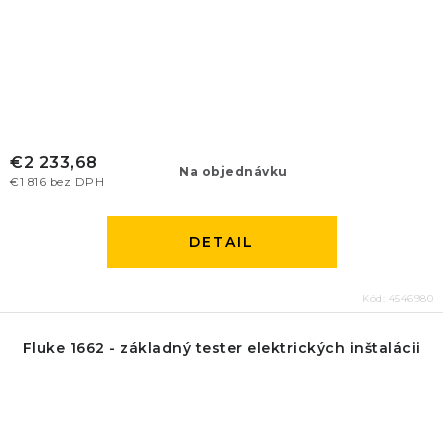
€2 233,68
Na objednávku
€1 816 bez DPH
DETAIL
Kód:
4546980
Fluke 1662 - základný tester elektrických inštalácii