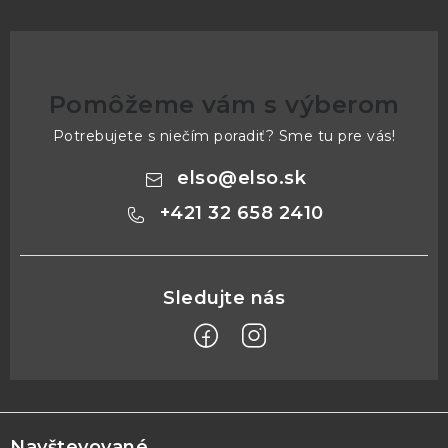
Pomôžeme vám s výberom
Potrebujete s niečím poradiť? Sme tu pre vás!
elso
@
elso.sk
+421 32 658 2410
Z
á
Navštevované