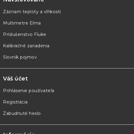
p
ä
Záznam teploty a vlhkosti
t
Multimetre Elma
i
e
Príslušenstvo Fluke
Kalibračné zariadenia
Slovník pojmov
Váš účet
Prihlásenie používateľa
Registrácia
Zabudnuté heslo