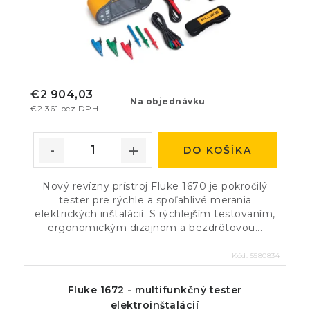
€2 904,03
Na objednávku
€2 361 bez DPH
DO KOŠÍKA
Nový revízny prístroj Fluke 1670 je pokročilý
tester pre rýchle a spoľahlivé merania
elektrických inštalácií. S rýchlejším testovaním,
ergonomickým dizajnom a bezdrôtovou...
Kód:
5580834
Fluke 1672 - multifunkčný tester
elektroinštalácií