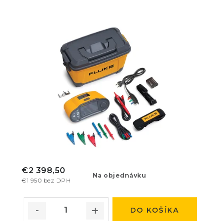
€2 398,50
Na objednávku
€1 950 bez DPH
DO KOŠÍKA