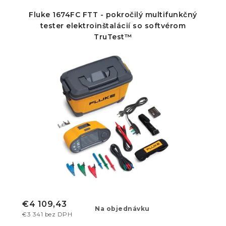
Fluke 1674FC FTT - pokročilý multifunkčný
tester elektroinštalácií so softvérom
TruTest™
€4 109,43
Na objednávku
€3 341 bez DPH