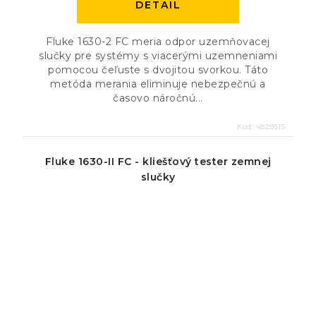
DETAIL
Fluke 1630-2 FC meria odpor uzemňovacej
slučky pre systémy s viacerými uzemneniami
pomocou čeľuste s dvojitou svorkou. Táto
metóda merania eliminuje nebezpečnú a
časovo náročnú...
Kód:
4829515
Fluke 1630-II FC - kliešťový tester zemnej
slučky