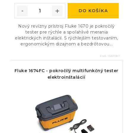
DO KOŠÍKA
Nový revízny prístroj Fluke 1670 je pokročilý
tester pre rýchle a spoľahlivé merania
elektrických inštalácií. S rýchlejším testovaním,
ergonomickým dizajnom a bezdrôtovou...
Kód:
5581087
Fluke 1674FC - pokročilý multifunkčný tester
elektroinštalácií