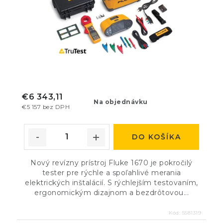
€6 343,11
Na objednávku
€5 157 bez DPH
DO KOŠÍKA
Nový revízny prístroj Fluke 1670 je pokročilý
tester pre rýchle a spoľahlivé merania
elektrických inštalácií. S rýchlejším testovaním,
ergonomickým dizajnom a bezdrôtovou...
Kód:
5581319