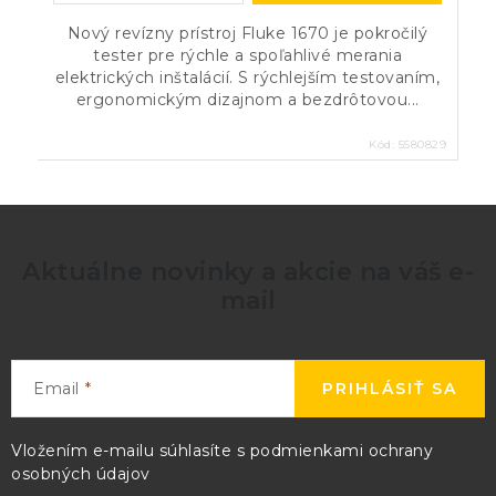
Nový revízny prístroj Fluke 1670 je pokročilý
tester pre rýchle a spoľahlivé merania
elektrických inštalácií. S rýchlejším testovaním,
ergonomickým dizajnom a bezdrôtovou...
Kód:
5580829
Aktuálne novinky a akcie na váš e-
mail
Email
PRIHLÁSIŤ SA
Vložením e-mailu súhlasíte s
podmienkami ochrany
osobných údajov