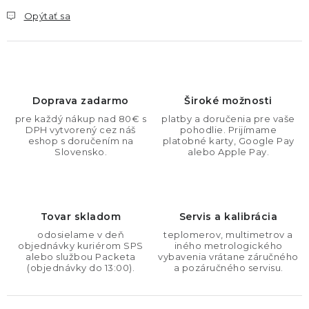
Opýtať sa
Doprava zadarmo
Široké možnosti
pre každý nákup nad 80€ s
platby a doručenia pre vaše
DPH vytvorený cez náš
pohodlie. Prijímame
eshop s doručením na
platobné karty, Google Pay
Slovensko.
alebo Apple Pay.
Tovar skladom
Servis a kalibrácia
odosielame v deň
teplomerov, multimetrov a
objednávky kuriérom SPS
iného metrologického
alebo službou Packeta
vybavenia vrátane záručného
(objednávky do 13:00).
a pozáručného servisu.