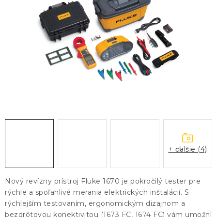
KONTAKTY
BLOG
ZNAČKY
Obchodné podmienky
GDPR
Slovník pojmov
+ ďalšie (4)
Nový revízny prístroj Fluke 1670 je pokročilý tester pre
rýchle a spoľahlivé merania elektrických inštalácií. S
rýchlejším testovaním, ergonomickým dizajnom a
bezdrôtovou konektivitou (1673 FC, 1674 FC) vám umožní