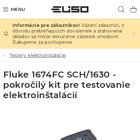
Prejsť
Hľad
na
obsah
Vážení zákazníci, z
ELEKTRINA
dôvodu prebiehajúcich dovoleniek a sťahovania
skladov sa môže doručenie zásielok oneskoriť.
Ďakujeme za pochopenie.
TEPLOTA A VLHKOSŤ
Testery elektroinštalácie
TLAK A ÚNIKY
Fluke 1674FC SCH/1630 -
ZÁZNAMNÍKY
pokročilý kit pre testovanie
KALIBRÁCIA
elektroinštalácií
TLAČ DPS
OSTATNÉ