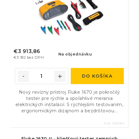
€3 913,86
Na objednávku
€3 182 bez DPH
DO KOŠÍKA
Nový revízny prístroj Fluke 1670 je pokročilý
tester pre rýchle a spoľahlivé merania
elektrických inštalácií. S rýchlejším testovaním,
ergonomickým dizajnom a bezdrôtovou...
Kód:
5580841
Fluke 1630-II - kliešťový tester zemných