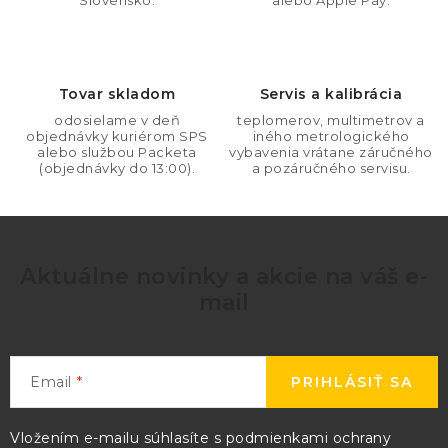
i
Slovensko.
alebo Apple Pay.
e
p
r
Tovar skladom
Servis a kalibrácia
v
odosielame v deň
teplomerov, multimetrov a
k
objednávky kuriérom SPS
iného metrologického
y
alebo službou Packeta
vybavenia vrátane záručného
(objednávky do 13:00).
a pozáručného servisu.
v
ý
p
i
Aktuálne novinky a akcie na váš e-
s
mail
u
Email
PRIHLÁSIŤ SA
Vložením e-mailu súhlasíte s
podmienkami ochrany