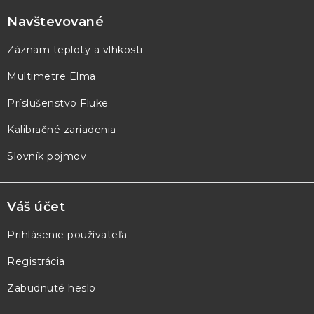
á
p
Navštevované
ä
Záznam teploty a vlhkosti
t
Multimetre Elma
i
e
Príslušenstvo Fluke
Kalibračné zariadenia
Slovník pojmov
Váš účet
Prihlásenie používateľa
Registrácia
Zabudnuté heslo