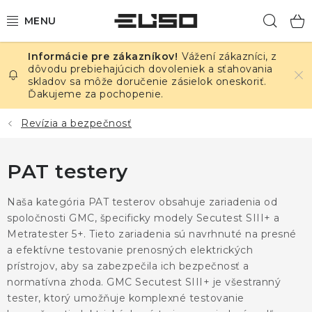
Prejsť
Hľad
na
obsah
Vážení zákazníci, z
ELEKTRINA
dôvodu prebiehajúcich dovoleniek a sťahovania
skladov sa môže doručenie zásielok oneskoriť.
Ďakujeme za pochopenie.
TEPLOTA A VLHKOSŤ
Revízia a bezpečnosť
TLAK A ÚNIKY
PAT testery
ZÁZNAMNÍKY
Naša kategória PAT testerov obsahuje zariadenia od
KALIBRÁCIA
spoločnosti GMC, špecificky modely Secutest SIII+ a
Metratester 5+. Tieto zariadenia sú navrhnuté na presné
TLAČ DPS
a efektívne testovanie prenosných elektrických
prístrojov, aby sa zabezpečila ich bezpečnosť a
OSTATNÉ
normatívna zhoda. GMC Secutest SIII+ je všestranný
tester, ktorý umožňuje komplexné testovanie