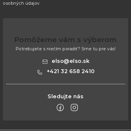
osobných údajov
Pomôžeme vám s výberom
Potrebujete s niečím poradiť? Sme tu pre vás!
elso
@
elso.sk
+421 32 658 2410
Z