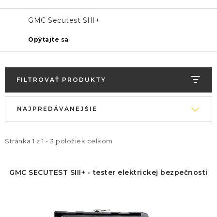
GMC Secutest SIII+
Opýtajte sa
FILTROVAŤ PRODUKTY
V
R
NAJPREDÁVANEJŠIE
ý
a
p
d
i
e
Stránka
1
z
1
-
3
položiek celkom
s
n
p
i
GMC SECUTEST SIII+ - tester elektrickej bezpečnosti
r
e
o
p
d
r