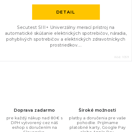
DETAIL
Secutest SIII+ Univerzálny merací prístroj na
automatické skúšanie elektrických spotrebičov, náradia,
pohyblivých spotrebičov a elektrických zdravotníckych
prostriedkov....
Kód:
1059
O
v
l
á
d
Doprava zadarmo
Široké možnosti
a
pre každý nákup nad 80€ s
platby a doručenia pre vaše
DPH vytvorený cez náš
pohodlie. Prijímame
c
eshop s doručením na
platobné karty, Google Pay