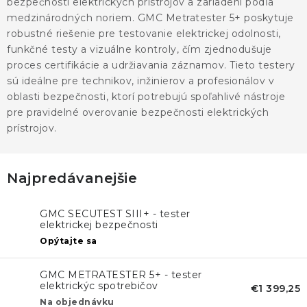
KONTAKTY
bezpečnosti elektrických prístrojov a zariadení podľa
medzinárodných noriem. GMC Metratester 5+ poskytuje
robustné riešenie pre testovanie elektrickej odolnosti,
BLOG
funkčné testy a vizuálne kontroly, čím zjednodušuje
proces certifikácie a udržiavania záznamov. Tieto testery
ZNAČKY
sú ideálne pre technikov, inžinierov a profesionálov v
oblasti bezpečnosti, ktorí potrebujú spoľahlivé nástroje
Obchodné podmienky
GDPR
Slovník pojmov
pre pravidelné overovanie bezpečnosti elektrických
prístrojov.
Najpredávanejšie
GMC SECUTEST SIII+ - tester
elektrickej bezpečnosti
Opýtajte sa
GMC METRATESTER 5+ - tester
elektrickýc spotrebičov
€1 399,25
Na objednávku