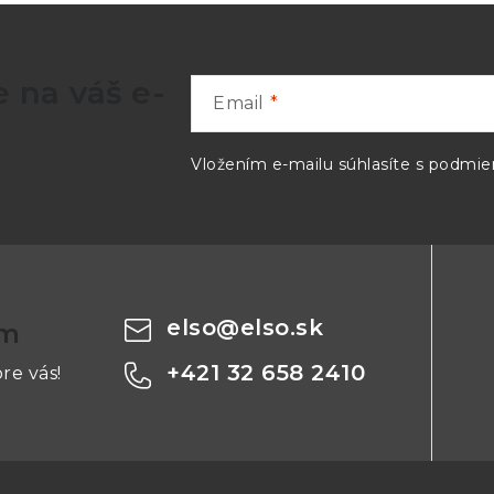
 na váš e-
Email
Vložením e-mailu súhlasíte s
podmien
elso
@
elso.sk
om
+421 32 658 2410
re vás!