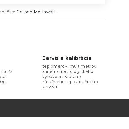
Značka:
Gossen Metrawatt
Servis a kalibrácia
teplomerov, multimetrov
om SPS
a iného metrologického
eta
vybavenia vrátane
0).
záručného a pozáručného
servisu.