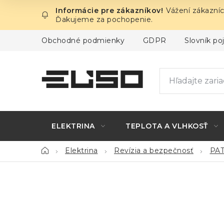
Prejsť
Vážení zákazníc
na
Ďakujeme za pochopenie.
obsah
Obchodné podmienky
GDPR
Slovník p
ELEKTRINA
TEPLOTA A VLHKOSŤ
Domov
Elektrina
Revízia a bezpečnosť
PAT