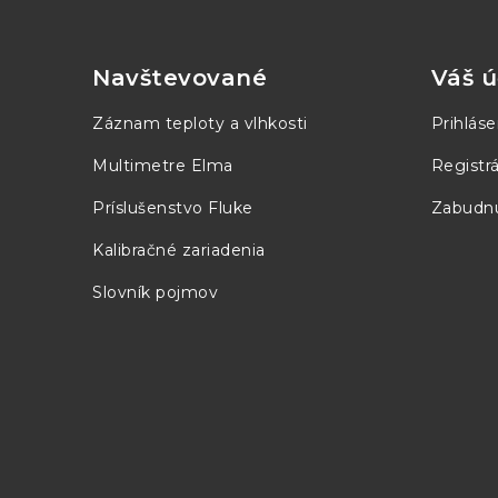
á
p
Navštevované
Váš ú
ä
Záznam teploty a vlhkosti
Prihláse
t
Multimetre Elma
Registrá
i
Príslušenstvo Fluke
Zabudnu
e
Kalibračné zariadenia
Slovník pojmov