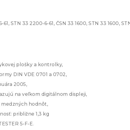
-61, STN 33 2200-6-61, ČSN 33 1600, STN 33 1600, STN
ykovej plošky a kontrolky,
normy DIN VDE 0701 a 0702,
nuára 2005,
zujú na veľkom digitálnom displeji,
ia medzných hodnôt,
sť: približne 1,3 kg
TESTER 5-F-E.