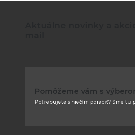
Aktuálne novinky a akcie
mail
Pomôžeme vám s výber
Potrebujete s niečím poradiť? Sme tu p
Z