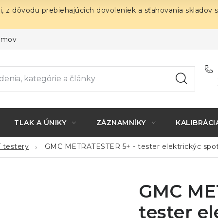
i, z dôvodu prebiehajúcich dovoleniek a sťahovania skladov 
ojmov
TLAK A ÚNIKY
ZÁZNAMNÍKY
KALIBRÁCI
 testery
GMC METRATESTER 5+ - tester elektrickýc spo
GMC MET
tester e