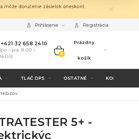
sa môže doručenie zásielok oneskoriť.
Prihlásenie
Registrácia
Prázdny
+421 32 658 2410
(po – pia: 8:00 –
16:00)
NÁKUPNÝ
košík
KOŠÍK
A
TLAČ DPS
OSTATNÉ
KONTAKTY
trebičov
RATESTER 5+ -
lektrickýc