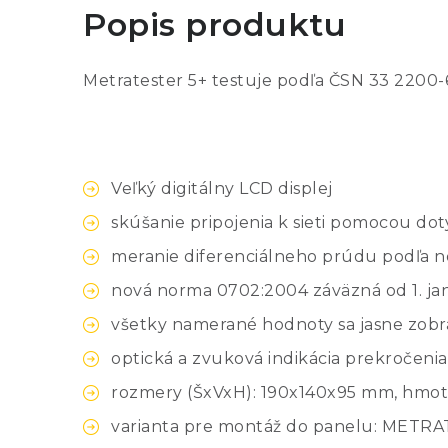
Popis produktu
Metratester 5+ testuje podľa ČSN 33 2200-6
Veľký digitálny LCD displej
skúšanie pripojenia k sieti pomocou dot
meranie diferenciálneho prúdu podľa 
nová norma 0702:2004 záväzná od 1. ja
všetky namerané hodnoty sa jasne zobra
optická a zvuková indikácia prekročen
rozmery (ŠxVxH): 190x140x95 mm, hmotno
varianta pre montáž do panelu: METRA