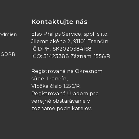
Kontaktujte nás
Elso Philips Service, spol. s r.o.
podmien
Jilemnického 2, 91101 Trenčín
IČ DPH: SK2020384168
- GDPR
IČO: 31423388 Záznam: 1556/R
Registrovaná na Okresnom
súde Trenčín,
Vložka číslo 1556/R
.
Registrovaná Úradom pre
verejné obstarávanie v
zozname podnikateľov
.