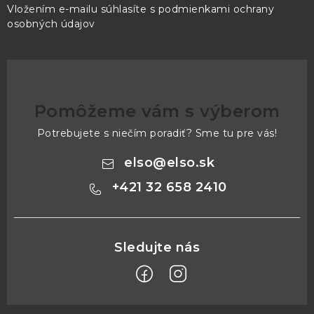
Vložením e-mailu súhlasíte s
podmienkami ochrany
osobných údajov
Pomôžeme vám s výberom
Potrebujete s niečím poradiť? Sme tu pre vás!
elso
@
elso.sk
+421 32 658 2410
Z