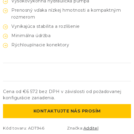
Vysokovýkonná hydraulická pumpa
Prenosný vďaka nízkej hmotnosti a kompaktným
rozmerom
Vynikajúca stabilita a rozlíšenie
Minimálna údržba
Rýchloupínacie konektory
Cena od €6 572 bez DPH v závislosti od požadovanej
konfigurácie zariadenia.
KONTAKTUJTE NÁS PROSÍM
Kód tovaru:
ADT946
Značka:
Additel