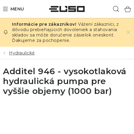
Prejsť
Hľad
na
obsah
Vážení zákazníci, z
ELEKTRINA
dôvodu prebiehajúcich dovoleniek a sťahovania
skladov sa môže doručenie zásielok oneskoriť.
Ďakujeme za pochopenie.
TEPLOTA A VLHKOSŤ
Hydraulické
TLAK A ÚNIKY
Additel 946 - vysokotlaková
ZÁZNAMNÍKY
hydraulická pumpa pre
KALIBRÁCIA
vyššie objemy (1000 bar)
TLAČ DPS
OSTATNÉ