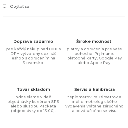
Opýtať sa
Doprava zadarmo
Široké možnosti
pre každý nákup nad 80€ s
platby a doručenia pre vaše
DPH vytvorený cez náš
pohodlie. Prijímame
eshop s doručením na
platobné karty, Google Pay
Slovensko.
alebo Apple Pay.
Tovar skladom
Servis a kalibrácia
odosielame v deň
teplomerov, multimetrov a
objednávky kuriérom SPS
iného metrologického
alebo službou Packeta
vybavenia vrátane záručného
(objednávky do 13:00).
a pozáručného servisu.