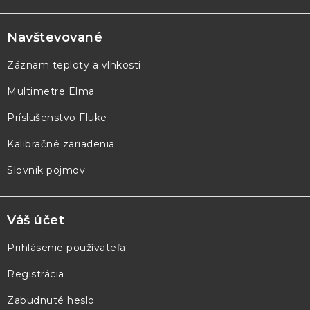
á
p
Navštevované
ä
Záznam teploty a vlhkosti
t
Multimetre Elma
i
e
Príslušenstvo Fluke
Kalibračné zariadenia
Slovník pojmov
Váš účet
Prihlásenie používateľa
Registrácia
Zabudnuté heslo