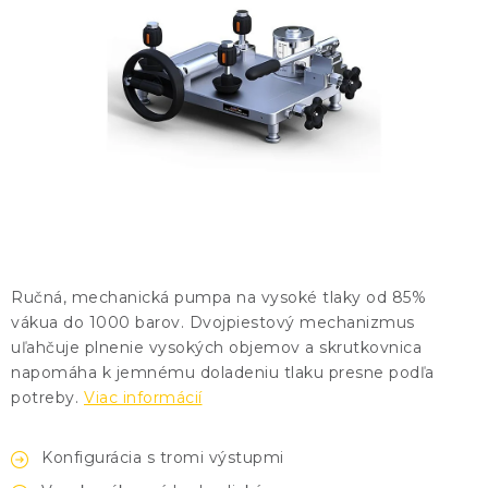
KONTAKTY
BLOG
ZNAČKY
Obchodné podmienky
GDPR
Slovník pojmov
Ručná, mechanická pumpa na vysoké tlaky od 85%
vákua do 1000 barov. Dvojpiestový mechanizmus
uľahčuje plnenie vysokých objemov a skrutkovnica
napomáha k jemnému doladeniu tlaku presne podľa
potreby.
Viac informácií
Konfigurácia s tromi výstupmi