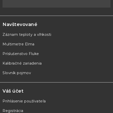
Z
á
p
Navštevované
ä
Záznam teploty a vlhkosti
t
Multimetre Elma
i
e
Príslušenstvo Fluke
Kalibračné zariadenia
Slovník pojmov
Váš účet
Prihlásenie používateľa
Registrácia