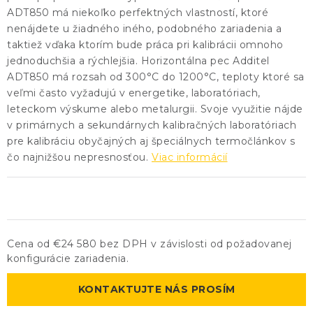
ADT850 má niekoľko perfektných vlastností, ktoré
nenájdete u žiadného iného, podobného zariadenia a
taktiež vďaka ktorím bude práca pri kalibrácii omnoho
jednoduchšia a rýchlejšia. Horizontálna pec Additel
ADT850 má rozsah od 300°C do 1200°C, teploty ktoré sa
veľmi často vyžadujú v energetike, laboratóriach,
leteckom výskume alebo metalurgii. Svoje využitie nájde
v primárnych a sekundárnych kalibračných laboratóriach
pre kalibráciu obyčajných aj špeciálnych termočlánkov s
čo najnižšou nepresnosťou.
Viac informácií
Cena od €24 580 bez DPH v závislosti od požadovanej
konfigurácie zariadenia.
KONTAKTUJTE NÁS PROSÍM