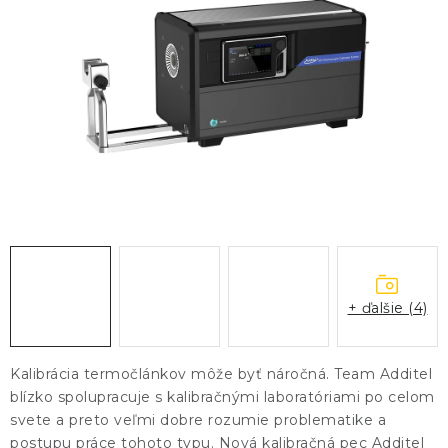
KONTAKTY
BLOG
ZNAČKY
Obchodné podmienky
GDPR
Slovník pojmov
+ ďalšie (4)
Kalibrácia termočlánkov môže byť náročná. Team Additel
blízko spolupracuje s kalibračnými laboratóriami po celom
svete a preto veľmi dobre rozumie problematike a
postupu práce tohoto typu. Nová kalibračná pec Additel