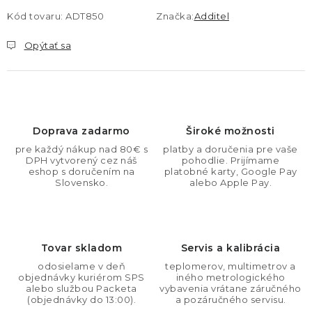
Kód tovaru:
ADT850
Značka:
Additel
Opýtať sa
Doprava zadarmo
Široké možnosti
pre každý nákup nad 80€ s
platby a doručenia pre vaše
DPH vytvorený cez náš
pohodlie. Prijímame
eshop s doručením na
platobné karty, Google Pay
Slovensko.
alebo Apple Pay.
Tovar skladom
Servis a kalibrácia
odosielame v deň
teplomerov, multimetrov a
objednávky kuriérom SPS
iného metrologického
alebo službou Packeta
vybavenia vrátane záručného
(objednávky do 13:00).
a pozáručného servisu.