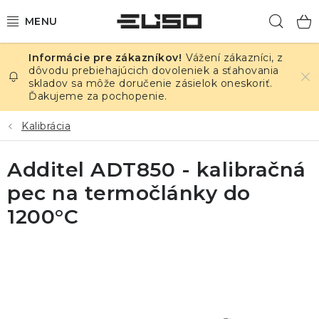
Prejsť
Hľad
na
obsah
Vážení zákazníci, z
ELEKTRINA
dôvodu prebiehajúcich dovoleniek a sťahovania
skladov sa môže doručenie zásielok oneskoriť.
Ďakujeme za pochopenie.
TEPLOTA A VLHKOSŤ
Kalibrácia
TLAK A ÚNIKY
Additel ADT850 - kalibračná
ZÁZNAMNÍKY
pec na termočlánky do
KALIBRÁCIA
1200°C
TLAČ DPS
OSTATNÉ