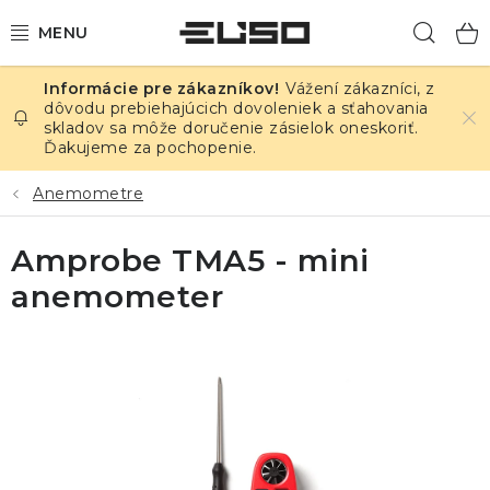
Prejsť
Hľad
na
obsah
Vážení zákazníci, z
ELEKTRINA
dôvodu prebiehajúcich dovoleniek a sťahovania
skladov sa môže doručenie zásielok oneskoriť.
Ďakujeme za pochopenie.
TEPLOTA A VLHKOSŤ
Anemometre
TLAK A ÚNIKY
Amprobe TMA5 - mini
ZÁZNAMNÍKY
anemometer
KALIBRÁCIA
TLAČ DPS
OSTATNÉ