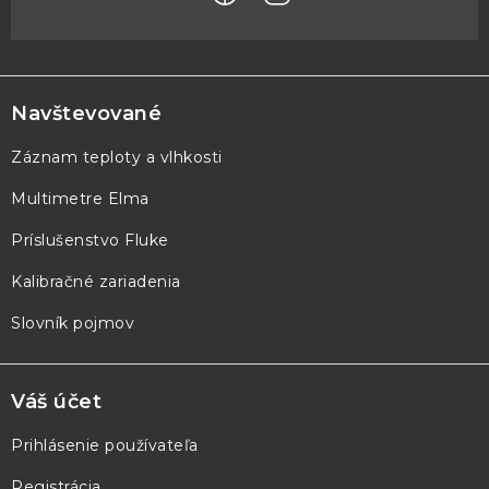
Z
á
p
Navštevované
ä
Záznam teploty a vlhkosti
t
Multimetre Elma
i
e
Príslušenstvo Fluke
Kalibračné zariadenia
Slovník pojmov
Váš účet
Prihlásenie používateľa
Registrácia