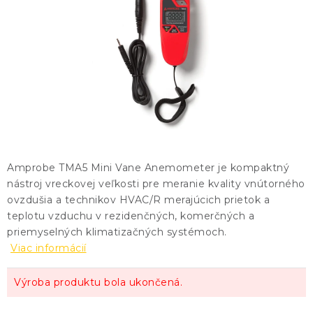
KONTAKTY
BLOG
ZNAČKY
Obchodné podmienky
GDPR
Slovník pojmov
Amprobe TMA5 Mini Vane Anemometer je kompaktný
nástroj vreckovej veľkosti pre meranie kvality vnútorného
ovzdušia a technikov HVAC/R merajúcich prietok a
teplotu vzduchu v rezidenčných, komerčných a
priemyselných klimatizačných systémoch.
Viac informácií
Výroba produktu bola ukončená.