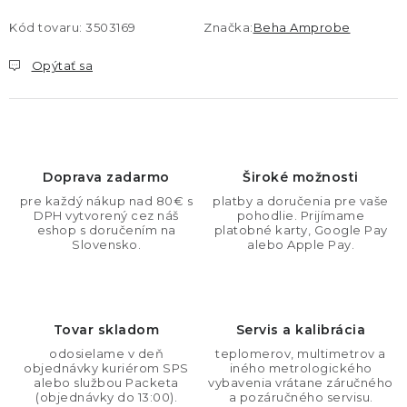
Kód tovaru:
3503169
Značka:
Beha Amprobe
Opýtať sa
Doprava zadarmo
Široké možnosti
pre každý nákup nad 80€ s
platby a doručenia pre vaše
DPH vytvorený cez náš
pohodlie. Prijímame
eshop s doručením na
platobné karty, Google Pay
Slovensko.
alebo Apple Pay.
Tovar skladom
Servis a kalibrácia
odosielame v deň
teplomerov, multimetrov a
objednávky kuriérom SPS
iného metrologického
alebo službou Packeta
vybavenia vrátane záručného
(objednávky do 13:00).
a pozáručného servisu.