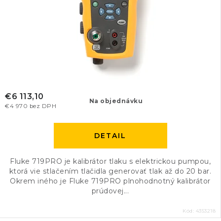
€6 113,10
Na objednávku
€4 970 bez DPH
DETAIL
Fluke 719PRO je kalibrátor tlaku s elektrickou pumpou,
ktorá vie stlačením tlačidla generovať tlak až do 20 bar.
Okrem iného je Fluke 719PRO plnohodnotný kalibrátor
prúdovej...
Kód:
4353218