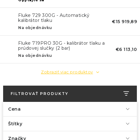
KONTAKTY
Fluke 729 300G - Automatický
BLOG
kalibrátor tlaku
€15 919,89
Na objednávku
ZNAČKY
Fluke 719PRO 30G - kalibrátor tlaku a
prúdovej slučky (2 bar)
€6 113,10
Obchodné podmienky
GDPR
Slovník pojmov
Na objednávku
Zobraziť viac produktov
FILTROVAŤ PRODUKTY
Cena
Štítky
Značky