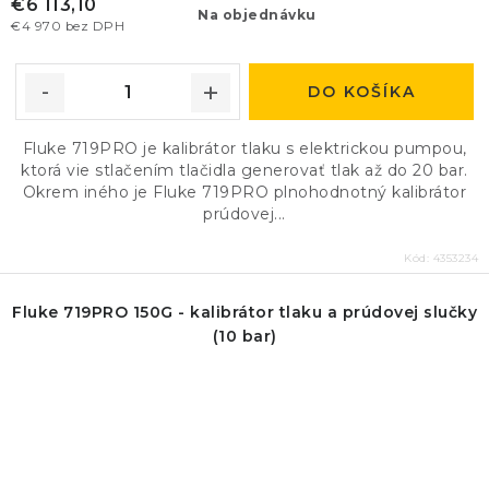
€6 113,10
Na objednávku
€4 970 bez DPH
DO KOŠÍKA
Fluke 719PRO je kalibrátor tlaku s elektrickou pumpou,
ktorá vie stlačením tlačidla generovať tlak až do 20 bar.
Okrem iného je Fluke 719PRO plnohodnotný kalibrátor
prúdovej...
Kód:
4353234
Fluke 719PRO 150G - kalibrátor tlaku a prúdovej slučky
(10 bar)