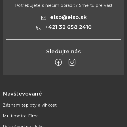
Potrebujete s niečím poradiť? Sme tu pre vás!
elso
@
elso.sk
+421 32 658 2410
Z
á
p
Navštevované
ä
Záznam teploty a vlhkosti
t
Multimetre Elma
i
e
Príslušenstvo Fluke