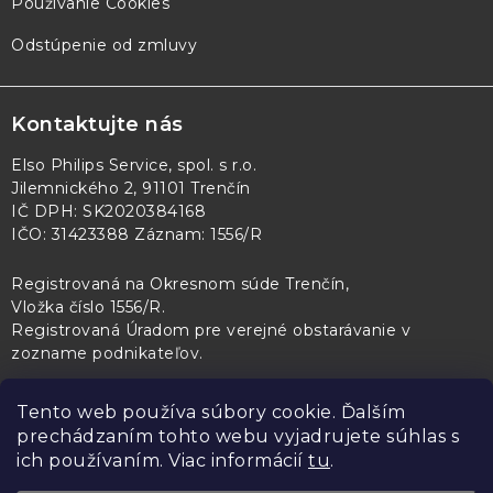
Používanie Cookies
Odstúpenie od zmluvy
Kontaktujte nás
Elso Philips Service, spol. s r.o.
Jilemnického 2, 91101 Trenčín
IČ DPH: SK2020384168
IČO: 31423388 Záznam: 1556/R
Registrovaná na Okresnom súde Trenčín,
Vložka číslo 1556/R
.
Registrovaná Úradom pre verejné obstarávanie v
zozname podnikateľov
.
Tento web používa súbory cookie. Ďalším
prechádzaním tohto webu vyjadrujete súhlas s
PL Servis
Kontroltech
Technický skúšobný ústav Piešťany
ich používaním. Viac informácií
tu
.