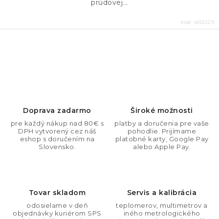
prúdovej...
Kód:
4353229
O
v
l
á
d
Doprava zadarmo
Široké možnosti
a
pre každý nákup nad 80€ s
platby a doručenia pre vaše
DPH vytvorený cez náš
pohodlie. Prijímame
c
eshop s doručením na
platobné karty, Google Pay
i
Slovensko.
alebo Apple Pay.
e
p
r
Tovar skladom
Servis a kalibrácia
v
odosielame v deň
teplomerov, multimetrov a
k
objednávky kuriérom SPS
iného metrologického