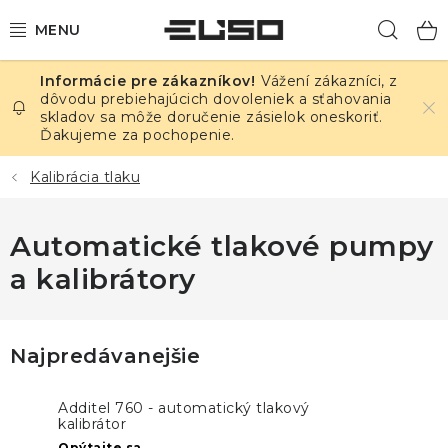
Prejsť
Hľad
na
obsah
Vážení zákazníci, z
ELEKTRINA
dôvodu prebiehajúcich dovoleniek a sťahovania
skladov sa môže doručenie zásielok oneskoriť.
Ďakujeme za pochopenie.
TEPLOTA A VLHKOSŤ
Kalibrácia tlaku
TLAK A ÚNIKY
Automatické tlakové pumpy
ZÁZNAMNÍKY
a kalibrátory
KALIBRÁCIA
TLAČ DPS
Najpredávanejšie
OSTATNÉ
Additel 760 - automatický tlakový
kalibrátor
Opýtajte sa