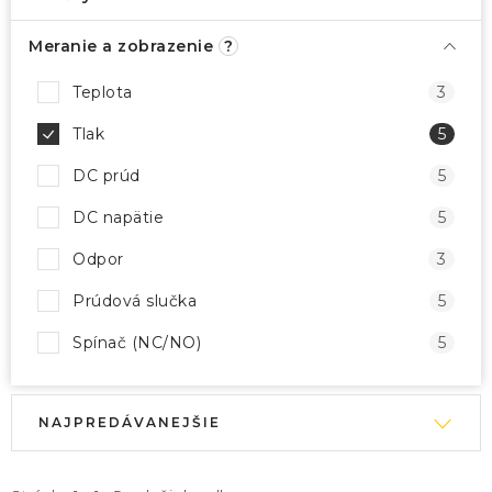
Meranie a zobrazenie
?
Teplota
3
Tlak
5
DC prúd
5
DC napätie
5
Odpor
3
Prúdová slučka
5
Spínač (NC/NO)
5
V
R
NAJPREDÁVANEJŠIE
ý
a
p
d