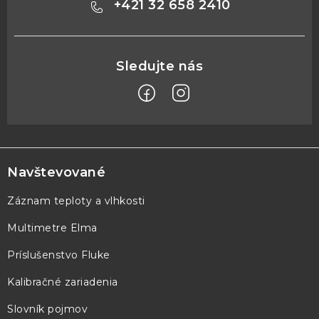
+421 32 658 2410
Z
á
p
Navštevované
ä
Záznam teploty a vlhkosti
t
Multimetre Elma
i
e
Príslušenstvo Fluke
Kalibračné zariadenia
Slovník pojmov