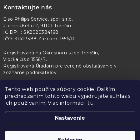
Kontaktujte nás
Elso Philips Service, spol. s r.o.
Jilemnického 2, 91101 Trenčín
IČ DPH: SK2020384168
IČO: 31423388 Záznam: 1556/R
Registrovaná na Okresnom súde Trenčín,
Vložka číslo 1556/R
.
Registrovaná Úradom pre verejné obstarávanie v
zozname podnikateľov
.
Tento web používa súbory cookie. Ďalším
prechádzaním tohto webu vyjadrujete súhlas s
PL Servis
Kontroltech
Technický skúšobný ústav Piešťany
ich používaním. Viac informácií
tu
.
Nastavenie
Copyright 2026
Elso Philips Service
. Všetky práva vyhradené.
Upraviť
Súhlasím
nastavenie cookies