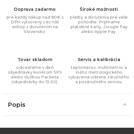
Doprava zadarmo
Široké možnosti
pre každý nákup nad 80€ s
platby a doručenia pre vaše
DPH vytvorený cez náš
pohodlie. Prijímame
eshop s doručením na
platobné karty, Google Pay
Slovensko.
alebo Apple Pay.
Tovar skladom
Servis a kalibrácia
odosielame v deň
teplomerov, multimetrov a
objednávky kuriérom SPS
iného metrologického
alebo službou Packeta
vybavenia vrátane záručného
(objednávky do 13:00).
a pozáručného servisu.
Popis