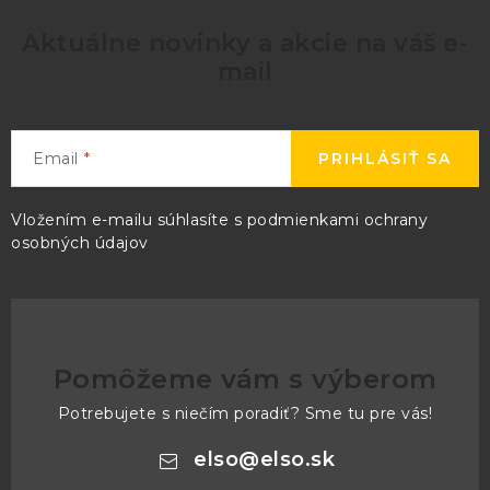
Aktuálne novinky a akcie na váš e-
mail
Email
PRIHLÁSIŤ SA
Vložením e-mailu súhlasíte s
podmienkami ochrany
osobných údajov
Pomôžeme vám s výberom
Potrebujete s niečím poradiť? Sme tu pre vás!
elso
@
elso.sk