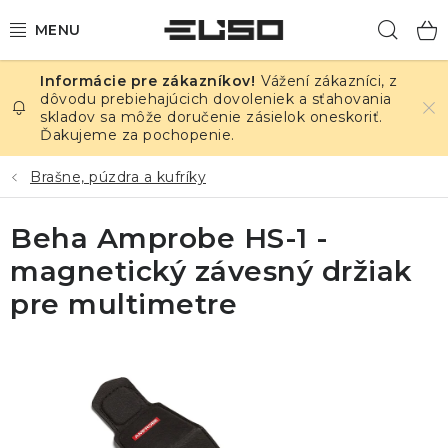
Prejsť
Hľad
na
obsah
Vážení zákazníci, z
ELEKTRINA
dôvodu prebiehajúcich dovoleniek a sťahovania
skladov sa môže doručenie zásielok oneskoriť.
Ďakujeme za pochopenie.
TEPLOTA A VLHKOSŤ
Brašne, púzdra a kufríky
TLAK A ÚNIKY
Beha Amprobe HS-1 -
ZÁZNAMNÍKY
magnetický závesný držiak
KALIBRÁCIA
pre multimetre
TLAČ DPS
OSTATNÉ