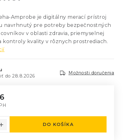
ha-Amprobe je digitálny merací prístroj
u navrhnutý pre potreby bezpečnostných
racovníkov v oblasti zdravia, priemyselnej
 kontroly kvality v rôznych prostrediach.
ií
u
Možnosti doručenia
28.8.2026
6
DPH
á cena:
DO KOŠÍKA