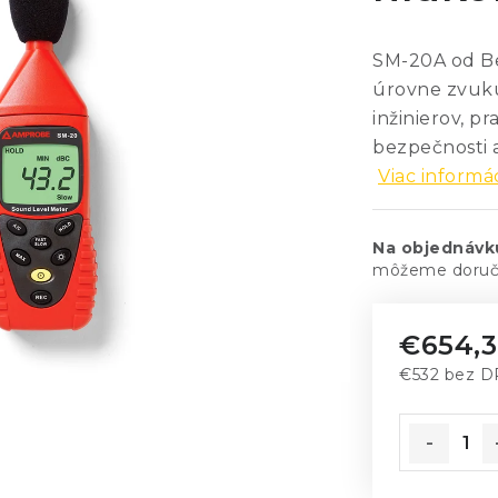
SM-20A od Be
úrovne zvuk
inžinierov, p
bezpečnosti a
Viac informác
Na objednávk
€654,3
€532 bez 
Jednotkov