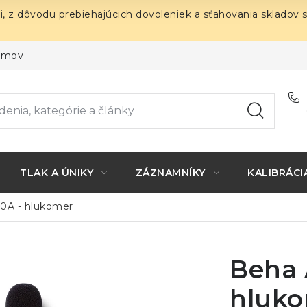
i, z dôvodu prebiehajúcich dovoleniek a sťahovania skladov 
ojmov
TLAK A ÚNIKY
ZÁZNAMNÍKY
KALIBRÁCI
0A - hlukomer
Beha 
hluk