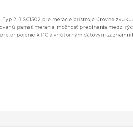
 Typ 2, JISC1502 pre meracie prístroje úrovne zvuk
tegrovanú pamäť merania, možnosť prepínania medzi rý
m pre pripojenie k PC a vnútorným dátovým záznamn