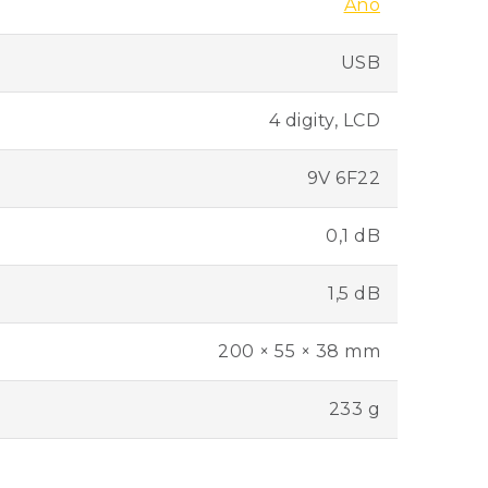
Áno
USB
4 digity, LCD
9V 6F22
0,1 dB
1,5 dB
200 × 55 × 38 mm
233 g