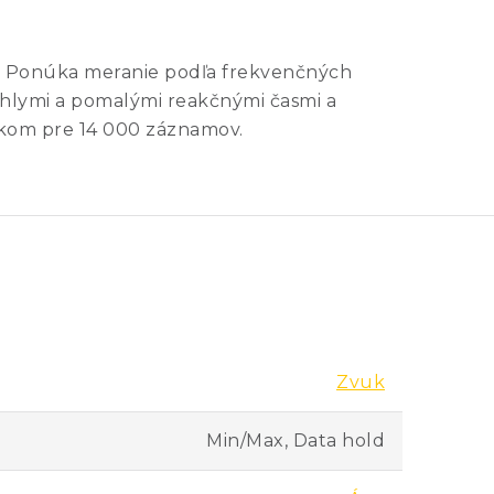
u. Ponúka meranie podľa frekvenčných
chlymi a pomalými reakčnými časmi a
íkom pre 14 000 záznamov.
Zvuk
Min/Max, Data hold