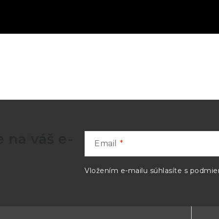
 na váš e-
Email
Vložením e-mailu súhlasíte s
podmien