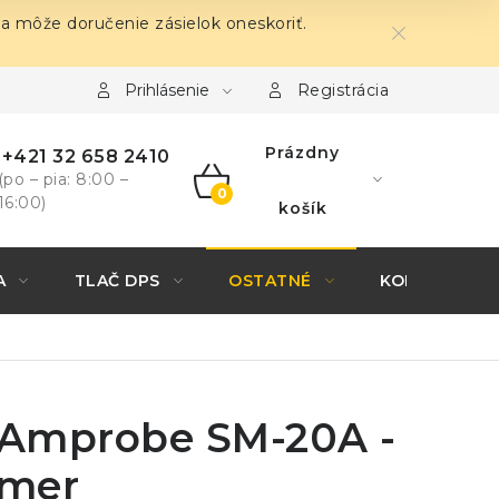
sa môže doručenie zásielok oneskoriť.
Prihlásenie
Registrácia
Prázdny
+421 32 658 2410
(po – pia: 8:00 –
16:00)
NÁKUPNÝ
košík
KOŠÍK
A
TLAČ DPS
OSTATNÉ
KONTAKTY
Amprobe SM-20A -
omer