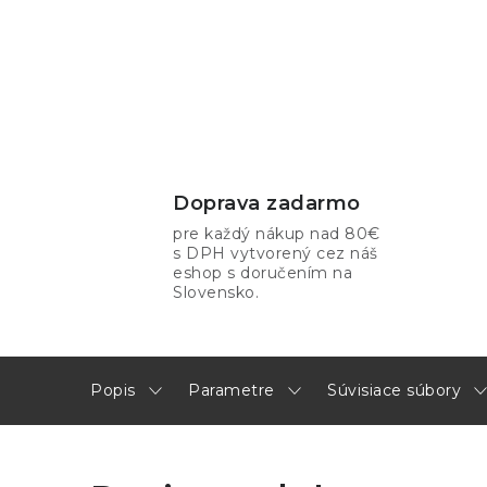
Doprava zadarmo
pre každý nákup nad 80€
s DPH vytvorený cez náš
eshop s doručením na
Slovensko.
Popis
Parametre
Súvisiace súbory