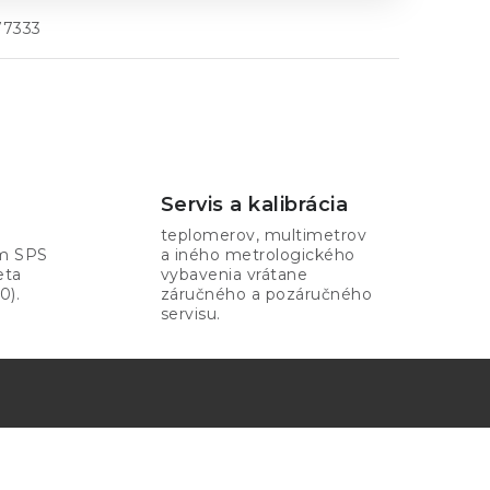
77333
Servis a kalibrácia
teplomerov, multimetrov
om SPS
a iného metrologického
eta
vybavenia vrátane
0).
záručného a pozáručného
servisu.