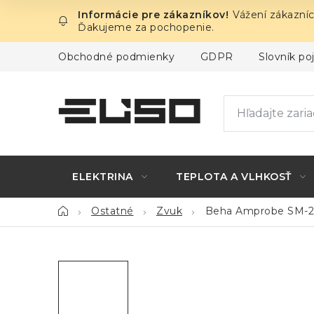
Prejsť
Vážení zákazníc
na
Ďakujeme za pochopenie.
obsah
Obchodné podmienky
GDPR
Slovník p
ELEKTRINA
TEPLOTA A VLHKOSŤ
Domov
Ostatné
Zvuk
Beha Amprobe SM-2