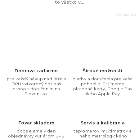
to všetko v...
Kód:
1281142
O
v
l
á
d
Doprava zadarmo
Široké možnosti
a
pre každý nákup nad 80€ s
platby a doručenia pre vaše
DPH vytvorený cez náš
pohodlie. Prijímame
c
eshop s doručením na
platobné karty, Google Pay
i
Slovensko.
alebo Apple Pay.
e
p
r
Tovar skladom
Servis a kalibrácia
v
odosielame v deň
teplomerov, multimetrov a
k
objednávky kuriérom SPS
iného metrologického