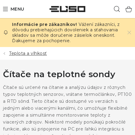
Prejsť
Hľad
na
obsah
Vážení zákazníci, z
ELEKTRINA
dôvodu prebiehajúcich dovoleniek a sťahovania
skladov sa môže doručenie zásielok oneskoriť.
Ďakujeme za pochopenie.
TEPLOTA A VLHKOSŤ
Teplota a vlhkosť
TLAK A ÚNIKY
Čítače na teplotné sondy
ZÁZNAMNÍKY
Čítače sú určené na čítanie a analýzu údajov z rôznych
KALIBRÁCIA
typov teplotných senzorov, vrátane termočlánkov, PT100
a RTD sônd. Tieto čítače sú dostupné vo verziách s
TLAČ DPS
jedným alebo viacerými kanálmi, čo umožňuje flexibilné
zapojenie a simultánne monitorovanie teploty z
OSTATNÉ
viacerých zdrojov. Niektoré modely ponúkajú pokročilé
funkcie, ako sú pripojenie na PC pre ľahkú integráciu s