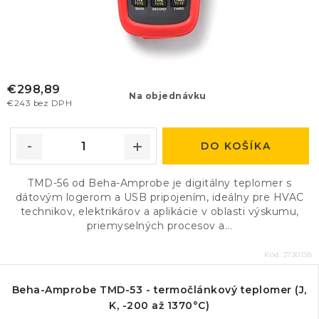
€298,89
Na objednávku
€243 bez DPH
DO KOŠÍKA
TMD-56 od Beha-Amprobe je digitálny teplomer s
dátovým logerom a USB pripojením, ideálny pre HVAC
technikov, elektrikárov a aplikácie v oblasti výskumu,
priemyselných procesov a...
Kód:
3730138
Beha-Amprobe TMD-53 - termočlánkový teplomer (J,
K, -200 až 1370°C)