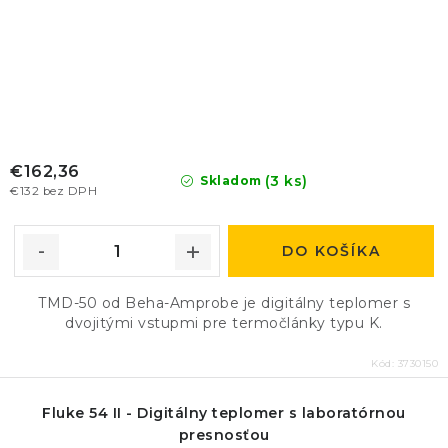
€162,36
(3 ks)
Skladom
€132 bez DPH
DO KOŠÍKA
TMD-50 od Beha-Amprobe je digitálny teplomer s
dvojitými vstupmi pre termočlánky typu K.
Kód:
3730150
Fluke 54 II - Digitálny teplomer s laboratórnou
presnosťou