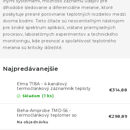
KONTAKTY
inými systémami, možnosti záznamu údajov pre
dlhodobé sledovanie a diferenciálne meranie, ktoré
poskytuje presné porovnanie teplotných rozdielov medzi
BLOG
dvoma bodmi. Tieto čítače sú neoceniteľným nástrojom
pre široké spektrum aplikácií, vrátane priemyselných
ZNAČKY
procesov, laboratórnych experimentov a technického
monitoringu, kde presnosť a spoľahlivosť teplotného
Obchodné podmienky
GDPR
Slovník pojmov
merania sú kriticky dôležité.
Najpredávanejšie
Elma 718A - 4 kanálový
termočlánkový záznamník teploty
€314,88
-200 až 1370 °C , K, J, E, T
(1 ks)
Skladom
Beha-Amprobe TMD-56 -
termočlánkový teplomer so
€298,89
záznamníkom a USB
Na objednávku