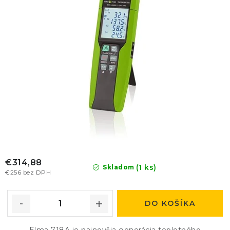
v
t
o
v
€314,88
(1 ks)
Skladom
€256 bez DPH
DO KOŠÍKA