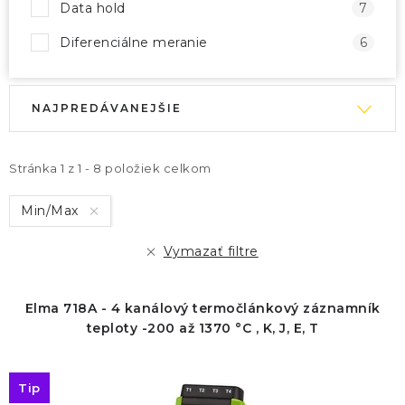
Data hold
7
Diferenciálne meranie
6
V
R
NAJPREDÁVANEJŠIE
ý
a
p
d
i
e
Stránka
1
z
1
-
8
položiek celkom
s
n
Min/Max
p
i
r
e
Vymazať filtre
o
p
d
r
Elma 718A - 4 kanálový termočlánkový záznamník
u
o
teploty -200 až 1370 °C , K, J, E, T
k
d
t
u
Tip
o
k