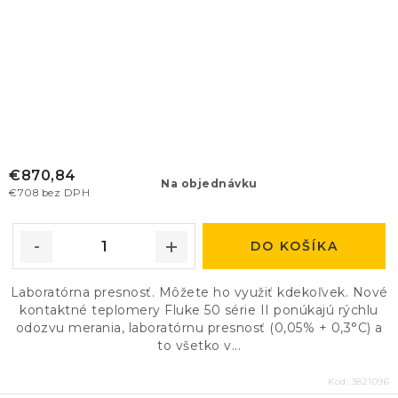
€870,84
Na objednávku
€708 bez DPH
DO KOŠÍKA
Laboratórna presnosť. Môžete ho využiť kdekoľvek. Nové
kontaktné teplomery Fluke 50 série II ponúkajú rýchlu
odozvu merania, laboratórnu presnosť (0,05% + 0,3°C) a
to všetko v...
Kód:
3821096