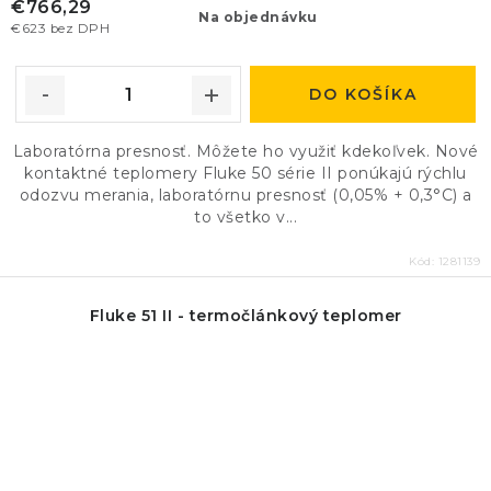
€766,29
Na objednávku
€623 bez DPH
DO KOŠÍKA
Laboratórna presnosť. Môžete ho využiť kdekoľvek. Nové
kontaktné teplomery Fluke 50 série II ponúkajú rýchlu
odozvu merania, laboratórnu presnosť (0,05% + 0,3°C) a
to všetko v...
Kód:
1281139
Fluke 51 II - termočlánkový teplomer