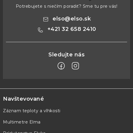
Potrebujete s niečím poradiť? Sme tu pre vás!
elso
@
elso.sk
+421 32 658 2410
Z
á
p
Navštevované
ä
Záznam teploty a vlhkosti
t
Multimetre Elma
i
e