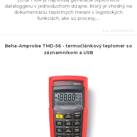
Elma 718A je najnovšia generácia teplotného
dataloggeru v jednoduchom dizajne, ktorý je vhodný na
dokumentáciu teplotných meraní v logistických
funkciách, ako sú procesy,...
Kód:
5703534390153
Beha-Amprobe TMD-56 - termočlánkový teplomer so
záznamníkom a USB