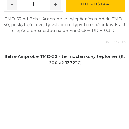
DO KOŠÍKA
TMD-53 od Beha-Amprobe je vylepšením modelu TMD-
50, poskytujúc dvojitý vstup pre typy termočlánkov K a J
s lepšou presnosťou na úrovni 0.05% RD + 0.3°C.
Kód:
3730085
Beha-Amprobe TMD-50 - termočlánkový teplomer (K,
-200 až 1372°C)