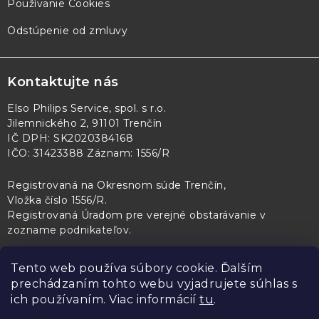
Používanie Cookies
Odstúpenie od zmluvy
Kontaktujte nás
Elso Philips Service, spol. s r.o.
Jilemnického 2, 91101 Trenčín
IČ DPH: SK2020384168
IČO: 31423388 Záznam: 1556/R
Registrovaná na Okresnom súde Trenčín,
Vložka číslo 1556/R
.
Registrovaná Úradom pre verejné obstarávanie v
zozname podnikateľov
.
Tento web používa súbory cookie. Ďalším
prechádzaním tohto webu vyjadrujete súhlas s
PL Servis
Kontroltech
Technický skúšobný ústav Piešťany
ich používaním. Viac informácií
tu
.