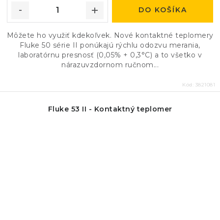
DO KOŠÍKA
Môžete ho využiť kdekoľvek. Nové kontaktné teplomery
Fluke 50 série II ponúkajú rýchlu odozvu merania,
laboratórnu presnosť (0,05% + 0,3°C) a to všetko v
nárazuvzdornom ručnom...
Kód:
3821081
Fluke 53 II - Kontaktný teplomer