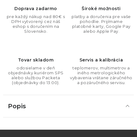
Doprava zadarmo
Široké možnosti
pre každý nákup nad 80€ s
platby a doručenia pre vaše
DPH vytvorený cez náš
pohodlie. Prijímame
eshop s doručením na
platobné karty, Google Pay
Slovensko.
alebo Apple Pay.
Tovar skladom
Servis a kalibrácia
odosielame v deň
teplomerov, multimetrov a
objednávky kuriérom SPS
iného metrologického
alebo službou Packeta
vybavenia vrátane záručného
(objednávky do 13:00).
a pozáručného servisu.
Popis