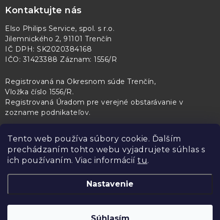
Kontaktujte nás
Elso Philips Service, spol. s r.o.
Jilemnického 2, 91101 Trenčín
IČ DPH: SK2020384168
IČO: 31423388 Záznam: 1556/R
Registrovaná na Okresnom súde Trenčín,
Vložka číslo 1556/R
.
Registrovaná Úradom pre verejné obstarávanie v
zozname podnikateľov
.
Tento web používa súbory cookie. Ďalším
prechádzaním tohto webu vyjadrujete súhlas s
PL Servis
Kontroltech
Technický skúšobný ústav Piešťany
ich používaním. Viac informácií
tu
.
Nastavenie
Copyright 2026
Elso Philips Service
. Všetky práva vyhradené.
Upraviť
Súhlasím
nastavenie cookies