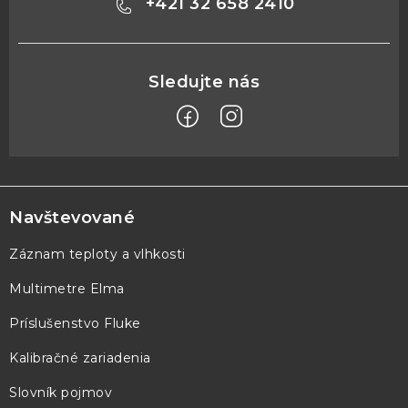
+421 32 658 2410
Z
á
p
Navštevované
ä
Záznam teploty a vlhkosti
t
Multimetre Elma
i
e
Príslušenstvo Fluke
Kalibračné zariadenia
Slovník pojmov