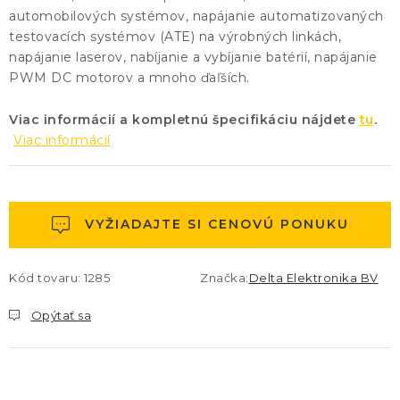
automobilových systémov, napájanie automatizovaných
testovacích systémov (ATE) na výrobných linkách,
napájanie laserov, nabíjanie a vybíjanie batérií, napájanie
PWM DC motorov a mnoho ďaľších.
Viac informácií a kompletnú špecifikáciu nájdete
tu
.
Viac informácií
VYŽIADAJTE SI CENOVÚ PONUKU
Kód tovaru:
1285
Značka:
Delta Elektronika BV
Opýtať sa