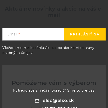
Aktuálne novinky a akcie na váš e-
mail
Email
PRIHLÁSIŤ SA
Vložením e-mailu súhlasíte s
podmienkami ochrany
osobných údajov
Pomôžeme vám s výberom
Potrebujete s niečím poradiť? Sme tu pre vás!
elso
@
elso.sk