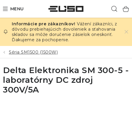
Prejsť
Hľad
na
obsah
Vážení zákazníci, z
ELEKTRINA
dôvodu prebiehajúcich dovoleniek a sťahovania
skladov sa môže doručenie zásielok oneskoriť.
Ďakujeme za pochopenie.
TEPLOTA A VLHKOSŤ
Séria SM1500 (1500W)
TLAK A ÚNIKY
Delta Elektronika SM 300-5 -
ZÁZNAMNÍKY
laboratórny DC zdroj
KALIBRÁCIA
300V/5A
TLAČ DPS
OSTATNÉ