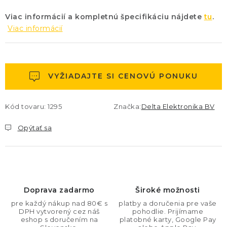
Viac informácií a kompletnú špecifikáciu nájdete
tu
.
Viac informácií
VYŽIADAJTE SI CENOVÚ PONUKU
Kód tovaru:
1295
Značka:
Delta Elektronika BV
Opýtať sa
Doprava zadarmo
Široké možnosti
pre každý nákup nad 80€ s
platby a doručenia pre vaše
DPH vytvorený cez náš
pohodlie. Prijímame
eshop s doručením na
platobné karty, Google Pay