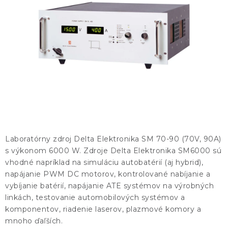
KONTAKTY
BLOG
ZNAČKY
Obchodné podmienky
GDPR
Slovník pojmov
Laboratórny zdroj Delta Elektronika SM 70-90 (70V, 90A)
s výkonom 6000 W. Zdroje Delta Elektronika SM6000 sú
vhodné napríklad na simuláciu autobatérií (aj hybrid),
napájanie PWM DC motorov, kontrolované nabíjanie a
vybíjanie batérií, napájanie ATE systémov na výrobných
linkách, testovanie automobilových systémov a
komponentov, riadenie laserov, plazmové komory a
mnoho ďaľších.