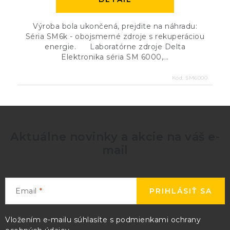
Výroba bola ukončená, prejdite na náhradu:
Séria SM6k - obojsmerné zdroje s rekuperáciou
energie. Laboratórne zdroje Delta
Elektronika séria SM 6000,...
Kód:
SM6000
Aktuálne novinky a akcie na váš e-
mail
Email
PRIHLÁSIŤ SA
Vložením e-mailu súhlasíte s
podmienkami ochrany