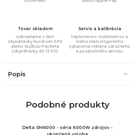
Slovensko.
alebo Apple Pay.
Tovar skladom
Servis a kalibrácia
odosielame v deň
teplomerov, multimetrov a
objednávky kuriérom SPS
iného metrologického
alebo službou Packeta
vybavenia vrátane záručného
(objednávky do 13:00).
a pozáručného servisu.
Popis
Podobné produkty
Delta SM6000 - séria 6000W zdrojov -
ukončená výroba