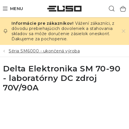
Prejsť
Hľad
na
obsah
Vážení zákazníci, z
ELEKTRINA
dôvodu prebiehajúcich dovoleniek a sťahovania
skladov sa môže doručenie zásielok oneskoriť.
Ďakujeme za pochopenie.
TEPLOTA A VLHKOSŤ
Séria SM6000 - ukončená výroba
TLAK A ÚNIKY
Delta Elektronika SM 70-90
ZÁZNAMNÍKY
- laboratórny DC zdroj
KALIBRÁCIA
70V/90A
TLAČ DPS
OSTATNÉ