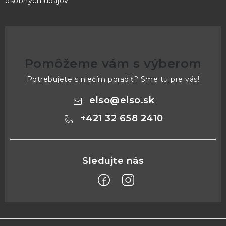
osobných údajov
Pomôžeme vám s výberom
Potrebujete s niečím poradiť? Sme tu pre vás!
elso
@
elso.sk
+421 32 658 2410
Z
á