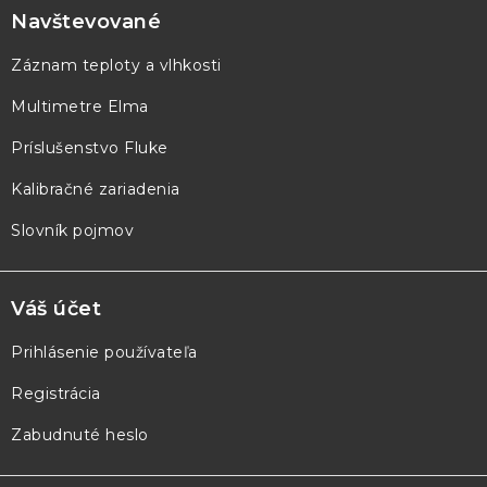
p
Navštevované
ä
Záznam teploty a vlhkosti
t
Multimetre Elma
i
e
Príslušenstvo Fluke
Kalibračné zariadenia
Slovník pojmov
Váš účet
Prihlásenie používateľa
Registrácia
Zabudnuté heslo