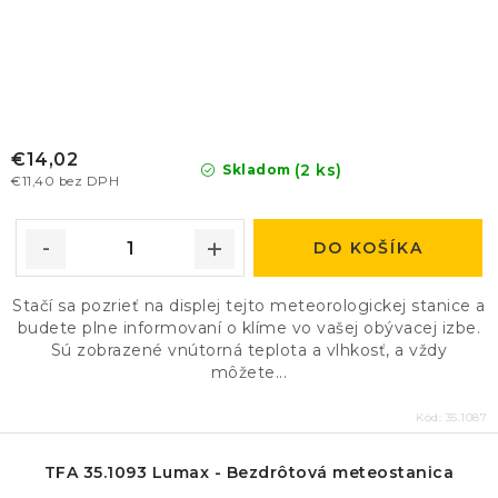
€14,02
(2 ks)
Skladom
€11,40 bez DPH
DO KOŠÍKA
Stačí sa pozrieť na displej tejto meteorologickej stanice a
budete plne informovaní o klíme vo vašej obývacej izbe.
Sú zobrazené vnútorná teplota a vlhkosť, a vždy
môžete...
Kód:
35.1087
TFA 35.1093 Lumax - Bezdrôtová meteostanica