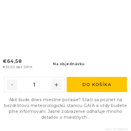
€64,58
Na objednávku
€52,50 bez DPH
DO KOŠÍKA
Aké bude dnes miestne počasie? Stačí sa pozrieť na
bezdrôtovú meteorologickú stanicu GAIA a vždy budete
plne informovaní. Jasné zobrazenie odhaľuje mnoho
detailov o miestnych...
Kód:
35.1083.54