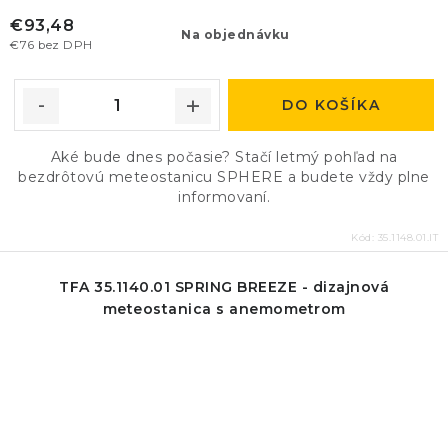
€93,48
Na objednávku
€76 bez DPH
DO KOŠÍKA
Aké bude dnes počasie? Stačí letmý pohľad na
bezdrôtovú meteostanicu SPHERE a budete vždy plne
informovaní.
Kód:
35.1148.01.IT
TFA 35.1140.01 SPRING BREEZE - dizajnová
meteostanica s anemometrom