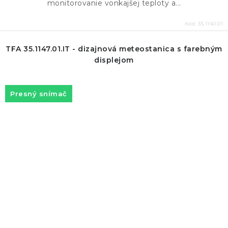
monitorovanie vonkajšej teploty a...
Kód:
35.1140.01
TFA 35.1147.01.IT - dizajnová meteostanica s farebným
displejom
Presný snímač