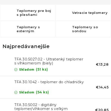
Teplomery pre boj
Vetracie teplomery
s plesňami
Teplomery s
Teplomery so
externým
sondou
vysielačom
Najpredávanejšie
TFA 30.5027.02 - Ultratenký teplomer
s vlhkomerom (biely)
€13,28
(51 ks)
Skladom
TFA 30.1042 - teplomer do chladničky
€14,45
(54 ks)
Skladom
TFA 30.5002 - digitálny
teplomer/vlhkomer s veľkým
€20,85