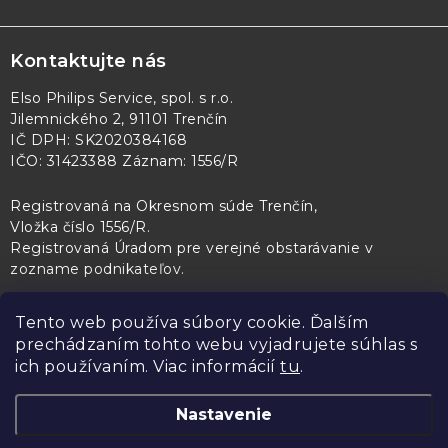
Kontaktujte nás
Elso Philips Service, spol. s r.o.
Jilemnického 2, 91101 Trenčín
IČ DPH: SK2020384168
IČO: 31423388 Záznam: 1556/R
Registrovaná na Okresnom súde Trenčín,
Vložka číslo 1556/R
.
Registrovaná Úradom pre verejné obstarávanie v
zozname podnikateľov
.
Tento web používa súbory cookie. Ďalším
prechádzaním tohto webu vyjadrujete súhlas s
PL Servis
Kontroltech
Technický skúšobný ústav Piešťany
ich používaním. Viac informácií
tu
.
Nastavenie