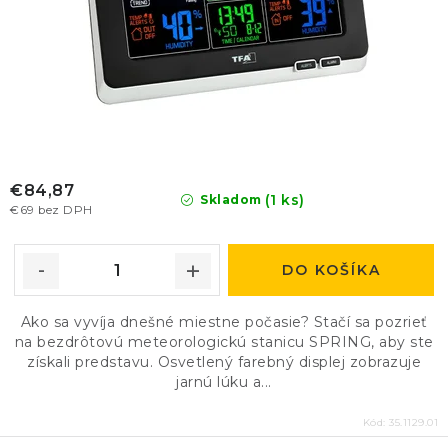
€84,87
(1 ks)
Skladom
€69 bez DPH
DO KOŠÍKA
Ako sa vyvíja dnešné miestne počasie? Stačí sa pozrieť
na bezdrôtovú meteorologickú stanicu SPRING, aby ste
získali predstavu. Osvetlený farebný displej zobrazuje
jarnú lúku a...
Kód:
35.1129.01