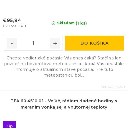
€95,94
(1 ks)
Skladom
€78 bez DPH
DO KOŠÍKA
Chcete vedieť aké počasie Vás dnes čaká? Stačí sa len
pozrieť na bezdrôtovú meteostanicu, ktorá Vás neustále
informuje o aktuálnom stave počasia. Pre túto
meteostanicu bol...
Kód:
35.1147.01.IT
TFA 60.4510.01 - Veľké, rádiom riadené hodiny s
meraním vonkajšej a vnútornej teploty
Tip