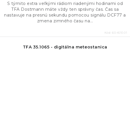
S týmito extra veľkými rádiom riadenými hodinami od
TFA Dostmann máte vždy ten správny čas. Čas sa
nastavuje na presnú sekundu pomocou signálu DCF77 a
zmena zimného času na...
Kód:
60.4510.01
TFA 35.1065 - digitálna meteostanica