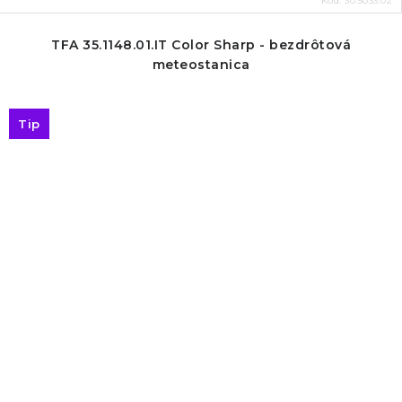
Kód:
30.5033.02
TFA 35.1148.01.IT Color Sharp - bezdrôtová
meteostanica
Tip