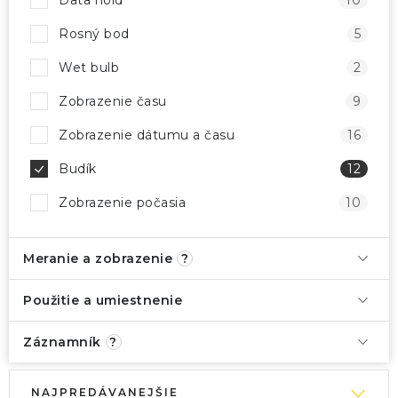
Data hold
10
Rosný bod
5
Wet bulb
2
Zobrazenie času
9
Zobrazenie dátumu a času
16
Budík
12
Zobrazenie počasia
10
Meranie a zobrazenie
?
Použitie a umiestnenie
Záznamník
?
V
R
NAJPREDÁVANEJŠIE