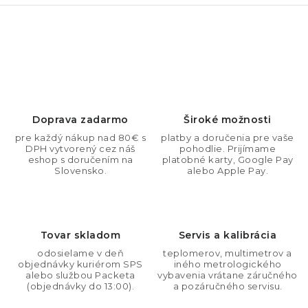
O
v
l
á
d
Doprava zadarmo
Široké možnosti
a
pre každý nákup nad 80€ s
platby a doručenia pre vaše
DPH vytvorený cez náš
pohodlie. Prijímame
c
eshop s doručením na
platobné karty, Google Pay
i
Slovensko.
alebo Apple Pay.
e
p
r
Tovar skladom
Servis a kalibrácia
v
odosielame v deň
teplomerov, multimetrov a
k
objednávky kuriérom SPS
iného metrologického
y
alebo službou Packeta
vybavenia vrátane záručného
(objednávky do 13:00).
a pozáručného servisu.
v