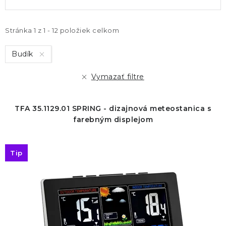
ý
a
p
d
i
e
Stránka
1
z
1
-
12
položiek celkom
s
n
Budík
p
i
r
e
Vymazať filtre
o
p
d
r
TFA 35.1129.01 SPRING - dizajnová meteostanica s
u
o
farebným displejom
k
d
t
u
Tip
o
k
v
t
o
v