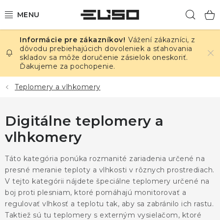
Prejsť
Hľad
na
obsah
Vážení zákazníci, z
ELEKTRINA
dôvodu prebiehajúcich dovoleniek a sťahovania
skladov sa môže doručenie zásielok oneskoriť.
Ďakujeme za pochopenie.
TEPLOTA A VLHKOSŤ
Teplomery a vlhkomery
TLAK A ÚNIKY
Digitálne teplomery a
ZÁZNAMNÍKY
vlhkomery
KALIBRÁCIA
Táto kategória ponúka rozmanité zariadenia určené na
TLAČ DPS
presné meranie teploty a vlhkosti v rôznych prostrediach.
V tejto kategórii nájdete špeciálne teplomery určené na
boj proti plesniam, ktoré pomáhajú monitorovať a
OSTATNÉ
regulovať vlhkosť a teplotu tak, aby sa zabránilo ich rastu.
Taktiež sú tu teplomery s externým vysielačom, ktoré