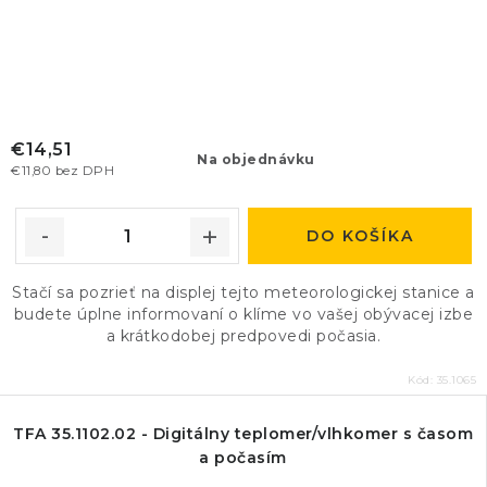
€14,51
Na objednávku
€11,80 bez DPH
DO KOŠÍKA
Stačí sa pozrieť na displej tejto meteorologickej stanice a
budete úplne informovaní o klíme vo vašej obývacej izbe
a krátkodobej predpovedi počasia.
Kód:
35.1065
TFA 35.1102.02 - Digitálny teplomer/vlhkomer s časom
a počasím