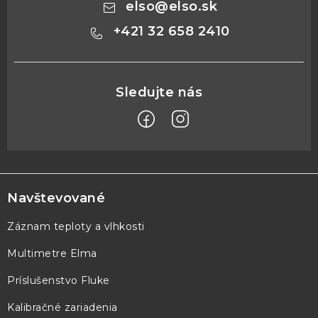
elso
@
elso.sk
+421 32 658 2410
Z
á
p
Navštevované
ä
Záznam teploty a vlhkosti
t
Multimetre Elma
i
e
Príslušenstvo Fluke
Kalibračné zariadenia