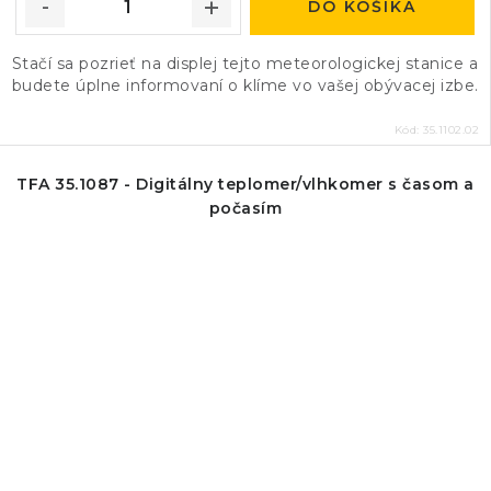
DO KOŠÍKA
Stačí sa pozrieť na displej tejto meteorologickej stanice a
budete úplne informovaní o klíme vo vašej obývacej izbe.
Kód:
35.1102.02
TFA 35.1087 - Digitálny teplomer/vlhkomer s časom a
počasím