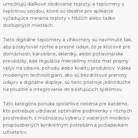
KONTAKTY
umožňujú diaľkové sledovanie teploty, a teplomery s
teplotnou sondou, ktoré sú ideálne pre aplikácie
BLOG
vyžadujúce merania teploty v hlbších alebo ťažko
dostupných miestach.
ZNAČKY
Tieto digitálne teplomery a vlhkomery sú navrhnuté tak,
aby poskytovali rýchle a presné údaje, čo je kľúčové pre
Obchodné podmienky
GDPR
Slovník pojmov
domácnosti, kancelárie, skleníky, alebo potravinárske
prevádzky, kde regulácia mikroklímy môže mať priamy
vplyv na zdravie, pohodu alebo kvalitu produktov. Vďaka
moderným technológiám, ako sú bezdrôtové prenosy
údajov a digitálne displeje, sú tieto prístroje jednoduché
na použitie a integrovanie do existujúcich systémov.
Táto kategória ponúka spoľahlivé riešenia pre každého,
kto potrebuje udržiavať optimálne podmienky v rôznych
prostrediach, s možnosťou výberu z viacerých modelov
prispôsobených konkrétnym potrebám a požiadavkám
užívateľov.