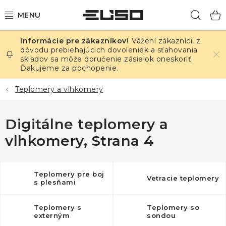
Prejsť
Hľad
na
obsah
Vážení zákazníci, z
ELEKTRINA
dôvodu prebiehajúcich dovoleniek a sťahovania
skladov sa môže doručenie zásielok oneskoriť.
Ďakujeme za pochopenie.
TEPLOTA A VLHKOSŤ
Teplomery a vlhkomery
TLAK A ÚNIKY
Digitálne teplomery a
ZÁZNAMNÍKY
vlhkomery
, Strana 4
KALIBRÁCIA
TLAČ DPS
Teplomery pre boj
Vetracie teplomery
s plesňami
OSTATNÉ
Teplomery s
Teplomery so
externým
sondou
vysielačom