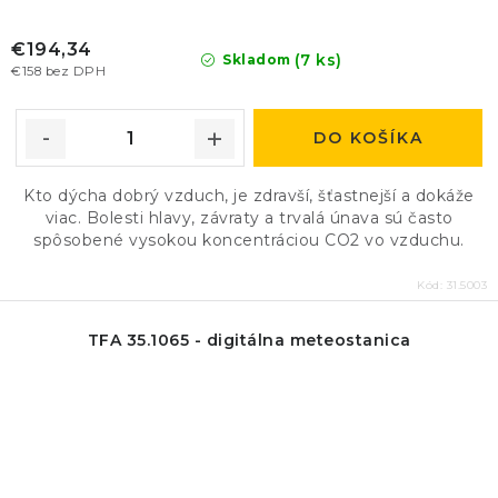
€194,34
(7 ks)
Skladom
€158 bez DPH
DO KOŠÍKA
Kto dýcha dobrý vzduch, je zdravší, šťastnejší a dokáže
viac. Bolesti hlavy, závraty a trvalá únava sú často
spôsobené vysokou koncentráciou CO2 vo vzduchu.
Kód:
31.5003
TFA 35.1065 - digitálna meteostanica