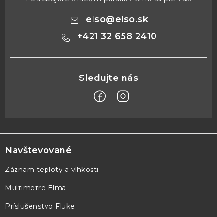
elso
@
elso.sk
+421 32 658 2410
Z
á
p
Navštevované
ä
Záznam teploty a vlhkosti
t
Multimetre Elma
i
e
Príslušenstvo Fluke