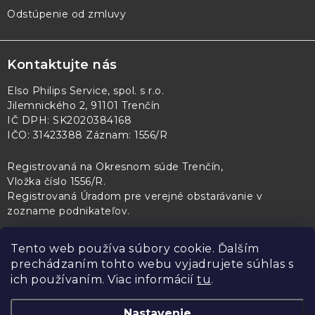
Odstúpenie od zmluvy
Kontaktujte nás
Elso Philips Service, spol. s r.o.
Jilemnického 2, 91101 Trenčín
IČ DPH: SK2020384168
IČO: 31423388 Záznam: 1556/R
Registrovaná na Okresnom súde Trenčín,
Vložka číslo 1556/R
.
Registrovaná Úradom pre verejné obstarávanie v
zozname podnikateľov
.
Tento web používa súbory cookie. Ďalším
prechádzaním tohto webu vyjadrujete súhlas s
PL Servis
Kontroltech
Technický skúšobný ústav Piešťany
ich používaním. Viac informácií
tu
.
Nastavenie