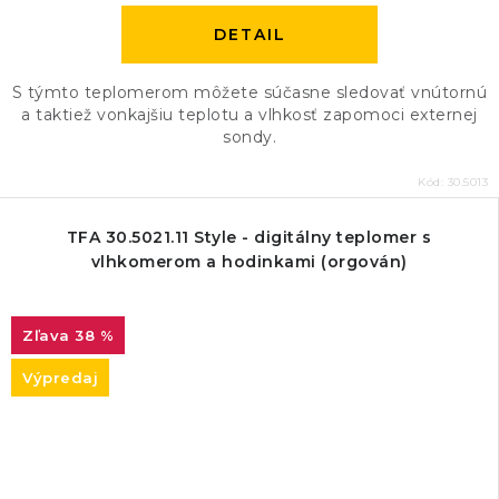
DETAIL
S týmto teplomerom môžete súčasne sledovať vnútornú
a taktiež vonkajšiu teplotu a vlhkosť zapomoci externej
sondy.
Kód:
30.5013
TFA 30.5021.11 Style - digitálny teplomer s
vlhkomerom a hodinkami (orgován)
38 %
Výpredaj