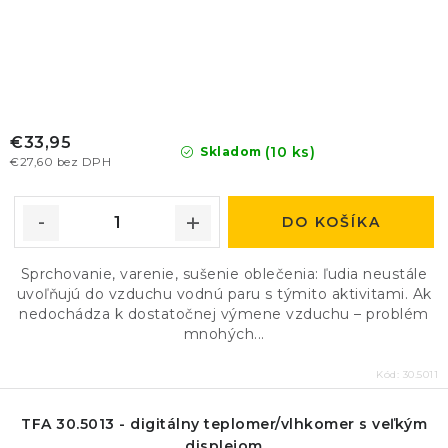
€33,95
(10 ks)
Skladom
€27,60 bez DPH
DO KOŠÍKA
Sprchovanie, varenie, sušenie oblečenia: ľudia neustále
uvoľňujú do vzduchu vodnú paru s týmito aktivitami. Ak
nedochádza k dostatočnej výmene vzduchu – problém
mnohých...
Kód:
30.5011
TFA 30.5013 - digitálny teplomer/vlhkomer s veľkým
displejom