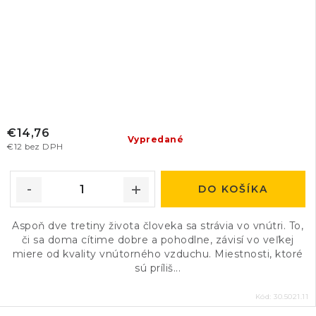
€14,76
Vypredané
€12 bez DPH
DO KOŠÍKA
Aspoň dve tretiny života človeka sa strávia vo vnútri. To,
či sa doma cítime dobre a pohodlne, závisí vo veľkej
miere od kvality vnútorného vzduchu. Miestnosti, ktoré
sú príliš...
Kód:
30.5021.11