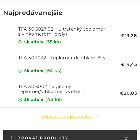
KONTAKTY
Najpredávanejšie
BLOG
TFA 30.5027.02 - Ultratenký teplomer
ZNAČKY
s vlhkomerom (biely)
€13,28
(55 ks)
Skladom
Obchodné podmienky
GDPR
Slovník pojmov
TFA 30.1042 - teplomer do chladničky
€14,45
(54 ks)
Skladom
TFA 30.5002 - digitálny
teplomer/vlhkomer s veľkým
€20,85
displejom
(43 ks)
Skladom
Zobraziť viac produktov
FILTROVAŤ PRODUKTY