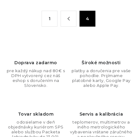
O
S
1
4
t
v
r
l
á
á
n
d
k
a
o
c
Doprava zadarmo
Široké možnosti
v
i
pre každý nákup nad 80€ s
platby a doručenia pre vaše
a
DPH vytvorený cez náš
pohodlie. Prijímame
e
n
eshop s doručením na
platobné karty, Google Pay
p
Slovensko.
alebo Apple Pay.
i
r
e
v
k
Tovar skladom
Servis a kalibrácia
y
odosielame v deň
teplomerov, multimetrov a
v
objednávky kuriérom SPS
iného metrologického
ý
alebo službou Packeta
vybavenia vrátane záručného
(objednávky do 13:00).
a pozáručného servisu.