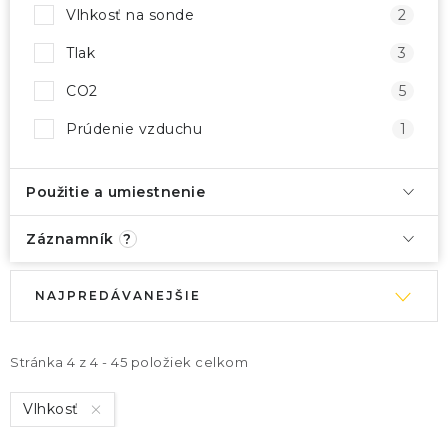
Vlhkosť na sonde
2
Tlak
3
CO2
5
Prúdenie vzduchu
1
Použitie a umiestnenie
Záznamník
?
V
R
NAJPREDÁVANEJŠIE
ý
a
p
d
i
e
Stránka
4
z
4
-
45
položiek celkom
s
n
Vlhkosť
p
i