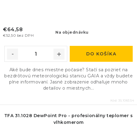
€64,58
Na objednávku
€52,50 bez DPH
DO KOŠÍKA
Aké bude dnes miestne počasie? Stačí sa pozrieť na
bezdrôtovú meteorologickú stanicu GAIA a vždy budete
plne informovaní. Jasné zobrazenie odhaľuje mnoho
detailov o miestnych...
Kód:
35.1083.54
TFA 31.1028 DewPoint Pro - profesionálny teplomer s
vlhkomerom