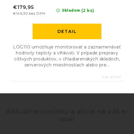
€179,95
(2 ks)
Skladom
€146,30 bez DPH
DETAIL
LOG110 umožňuje monitorovať a zaznamenávať
hodnoty teploty a vlhkosti. V prípade prepravy
citlivých produktov, v chladiarenských skladoch,
serverových miestnostiach alebo pre...
Kód:
31.1040
Aktuálne novinky a akcie na váš e-
mail