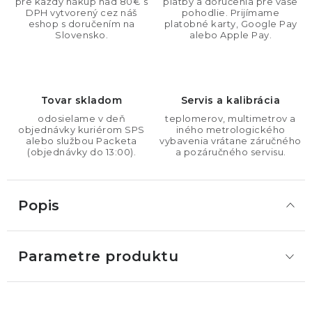
pre každý nákup nad 80€ s
platby a doručenia pre vaše
DPH vytvorený cez náš
pohodlie. Prijímame
eshop s doručením na
platobné karty, Google Pay
Slovensko.
alebo Apple Pay.
Tovar skladom
Servis a kalibrácia
odosielame v deň
teplomerov, multimetrov a
objednávky kuriérom SPS
iného metrologického
alebo službou Packeta
vybavenia vrátane záručného
(objednávky do 13:00).
a pozáručného servisu.
Popis
Parametre produktu