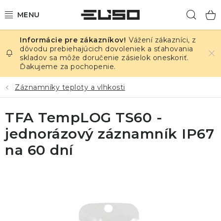
Prejsť
Hľad
na
obsah
Vážení zákazníci, z
ELEKTRINA
dôvodu prebiehajúcich dovoleniek a sťahovania
skladov sa môže doručenie zásielok oneskoriť.
Ďakujeme za pochopenie.
TEPLOTA A VLHKOSŤ
Záznamníky teploty a vlhkosti
TLAK A ÚNIKY
TFA TempLOG TS60 -
ZÁZNAMNÍKY
jednorázový záznamník IP67
KALIBRÁCIA
na 60 dní
TLAČ DPS
OSTATNÉ