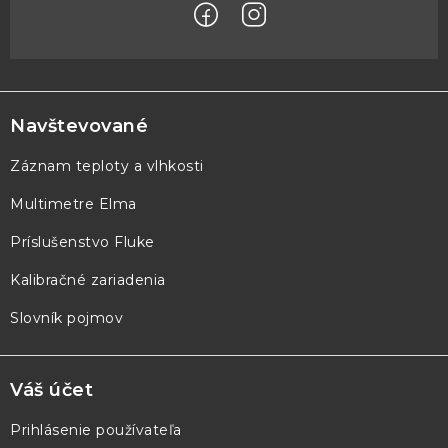
Z
á
p
Navštevované
ä
Záznam teploty a vlhkosti
t
Multimetre Elma
i
e
Príslušenstvo Fluke
Kalibračné zariadenia
Slovník pojmov
Váš účet
Prihlásenie používateľa