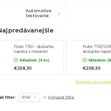
Automotive
testovanie
Najpredávanejšie
Fluke T150 - skúšačka
Fluke T150/VDE
napätia s meraním
skúšačka napät
odporu
meraním odpo
Skladom
(6 ks)
Skladom
(
(verzia VDE)
€258,30
€258,30
Zobraziť viac prod
áš filter:
IP40
Vymazať filtre