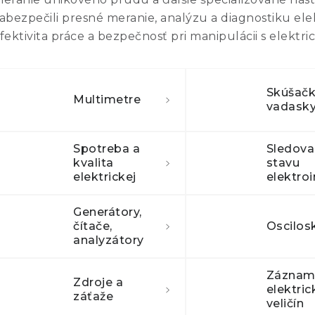
abezpečili presné meranie, analýzu a diagnostiku ele
fektivita práce a bezpečnosť pri manipulácii s elektri
Skúšačk
Multimetre
vadask
Spotreba a
Sledova
kvalita
stavu
elektrickej
siete
Generátory,
čítače,
Oscilos
analyzátory
Záznam
Zdroje a
elektric
záťaže
veličín