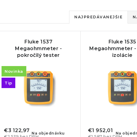
R
NAJPREDÁVANEJŠIE
N
a
V
d
Fluke 1537
Fluke 1535
ý
e
Megaohmmeter -
Megaohmmeter - 
pokročilý tester
izolácie
p
n
izolačného stavu
i
Novinka
s
e
Tip
p
p
r
r
o
o
d
d
€3 122,97
€1 952,01
Na objednávku
Na objed
€2 539 bez DPH
€1 587 bez DPH