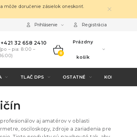
sa môže doručenie zásielok oneskoriť.
Prihlásenie
Registrácia
Prázdny
+421 32 658 2410
(po – pia: 8:00 –
16:00)
NÁKUPNÝ
košík
KOŠÍK
A
TLAČ DPS
OSTATNÉ
KONTAKTY
ičín
profesionálov aj amatérov v oblasti
etre, osciloskopy, zdroje a zariadenia pre
roje. Tieto produkty sú navrhnuté tak, aby