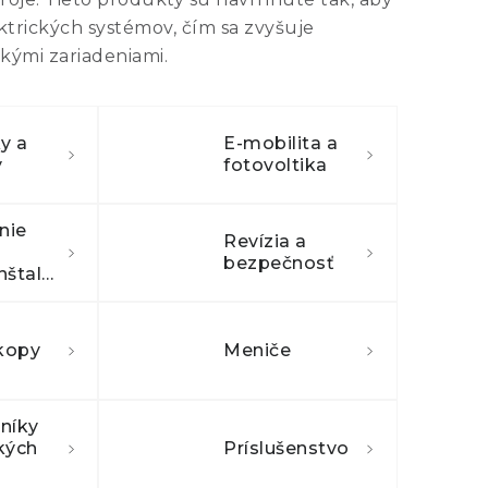
ktrických systémov, čím sa zvyšuje
ckými zariadeniami.
y a
E-mobilita a
y
fotovoltika
nie
Revízia a
bezpečnosť
elektroinštalácie
kopy
Meniče
níky
kých
Príslušenstvo