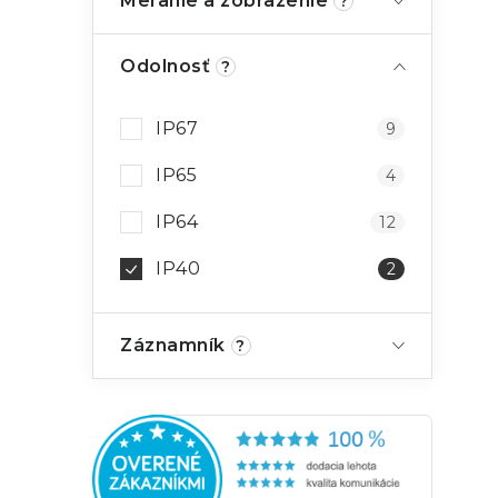
Meranie a zobrazenie
?
Odolnosť
?
IP67
9
IP65
4
IP64
12
IP40
2
Záznamník
?