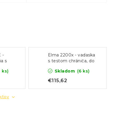
 -
Elma 2200x - vadaska
ia s
s testom chrániča, do
ru
1500 V DC
8 ks)
Skladom
(6 ks)
€115,62
uktov