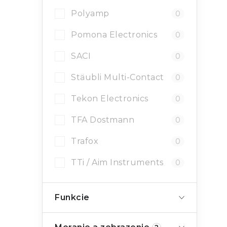
i
Polyamp
0
Pomona Electronics
0
SACI
0
Stäubli Multi-Contact
0
Tekon Electronics
0
TFA Dostmann
0
Trafox
0
TTi / Aim Instruments
0
Funkcie