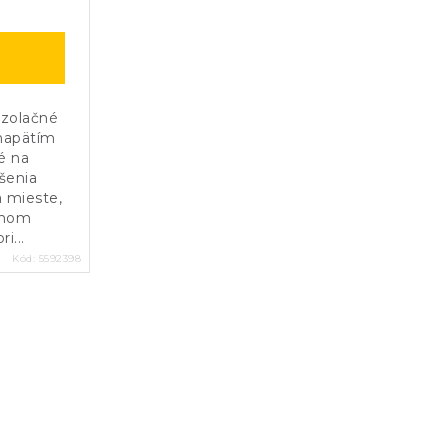
izolačné
 napätím
é na
šenia
 mieste,
lnom
i...
Kód:
5592398