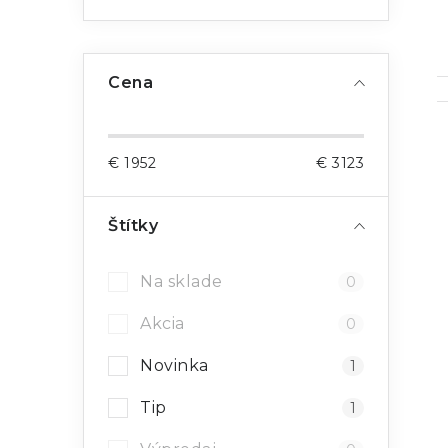
Cena
€
1952
€
3123
i
Štítky
Na sklade
0
Akcia
0
Novinka
1
Tip
1