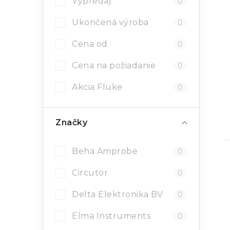
Výpredaj
0
Ukončená výroba
0
Cena od
0
Cena na požiadanie
0
Akcia Fluke
0
Značky
Beha Amprobe
0
Circutor
0
Delta Elektronika BV
0
l
Elma Instruments
0