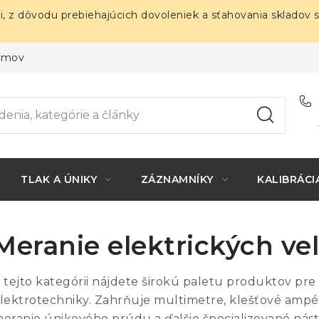
i, z dôvodu prebiehajúcich dovoleniek a sťahovania skladov 
ojmov
TLAK A ÚNIKY
ZÁZNAMNÍKY
KALIBRÁCI
Meranie elektrických vel
 tejto kategórii nájdete širokú paletu produktov pre 
lektrotechniky. Zahrňuje multimetre, klešťové ampérm
eranie únikového prúdu a ďalšie špecializované nást