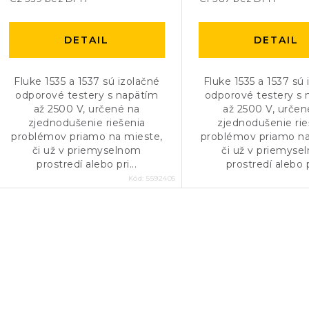
u
u
k
k
DETAIL
DETAIL
t
t
o
Fluke 1535 a 1537 sú izolačné
Fluke 1535 a 1537 sú 
o
odporové testery s napätím
odporové testery s
v
až 2500 V, určené na
až 2500 V, určen
v
zjednodušenie riešenia
zjednodušenie rie
problémov priamo na mieste,
problémov priamo na
či už v priemyselnom
či už v priemyse
prostredí alebo pri...
prostredí alebo pr
Kód:
5592405
O
v