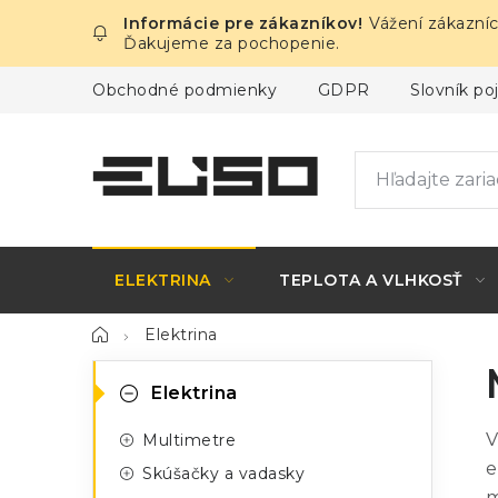
Prejsť
Vážení zákazníc
na
Ďakujeme za pochopenie.
obsah
Obchodné podmienky
GDPR
Slovník p
ELEKTRINA
TEPLOTA A VLHKOSŤ
Domov
Elektrina
B
K
Preskočiť
Elektrina
kategórie
a
o
V
Multimetre
t
č
e
Skúšačky a vadasky
e
m