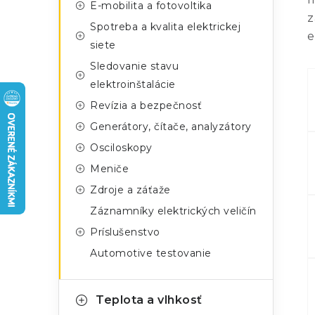
n
E-mobilita a fotovoltika
g
z
ý
Spotreba a kvalita elektrickej
ó
e
siete
p
r
Sledovanie stavu
a
i
elektroinštalácie
e
n
Revízia a bezpečnosť
Generátory, čítače, analyzátory
e
Osciloskopy
l
Meniče
Zdroje a záťaže
Záznamníky elektrických veličín
Príslušenstvo
Automotive testovanie
Teplota a vlhkosť