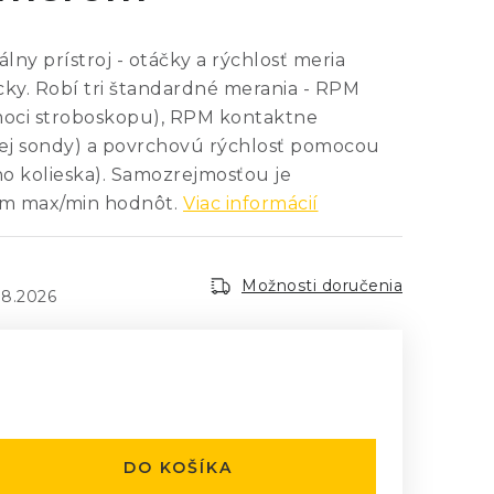
ny prístroj - otáčky a rýchlosť meria
cky. Robí tri štandardné merania - RPM
oci stroboskopu), RPM kontaktne
ej sondy) a povrchovú rýchlosť pomocou
o kolieska). Samozrejmosťou je
m max/min hodnôt.
Viac informácií
Možnosti doručenia
.8.2026
:
DO KOŠÍKA