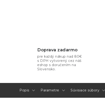
Doprava zadarmo
pre každý nákup nad 80€
s DPH vytvorený cez náš
eshop s doručením na
Slovensko.
Popis
Parametre
Súvisiace súbory