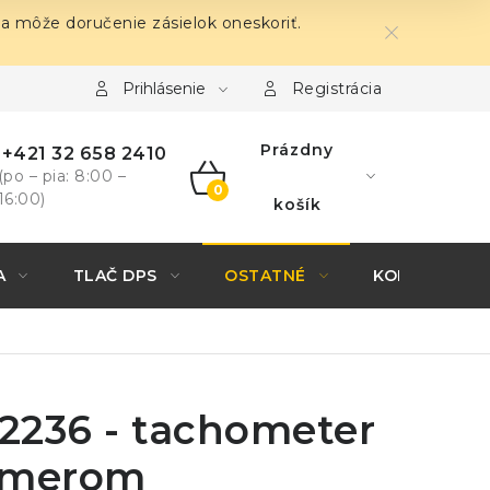
sa môže doručenie zásielok oneskoriť.
Prihlásenie
Registrácia
Prázdny
+421 32 658 2410
(po – pia: 8:00 –
16:00)
NÁKUPNÝ
košík
KOŠÍK
A
TLAČ DPS
OSTATNÉ
KONTAKTY
2236 - tachometer
omerom