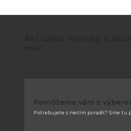
Aktuálne novinky a akcie
mail
Pomôžeme vám s výber
Potrebujete s niečím poradiť? Sme tu p