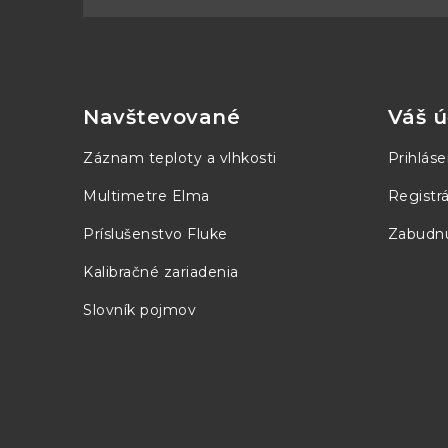
Z
á
p
Navštevované
Váš ú
ä
Záznam teploty a vlhkosti
Prihláse
t
Multimetre Elma
Registrá
i
Príslušenstvo Fluke
Zabudnu
e
Kalibračné zariadenia
Slovník pojmov