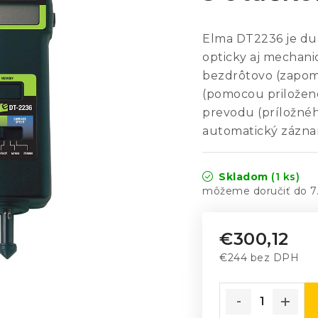
Elma DT2236 je duál
opticky aj mechani
bezdrôtovo (zapom
(pomocou priložen
prevodu (príložnéh
automatický zázna
Skladom
(1 ks)
7
€300,12
€244 bez DPH
Jednotková cena