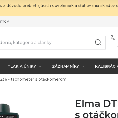
i, z dôvodu prebiehajúcich dovoleniek a sťahovania skladov 
ojmov
TLAK A ÚNIKY
ZÁZNAMNÍKY
KALIBRÁCI
236 - tachometer s otáčkomerom
Elma DT
s otáčk