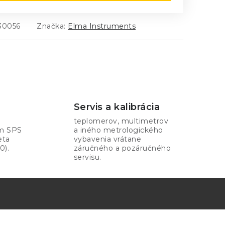
30056
Značka:
Elma Instruments
Servis a kalibrácia
teplomerov, multimetrov
om SPS
a iného metrologického
eta
vybavenia vrátane
0).
záručného a pozáručného
servisu.