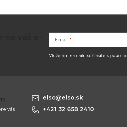
 na váš e-
Email
Vložením e-mailu súhlasíte s
podmien
elso
@
elso.sk
om
+421 32 658 2410
re vás!