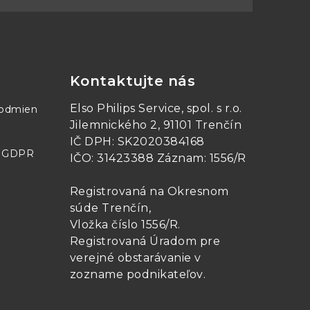
Kontaktujte nás
Elso Philips Service, spol. s r.o.
podmien
Jilemnického 2, 91101 Trenčín
IČ DPH: SK2020384168
- GDPR
IČO: 31423388 Záznam: 1556/R
Registrovaná na Okresnom
súde Trenčín,
Vložka číslo 1556/R
.
Registrovaná Úradom pre
verejné obstarávanie v
zozname podnikateľov
.