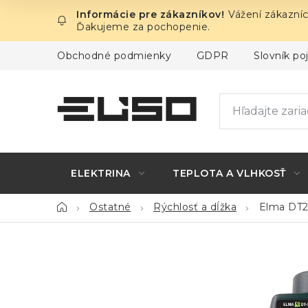
Prejsť
Vážení zákazníc
na
Ďakujeme za pochopenie.
obsah
Obchodné podmienky
GDPR
Slovník p
ELEKTRINA
TEPLOTA A VLHKOSŤ
Domov
Ostatné
Rýchlosť a dĺžka
Elma DT2