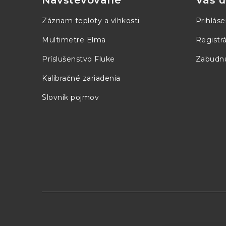
Navštevované
Váš ú
ä
Záznam teploty a vlhkosti
Prihláse
t
Multimetre Elma
Registrá
i
Príslušenstvo Fluke
Zabudnu
e
Kalibračné zariadenia
Slovník pojmov