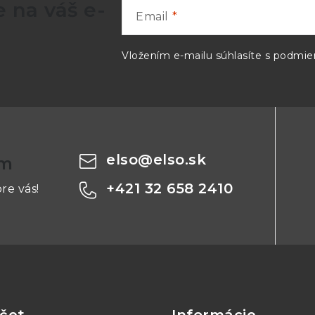
 na váš e-
Email
Vložením e-mailu súhlasíte s
podmien
elso
@
elso.sk
om
+421 32 658 2410
re vás!