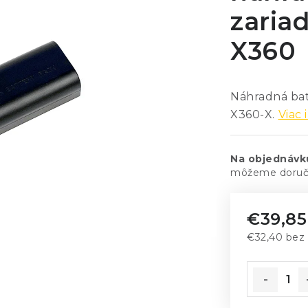
zaria
X360
Náhradná bat
X360-X.
Viac 
Na objednávk
€39,85
€32,40 be
Jednotkov