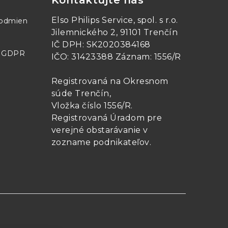
Kontaktujte nás
Elso Philips Service, spol. s r.o.
podmien
Jilemnického 2, 91101 Trenčín
IČ DPH: SK2020384168
- GDPR
IČO: 31423388 Záznam: 1556/R
Registrovaná na Okresnom
súde Trenčín,
Vložka číslo 1556/R
.
Registrovaná Úradom pre
verejné obstarávanie v
zozname podnikateľov
.