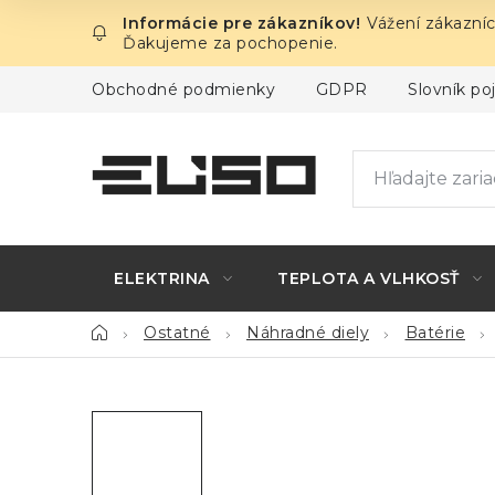
Prejsť
Vážení zákazníc
na
Ďakujeme za pochopenie.
obsah
Obchodné podmienky
GDPR
Slovník p
ELEKTRINA
TEPLOTA A VLHKOSŤ
Domov
Ostatné
Náhradné diely
Batérie