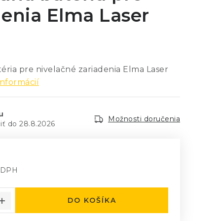
denia Elma Laser
éria pre nivelačné zariadenia Elma Laser
informácií
u
Možnosti doručenia
28.8.2026
z DPH
á cena:
DO KOŠÍKA