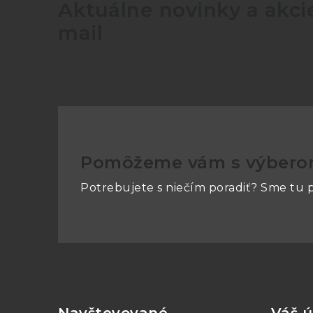
Aktuálne novinky a akcie
mail
Pomôžeme vám s výber
Potrebujete s niečím poradiť? Sme tu p
Z
á
p