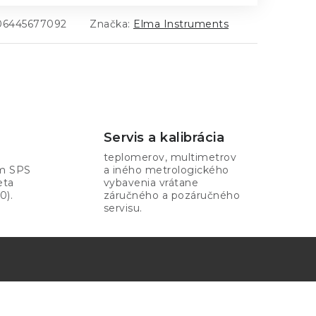
06445677092
Značka:
Elma Instruments
Servis a kalibrácia
teplomerov, multimetrov
om SPS
a iného metrologického
eta
vybavenia vrátane
0).
záručného a pozáručného
servisu.