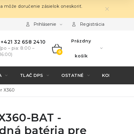
sa môže doručenie zásielok oneskoriť.
Prihlásenie
Registrácia
Prázdny
+421 32 658 2410
(po – pia: 8:00 –
16:00)
NÁKUPNÝ
košík
KOŠÍK
A
TLAČ DPS
OSTATNÉ
KONTAKTY
er X360
X360-BAT -
dná batéria pre