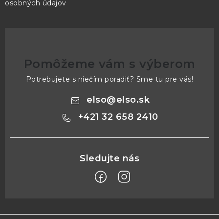
osobných údajov
Pomôžeme vám s výberom
Potrebujete s niečím poradiť? Sme tu pre vás!
elso
@
elso.sk
+421 32 658 2410
Z
á