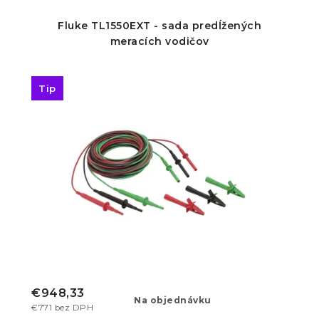
Fluke TL1550EXT - sada predĺžených
meracích vodičov
Tip
€948,33
Na objednávku
€771 bez DPH