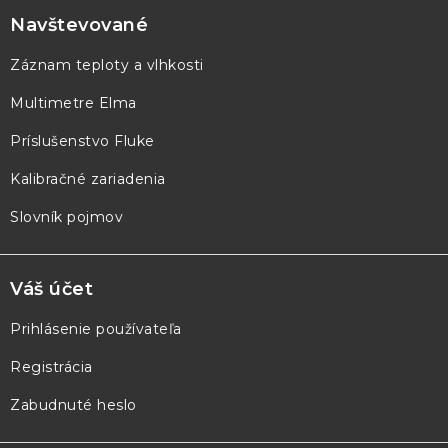
p
Navštevované
ä
Záznam teploty a vlhkosti
t
Multimetre Elma
i
e
Príslušenstvo Fluke
Kalibračné zariadenia
Slovník pojmov
Váš účet
Prihlásenie používateľa
Registrácia
Zabudnuté heslo