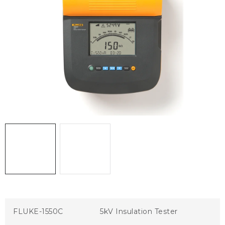
KONTAKTY
BLOG
ZNAČKY
Obchodné podmienky
GDPR
Slovník pojmov
FLUKE-1550C
5kV Insulation Tester