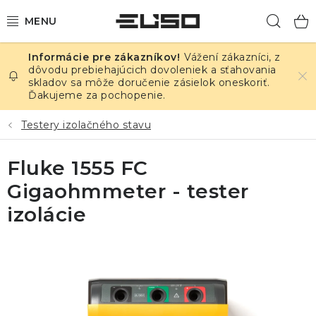
Prejsť
Hľad
na
obsah
Vážení zákazníci, z
ELEKTRINA
dôvodu prebiehajúcich dovoleniek a sťahovania
skladov sa môže doručenie zásielok oneskoriť.
Ďakujeme za pochopenie.
TEPLOTA A VLHKOSŤ
Testery izolačného stavu
TLAK A ÚNIKY
Fluke 1555 FC
ZÁZNAMNÍKY
Gigaohmmeter - tester
KALIBRÁCIA
izolácie
TLAČ DPS
OSTATNÉ