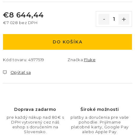
€8 644,44
€7 028
bez DPH
Jednotková cena:
DO KOŠÍKA
Kód tovaru:
4977519
Značka:
Fluke
Opýtať sa
Doprava zadarmo
Široké možnosti
pre každý nákup nad 80€ s
platby a doručenia pre vaše
DPH vytvorený cez náš
pohodlie. Prijímame
eshop s doručením na
platobné karty, Google Pay
Slovensko.
alebo Apple Pay.