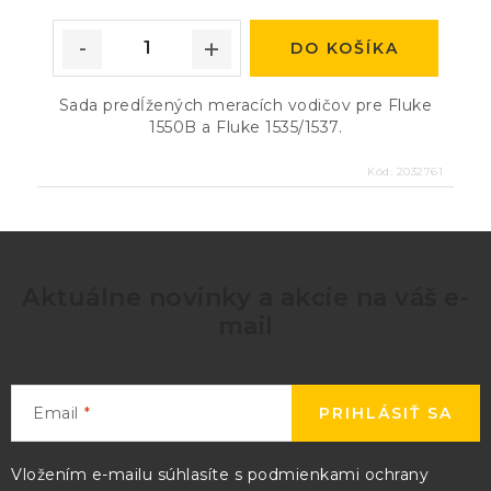
DO KOŠÍKA
Sada predĺžených meracích vodičov pre Fluke
1550B a Fluke 1535/1537.
Kód:
2032761
Aktuálne novinky a akcie na váš e-
mail
Email
PRIHLÁSIŤ SA
Vložením e-mailu súhlasíte s
podmienkami ochrany