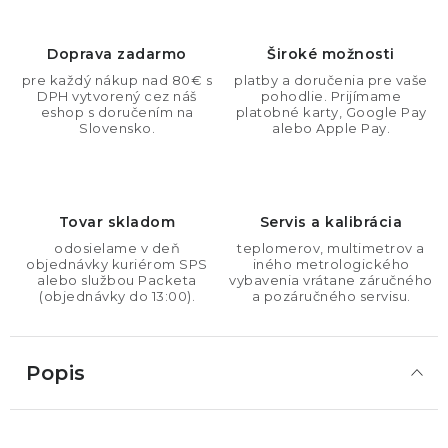
Doprava zadarmo
Široké možnosti
pre každý nákup nad 80€ s
platby a doručenia pre vaše
DPH vytvorený cez náš
pohodlie. Prijímame
eshop s doručením na
platobné karty, Google Pay
Slovensko.
alebo Apple Pay.
Tovar skladom
Servis a kalibrácia
odosielame v deň
teplomerov, multimetrov a
objednávky kuriérom SPS
iného metrologického
alebo službou Packeta
vybavenia vrátane záručného
(objednávky do 13:00).
a pozáručného servisu.
Popis