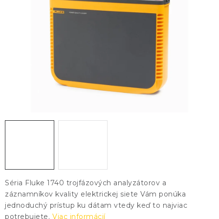
KONTAKTY
BLOG
ZNAČKY
Obchodné podmienky
GDPR
Slovník pojmov
Séria Fluke 1740 trojfázových analyzátorov a
záznamníkov kvality elektrickej siete Vám ponúka
jednoduchý prístup ku dátam vtedy keď to najviac
potrebujete.
Viac informácií