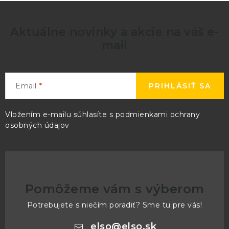
Aktuálne novinky a akcie na váš e-
mail
Email
PRIHLÁSIŤ SA
Vložením e-mailu súhlasíte s
podmienkami ochrany
osobných údajov
Pomôžeme vám s výberom
Potrebujete s niečím poradiť? Sme tu pre vás!
elso
@
elso.sk