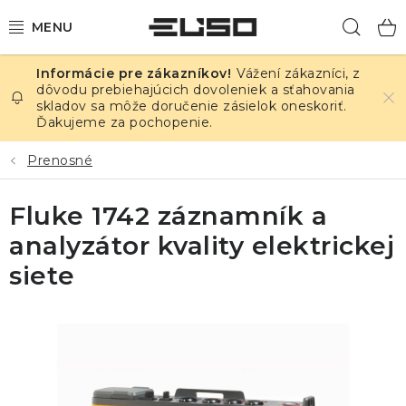
Prejsť
Hľad
na
obsah
Vážení zákazníci, z
ELEKTRINA
dôvodu prebiehajúcich dovoleniek a sťahovania
skladov sa môže doručenie zásielok oneskoriť.
Ďakujeme za pochopenie.
TEPLOTA A VLHKOSŤ
Prenosné
TLAK A ÚNIKY
Fluke 1742 záznamník a
ZÁZNAMNÍKY
analyzátor kvality elektrickej
KALIBRÁCIA
siete
TLAČ DPS
OSTATNÉ