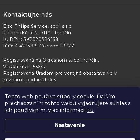
Kontaktujte nás
Elso Philips Service, spol. s r.o.
Jilemnického 2, 91101 Trenčín
IČ DPH: SK2020384168
IČO: 31423388 Záznam: 1556/R
Registrovaná na Okresnom súde Trenčín,
Vložka číslo 1556/R
.
Registrovaná Úradom pre verejné obstarávanie v
zozname podnikateľov
.
Tento web používa súbory cookie. Ďalším
prechádzaním tohto webu vyjadrujete súhlas s
PL Servis
Kontroltech
Technický skúšobný ústav Piešťany
ich používaním. Viac informácií
tu
.
Nastavenie