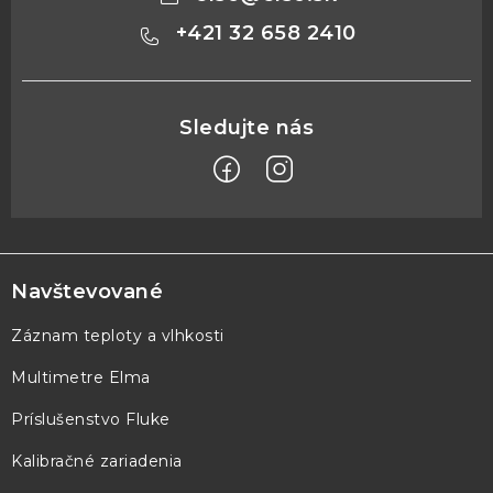
+421 32 658 2410
Z
á
p
Navštevované
ä
Záznam teploty a vlhkosti
t
Multimetre Elma
i
e
Príslušenstvo Fluke
Kalibračné zariadenia