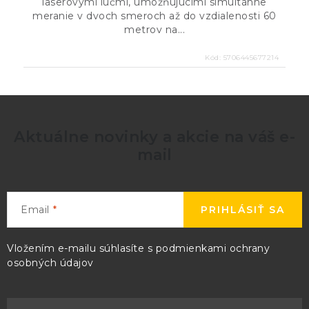
laserovými lúčmi, umožňujúcimi simultánne
meranie v dvoch smeroch až do vzdialenosti 60
metrov na...
Kód:
5706445677214
Aktuálne novinky a akcie na váš e-
mail
Email
PRIHLÁSIŤ SA
Vložením e-mailu súhlasíte s
podmienkami ochrany
osobných údajov