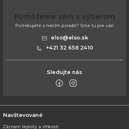
Pomôžeme vám s výberom
Potrebujete s niečím poradiť? Sme tu pre vás!
elso
@
elso.sk
+421 32 658 2410
Z
á
p
Navštevované
ä
Záznam teploty a vlhkosti