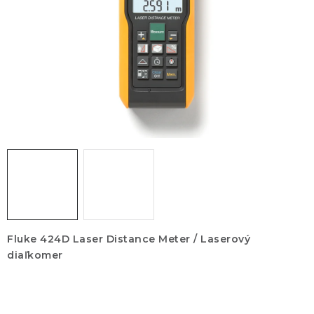
KONTAKTY
BLOG
ZNAČKY
Obchodné podmienky
GDPR
Slovník pojmov
Fluke 424D Laser Distance Meter / Laserový
diaľkomer