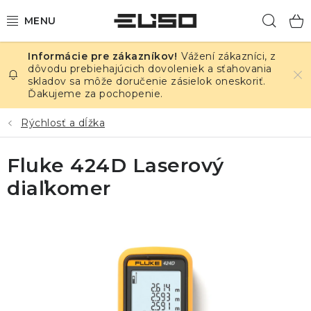
Prejsť
Hľad
na
obsah
Vážení zákazníci, z
ELEKTRINA
dôvodu prebiehajúcich dovoleniek a sťahovania
skladov sa môže doručenie zásielok oneskoriť.
Ďakujeme za pochopenie.
TEPLOTA A VLHKOSŤ
Rýchlosť a dĺžka
TLAK A ÚNIKY
Fluke 424D Laserový
ZÁZNAMNÍKY
diaľkomer
KALIBRÁCIA
TLAČ DPS
OSTATNÉ