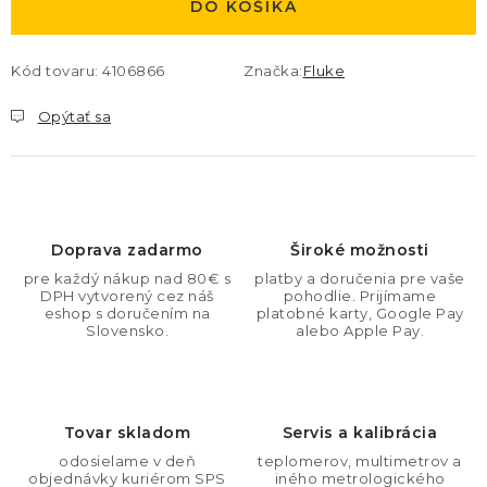
DO KOŠÍKA
Kód tovaru:
4106866
Značka:
Fluke
Opýtať sa
Doprava zadarmo
Široké možnosti
pre každý nákup nad 80€ s
platby a doručenia pre vaše
DPH vytvorený cez náš
pohodlie. Prijímame
eshop s doručením na
platobné karty, Google Pay
Slovensko.
alebo Apple Pay.
Tovar skladom
Servis a kalibrácia
odosielame v deň
teplomerov, multimetrov a
objednávky kuriérom SPS
iného metrologického