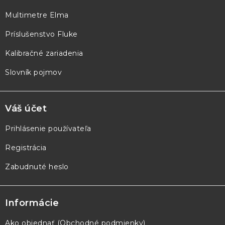
t
Multimetre Elma
i
e
Príslušenstvo Fluke
Kalibračné zariadenia
Slovník pojmov
Váš účet
Prihlásenie používateľa
Registrácia
Zabudnuté heslo
Informácie
Ako objednať (Obchodné podmienky)