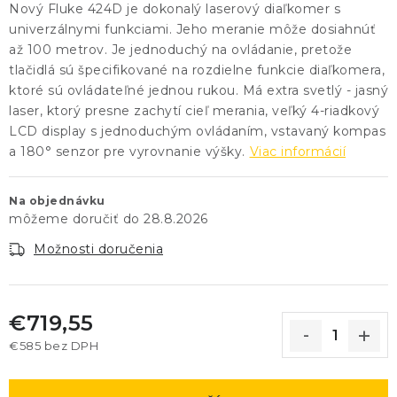
Nový Fluke 424D je dokonalý laserový diaľkomer s
univerzálnymi funkciami. Jeho meranie môže dosiahnúť
až 100 metrov. Je jednoduchý na ovládanie, pretože
tlačidlá sú špecifikované na rozdielne funkcie diaľkomera,
ktoré sú ovládateľné jednou rukou. Má extra svetlý - jasný
laser, ktorý presne zachytí cieľ merania, veľký 4-riadkový
LCD display s jednoduchým ovládaním, vstavaný kompas
a 180° senzor pre vyrovnanie výšky.
Viac informácií
Na objednávku
28.8.2026
Možnosti doručenia
€719,55
€585 bez DPH
Jednotková cena: