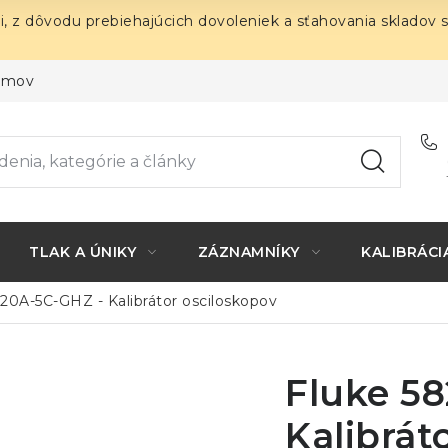
i, z dôvodu prebiehajúcich dovoleniek a sťahovania skladov 
ojmov
TLAK A ÚNIKY
ZÁZNAMNÍKY
KALIBRÁCI
20A-5C-GHZ - Kalibrátor osciloskopov
Fluke 5
Kalibrát