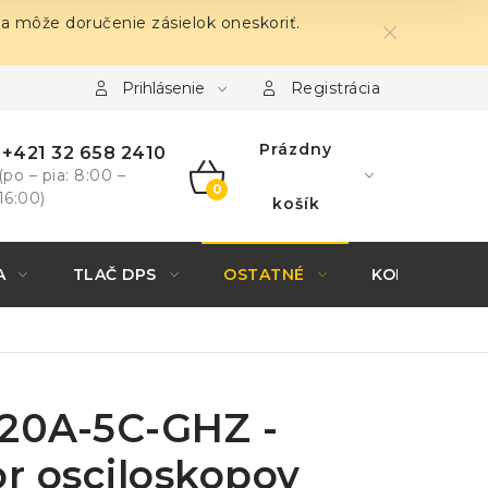
sa môže doručenie zásielok oneskoriť.
Prihlásenie
Registrácia
Prázdny
+421 32 658 2410
(po – pia: 8:00 –
16:00)
NÁKUPNÝ
košík
KOŠÍK
A
TLAČ DPS
OSTATNÉ
KONTAKTY
820A-5C-GHZ -
or osciloskopov