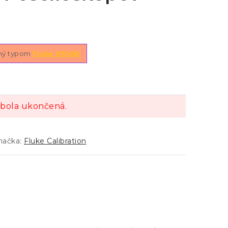
ný typom
Fluke 9500B
bola ukončená.
načka:
Fluke Calibration