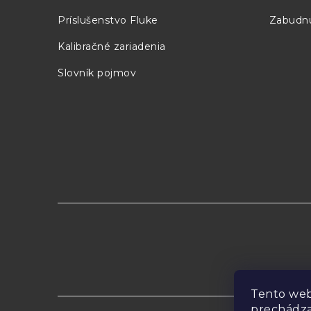
i
Príslušenstvo Fluke
Zabudnu
e
Kalibračné zariadenia
Slovník pojmov
Tento web
prechádza