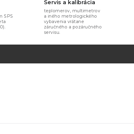
Servis a kalibrácia
teplomerov, multimetrov
om SPS
a iného metrologického
eta
vybavenia vrátane
0).
záručného a pozáručného
servisu.