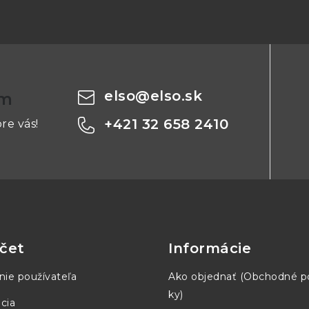
elso
@
elso.sk
om
+421 32 658 2410
re vás!
čet
Informácie
nie používateľa
Ako objednať (Obchodné 
ky)
cia