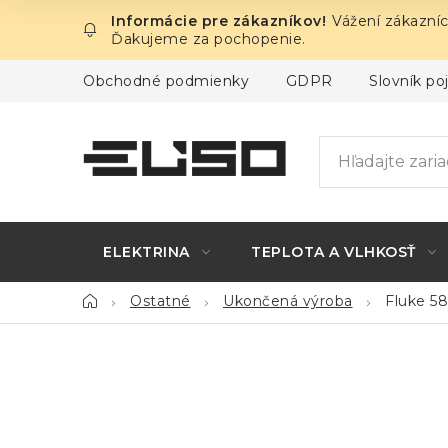
Prejsť
Vážení zákazníc
na
Ďakujeme za pochopenie.
obsah
Obchodné podmienky
GDPR
Slovník p
ELEKTRINA
TEPLOTA A VLHKOSŤ
Domov
Ostatné
Ukončená výroba
Fluke 58