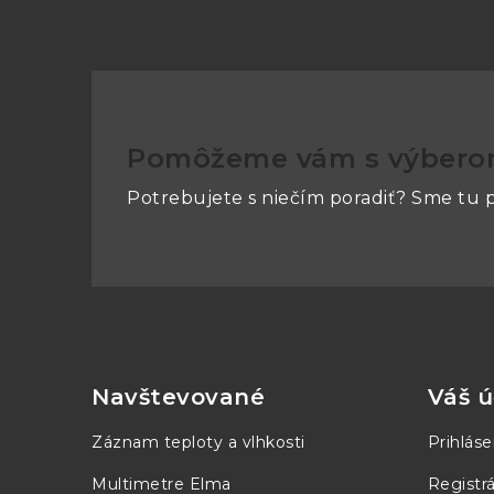
Pomôžeme vám s výber
Potrebujete s niečím poradiť? Sme tu p
Z
á
p
Navštevované
Váš ú
ä
Záznam teploty a vlhkosti
Prihláse
t
Multimetre Elma
Registrá