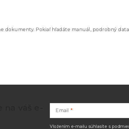
ne dokumenty. Pokiaľ hľadáte manuál, podrobný data
 na váš e-
Email
Vložením e-mailu súhlasíte s
podmien