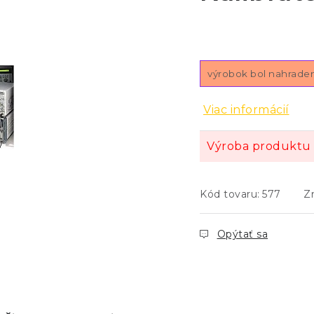
výrobok bol nahrade
Viac informácií
Výroba produktu 
Kód tovaru:
577
Z
Opýtať sa