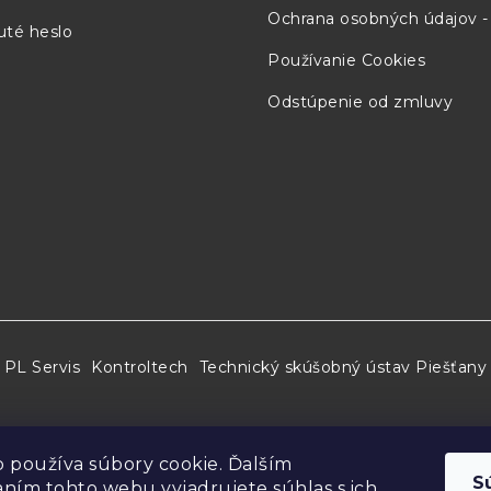
Ochrana osobných údajov 
té heslo
Používanie Cookies
Odstúpenie od zmluvy
PL Servis
Kontroltech
Technický skúšobný ústav Piešťany
 používa súbory cookie. Ďalším
S
ním tohto webu vyjadrujete súhlas s ich