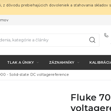
i, z dôvodu prebiehajúcich dovoleniek a sťahovania skladov 
ojmov
TLAK A ÚNIKY
ZÁZNAMNÍKY
KALIBRÁCI
00 - Solid-state DC voltagereference
Fluke 70
voltager