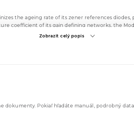
zes the ageing rate of its zener references diodes, pl
re coefficient of its gain defining networks, the Mode
and a temperature coefficient better than 0.05 ppm/°
Zobrazit celý popis
 that the out-put voltage shifts when you switch be
batteries during transportation. Although it"s an adv
ented zener reference conditioning guarantees that 
 if deep discharge of the battery caused oven control 
Volt reference won"t need complete recalibration.
ne dokumenty. Pokiaľ hľadáte manuál, podrobný data
nly protects the unit, it also includes a temperature