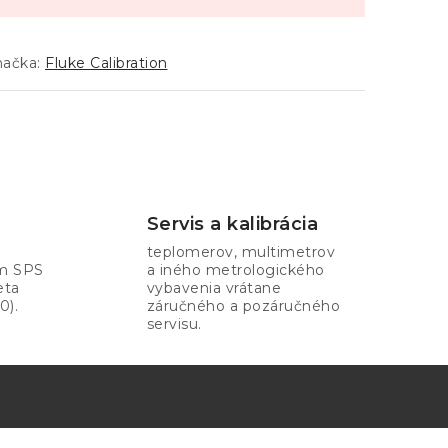
načka:
Fluke Calibration
Servis a kalibrácia
teplomerov, multimetrov
om SPS
a iného metrologického
eta
vybavenia vrátane
0).
záručného a pozáručného
servisu.