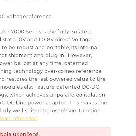
 DC voltagereference
uke 7000 Series is the fully isolated,
 state 10V and 1.018V direct Voltage
to be robust and portable, its internal
‘hot shipment and plug-in’. However,
wer be lost at any time, patented
oning technology over-comes reference
nd restores the last powered value to the
modules also feature patented DC-DC
gy, which achieves unparalleled isolation
AC-DC Line power adaptor. This makes the
larly well suited to Josephson Junction
Viac informácií
bola ukončená.