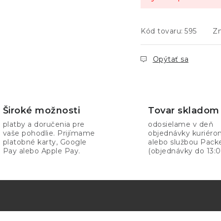
Kód tovaru:
595
Z
Opýtať sa
Široké možnosti
Tovar skladom
platby a doručenia pre
odosielame v deň
vaše pohodlie. Prijímame
objednávky kuriér
platobné karty, Google
alebo službou Pack
Pay alebo Apple Pay.
(objednávky do 13:0