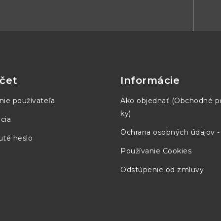
1.8
čet
Informácie
pical After 5 points,
nie používateľa
Ako objednať (Obchodné 
ky)
cia
Ochrana osobných údajov 
té heslo
Používanie Cookies
Odstúpenie od zmluvy
m