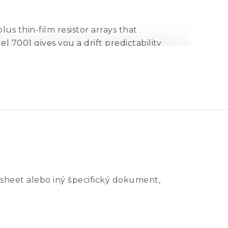
us thin-film resistor arrays that
l 7001 gives you a drift predictability
C. And because it utilizes a unique new
tween back-up battery and AC line
antage to keep the zener diode oven up
both the 10V and 1.018V outputs return
to be lost. As a result, unpredicted
sheet alebo iný špecifický dokument,
 monitor that tracks environmental