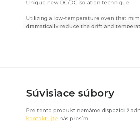
Unique new DC/DC isolation technique
Utilizing a low-temperature oven that mimini
dramatically reduce the drift and temperatu
after 2 years of better than 0.3 ppm/year 
DC/DC isolation technique, you won"t find
supply power.
Patented zener reference conditioning
The Model 7001 isn"t solely reliant on its 
Súvisiace súbory
to temperature during transportation, pat
to within ±0.5 ppm of their previous values
delays during shipment mean that your 10-
Pre tento produkt nemáme dispozícii žiad
kontaktujte
nás prosím.
The optional ruggedized transit case not o
conditions during shipment.