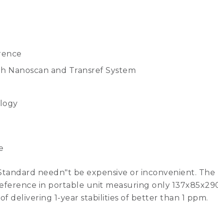
erence
h Nanoscan and Transref System
ology
e
tandard needn"t be expensive or inconvenient. The M
 Reference in portable unit measuring only 137x85x
 of delivering 1-year stabilities of better than 1 ppm.