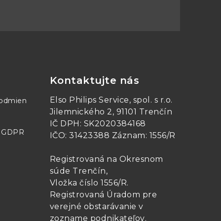
Kontaktujte nás
Elso Philips Service, spol. s r.o.
podmien
Jilemnického 2, 91101 Trenčín
IČ DPH: SK2020384168
- GDPR
IČO: 31423388 Záznam: 1556/R
Registrovaná na Okresnom
súde Trenčín,
Vložka číslo 1556/R
.
Registrovaná Úradom pre
verejné obstarávanie v
zozname podnikateľov
.