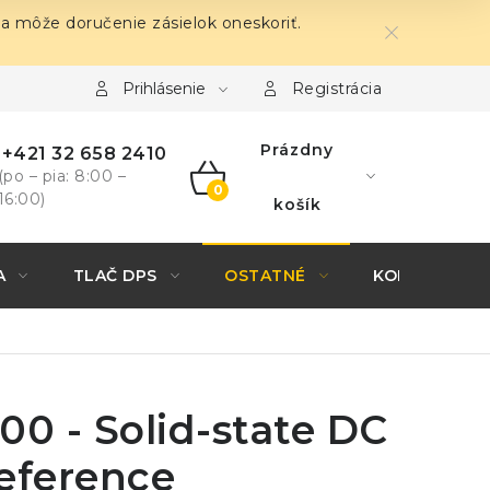
sa môže doručenie zásielok oneskoriť.
Prihlásenie
Registrácia
Prázdny
+421 32 658 2410
(po – pia: 8:00 –
16:00)
NÁKUPNÝ
košík
KOŠÍK
A
TLAČ DPS
OSTATNÉ
KONTAKTY
00 - Solid-state DC
eference