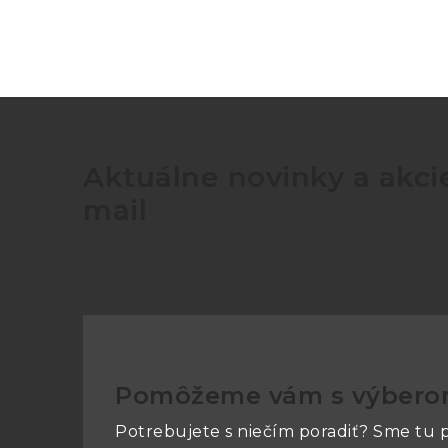
Calibration Instruments
>
DC/LF Electr
7000/7001 10-Volt solid-state DC Voltage
Aktuálne novinky a akcie
mail
10V Output
Pomôžeme vám s výber
90 days (±ppm):
Potrebujete s niečím poradiť? Sme tu p
Stability