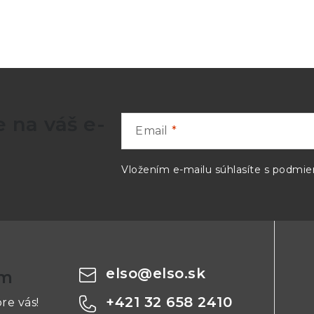
ical Calibration
>
Standards
>
 reference
 na váš e-
Email
Vložením e-mailu súhlasíte s
podmien
elso
@
elso.sk
om
0.9
+421 32 658 2410
re vás!