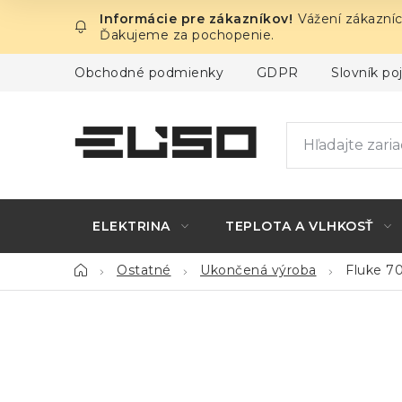
Prejsť
Vážení zákazníc
na
Ďakujeme za pochopenie.
obsah
Obchodné podmienky
GDPR
Slovník p
ELEKTRINA
TEPLOTA A VLHKOSŤ
Domov
Ostatné
Ukončená výroba
Fluke 70