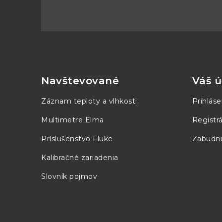
1 Year (±ppm):
Z
á
p
Navštevované
Váš ú
±0.5ppm/year ty
ä
Predictability
Záznam teploty a vlhkosti
3 mo. apart
Prihláse
t
Multimetre Elma
Registrá
i
Príslušenstvo Fluke
Zabudnu
e
Kalibračné zariadenia
Temperature
Slovník pojmov
Coefficient
< 0.05 pp
(15 - 35°C)