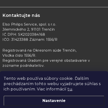
Kontaktujte nás
Elso Philips Service, spol. s r.o.
Jilemnického 2, 91101 Trenčín
IČ DPH: SK2020384168
IČO: 31423388 Záznam: 1556/R
Registrovaná na Okresnom súde Trenčín,
Vložka číslo 1556/R
.
Registrovaná Úradom pre verejné obstarávanie v
zozname podnikateľov
.
Tento web používa súbory cookie. Ďalším
prechádzaním tohto webu vyjadrujete súhlas s
PL Servis
Kontroltech
Technický skúšobný ústav Piešťany
ich používaním. Viac informácií
tu
.
Nastavenie