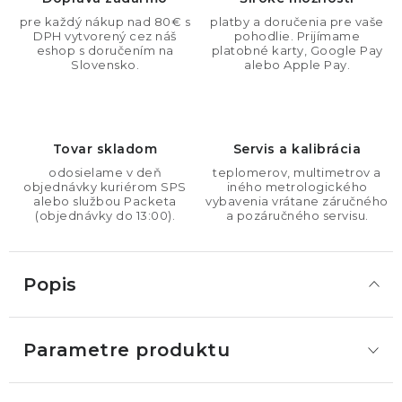
pre každý nákup nad 80€ s
platby a doručenia pre vaše
DPH vytvorený cez náš
pohodlie. Prijímame
eshop s doručením na
platobné karty, Google Pay
Slovensko.
alebo Apple Pay.
Tovar skladom
Servis a kalibrácia
odosielame v deň
teplomerov, multimetrov a
objednávky kuriérom SPS
iného metrologického
alebo službou Packeta
vybavenia vrátane záručného
(objednávky do 13:00).
a pozáručného servisu.
Popis
Parametre produktu