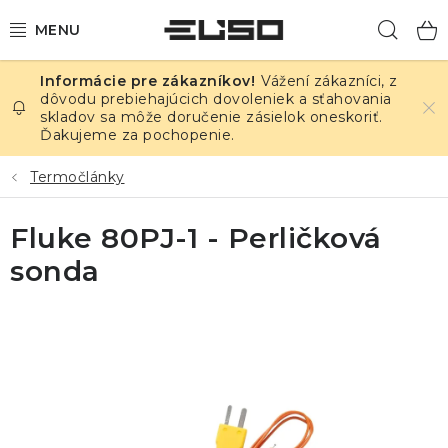
Prejsť
Hľad
na
obsah
Vážení zákazníci, z
ELEKTRINA
dôvodu prebiehajúcich dovoleniek a sťahovania
skladov sa môže doručenie zásielok oneskoriť.
Ďakujeme za pochopenie.
TEPLOTA A VLHKOSŤ
Termočlánky
TLAK A ÚNIKY
Fluke 80PJ-1 - Perličková
ZÁZNAMNÍKY
sonda
KALIBRÁCIA
TLAČ DPS
OSTATNÉ