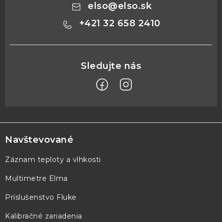
elso
@
elso.sk
+421 32 658 2410
Z
á
p
Navštevované
ä
Záznam teploty a vlhkosti
t
Multimetre Elma
i
e
Príslušenstvo Fluke
Kalibračné zariadenia