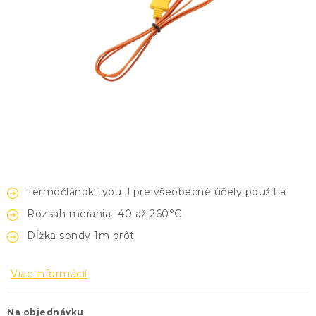
KONTAKTY
BLOG
ZNAČKY
Obchodné podmienky
GDPR
Slovník pojmov
Termočlánok typu J pre všeobecné účely použitia
Rozsah merania -40 až 260
°C
Dĺžka sondy 1m drôt
Viac informácií
Na objednávku