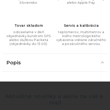
Slovensko.
alebo Apple Pay.
Tovar skladom
Servis a kalibrácia
odosielame v deň
teplomerov, multimetrov a
objednávky kuriérom SPS
iného metrologického
alebo službou Packeta
vybavenia vrátane záručného
(objednávky do 13:00).
a pozáručného servisu.
Popis
Aktuálne novinky a akcie na váš e-
mail