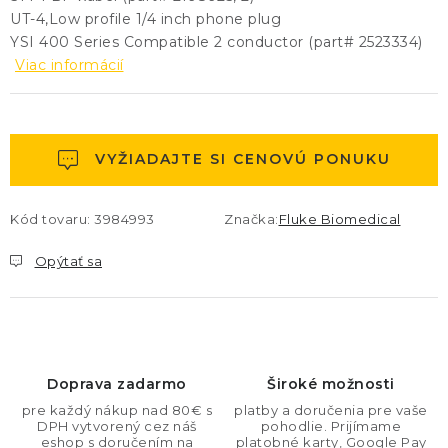
UT-4,Low profile 1/4 inch phone plug
YSI 400 Series Compatible 2 conductor (part# 2523334)
Viac informácií
VYŽIADAJTE SI CENOVÚ PONUKU
Kód tovaru:
3984993
Značka:
Fluke Biomedical
Opýtať sa
Doprava zadarmo
Široké možnosti
pre každý nákup nad 80€ s
platby a doručenia pre vaše
DPH vytvorený cez náš
pohodlie. Prijímame
eshop s doručením na
platobné karty, Google Pay