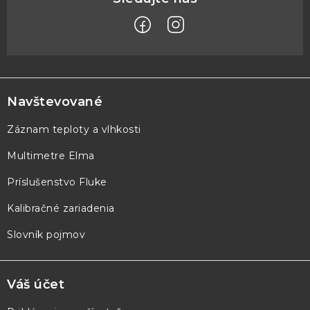
Z
á
p
Navštevované
ä
Záznam teploty a vlhkosti
t
Multimetre Elma
i
e
Príslušenstvo Fluke
Kalibračné zariadenia
Slovník pojmov
Váš účet