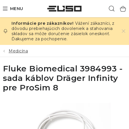
Prejsť
Hľad
na
obsah
Vážení zákazníci, z
ELEKTRINA
dôvodu prebiehajúcich dovoleniek a sťahovania
skladov sa môže doručenie zásielok oneskoriť.
Ďakujeme za pochopenie.
TEPLOTA A VLHKOSŤ
Medicína
TLAK A ÚNIKY
Fluke Biomedical 3984993 -
ZÁZNAMNÍKY
sada káblov Dräger Infinity
KALIBRÁCIA
pre ProSim 8
TLAČ DPS
OSTATNÉ