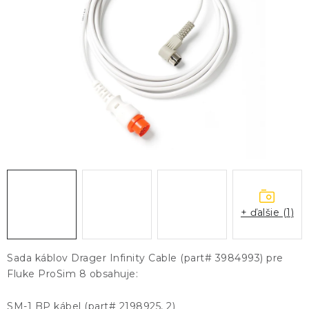
KONTAKTY
BLOG
ZNAČKY
Obchodné podmienky
GDPR
Slovník pojmov
+ ďalšie (1)
Sada káblov Drager Infinity Cable (part# 3984993) pre
Fluke ProSim 8 obsahuje:
SM-1 BP kábel (part# 2198925, 2)