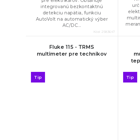
pre elektrikárov. Obsahuje
urč
integrovanú bezkontaktnú
elekt
detekciu napätia, funkciu
multi
AutoVolt na automatický výber
merani
AC/DC...
Kód:
2583647
Fluke 115 - TRMS
multimeter pre technikov
mu
tep
Tip
Tip