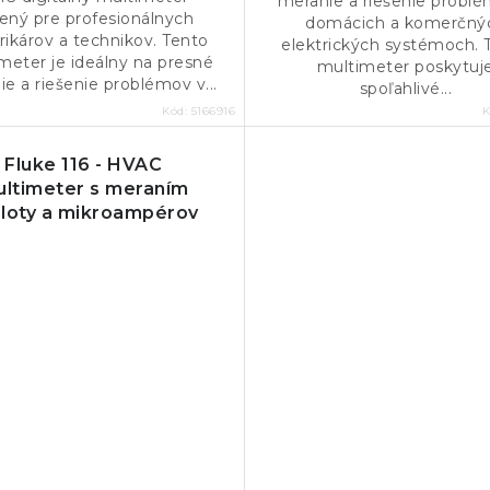
meranie a riešenie probl
ený pre profesionálnych
domácich a komerčný
rikárov a technikov. Tento
elektrických systémoch. 
meter je ideálny na presné
multimeter poskytuj
e a riešenie problémov v...
spoľahlivé...
Kód:
5166916
K
Fluke 116 - HVAC
ltimeter s meraním
loty a mikroampérov