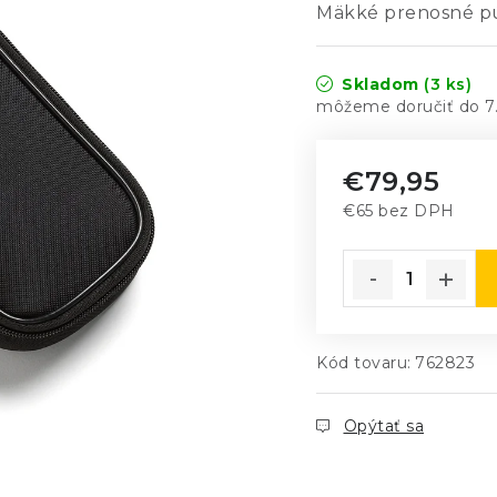
Mäkké prenosné púz
Skladom
(3 ks)
7
€79,95
€65 bez DPH
Jednotková cena
Kód tovaru:
762823
Opýtať sa