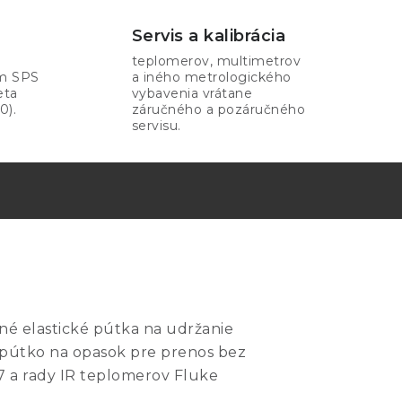
Servis a kalibrácia
teplomerov, multimetrov
om SPS
a iného metrologického
eta
vybavenia vrátane
0).
záručného a pozáručného
servisu.
né elastické pútka na udržanie
 pútko na opasok pre prenos bez
17 a rady IR teplomerov Fluke