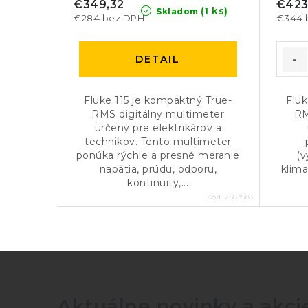
€349,32
€423
(1 ks)
Skladom
€284 bez DPH
€344 
DETAIL
Fluke 115 je kompaktný True-
Fluk
RMS digitálny multimeter
RM
určený pre elektrikárov a
technikov. Tento multimeter
ponúka rýchle a presné meranie
(v
napätia, prúdu, odporu,
klima
kontinuity,...
Kód:
2583583
Aktuálne novinky a akcie