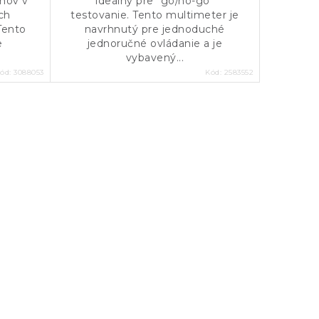
émov v
ideálny pre "go/no-go"
ch
testovanie. Tento multimeter je
Tento
navrhnutý pre jednoduché
e
jednoručné ovládanie a je
vybavený...
ód:
3088053
Kód:
2583552