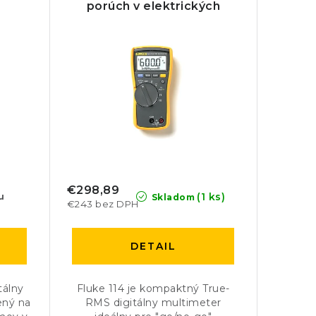
porúch v elektrických
sieťach
€298,89
(1 ks)
u
Skladom
€243 bez DPH
DETAIL
tálny
Fluke 114 je kompaktný True-
ený na
RMS digitálny multimeter