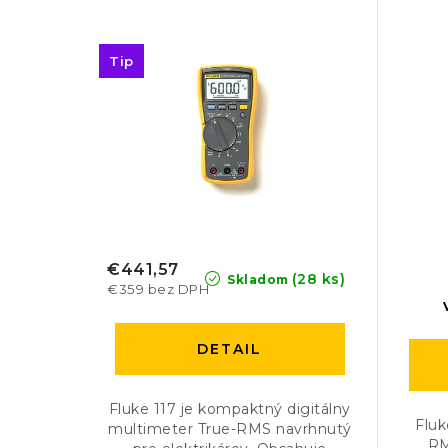
Tip
€441,57
(28 ks)
Skladom
€359 bez DPH
DETAIL
Fluke 117 je kompaktný digitálny
Fluk
multimeter True-RMS navrhnutý
RM