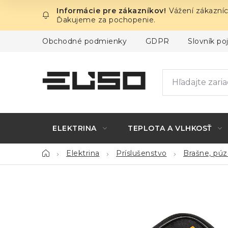
Prejsť
Vážení zákazníc
na
Ďakujeme za pochopenie.
obsah
Obchodné podmienky
GDPR
Slovník p
ELEKTRINA
TEPLOTA A VLHKOSŤ
Domov
Elektrina
Príslušenstvo
Brašne, púzd