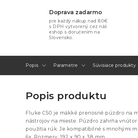
Doprava zadarmo
pre každý nákup nad 80€
s DPH vytvorený cez náš
eshop s doručením na
Slovensko.
Popis
Parametre
Súvisiace produkty
Popis produktu
Fluke C50 je mäkké prenosné púzdro na mer
nástrojov na mieste. Púzdro zahŕňa vnúto
použitia rúk. Je kompatibilné s mnohými mul
6x. Rozmery: 192 x 90 x 38 mm.