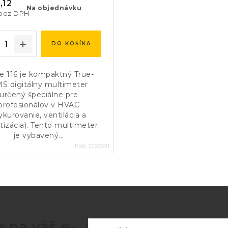
,12
Na objednávku
bez DPH
DO KOŠÍKA
e 116 je kompaktný True-
S digitálny multimeter
určený špeciálne pre
profesionálov v HVAC
ykurovanie, ventilácia a
tizácia). Tento multimeter
je vybavený...
Kód:
2583601
 na váš e-