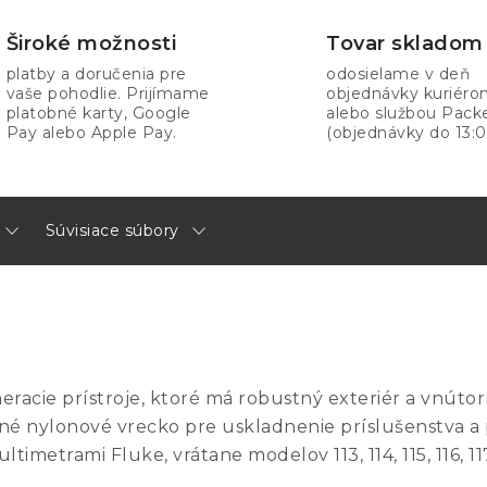
Široké možnosti
Tovar skladom
platby a doručenia pre
odosielame v deň
vaše pohodlie. Prijímame
objednávky kuriér
platobné karty, Google
alebo službou Pack
Pay alebo Apple Pay.
(objednávky do 13:0
Súvisiace súbory
acie prístroje, ktoré má robustný exteriér a vnútor
rné nylonové vrecko pre uskladnenie príslušenstva a
timetrami Fluke, vrátane modelov 113, 114, 115, 116, 1