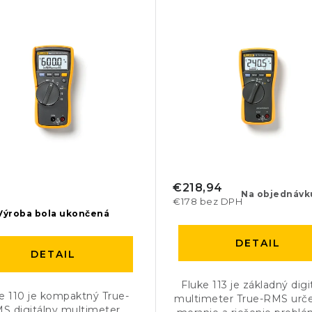
€218,94
Na objednávk
€178 bez DPH
Výroba bola ukončená
DETAIL
DETAIL
Fluke 113 je základný digi
e 110 je kompaktný True-
multimeter True-RMS urč
S digitálny multimeter