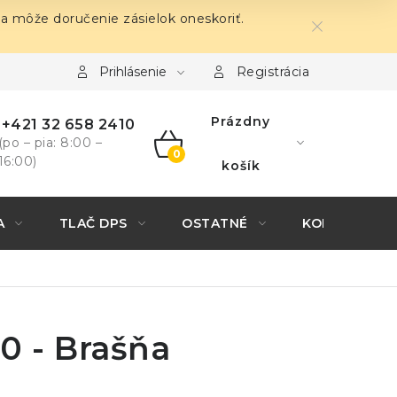
sa môže doručenie zásielok oneskoriť.
Prihlásenie
Registrácia
Prázdny
+421 32 658 2410
(po – pia: 8:00 –
16:00)
NÁKUPNÝ
košík
KOŠÍK
A
TLAČ DPS
OSTATNÉ
KONTAKTY
0 - Brašňa