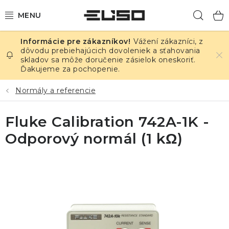
Prejsť
Hľad
na
obsah
Vážení zákazníci, z
ELEKTRINA
dôvodu prebiehajúcich dovoleniek a sťahovania
skladov sa môže doručenie zásielok oneskoriť.
Ďakujeme za pochopenie.
TEPLOTA A VLHKOSŤ
Normály a referencie
TLAK A ÚNIKY
Fluke Calibration 742A-1K -
ZÁZNAMNÍKY
Odporový normál (1 kΩ)
KALIBRÁCIA
TLAČ DPS
OSTATNÉ