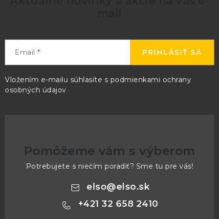
Aktuálne novinky a akcie na váš e-
mail
Email
PRIHLÁSIŤ SA
Vložením e-mailu súhlasíte s
podmienkami ochrany
osobných údajov
Pomôžeme vám s výberom
Potrebujete s niečím poradiť? Sme tu pre vás!
elso
@
elso.sk
+421 32 658 2410