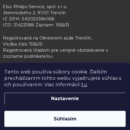
Elso Philips Service, spol. s r.o.
Jilemnického 2, 91101 Trenčín
IČ DPH: SK2020384168
IČO: 31423388 Záznam: 1556/R
Registrovaná na Okresnom súde Trenčín,
Vložka číslo 1556/R
.
Registrovaná Úradom pre verejné obstarávanie v
zozname podnikateľov
.
Tento web používa súbory cookie. Ďalším
prechádzaním tohto webu vyjadrujete súhlas s
PL Servis
Kontroltech
Technický skúšobný ústav Piešťany
ich používaním. Viac informácií
tu
.
Nastavenie
Copyright 2026
Elso Philips Service
. Všetky práva vyhradené.
Upraviť
Súhlasím
nastavenie cookies
Vytvoril Shoptet