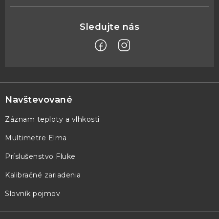
Z
á
p
Navštevované
ä
Záznam teploty a vlhkosti
t
Multimetre Elma
i
e
Príslušenstvo Fluke
Kalibračné zariadenia
Slovník pojmov