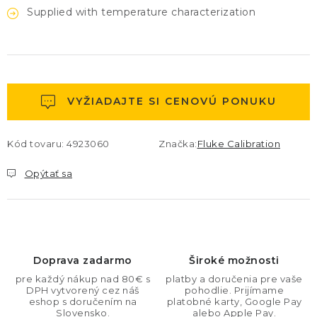
Supplied with temperature characterization
VYŽIADAJTE SI CENOVÚ PONUKU
Kód tovaru:
4923060
Značka:
Fluke Calibration
Opýtať sa
Doprava zadarmo
Široké možnosti
pre každý nákup nad 80€ s
platby a doručenia pre vaše
DPH vytvorený cez náš
pohodlie. Prijímame
eshop s doručením na
platobné karty, Google Pay
Slovensko.
alebo Apple Pay.