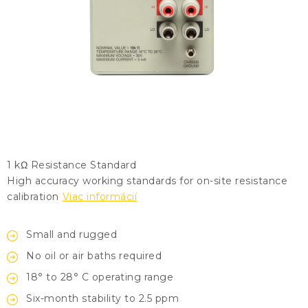
KONTAKTY
BLOG
ZNAČKY
Obchodné podmienky
GDPR
Slovník pojmov
1 kΩ Resistance Standard
High accuracy working standards for on-site resistance
calibration
Viac informácií
Small and rugged
No oil or air baths required
18° to 28° C operating range
Six-month stability to 2.5 ppm