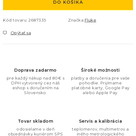
DO KOŠÍKA
Kód tovaru:
2687335
Značka:
Fluke
Opýtať sa
Doprava zadarmo
Široké možnosti
pre každý nákup nad 80€ s
platby a doručenia pre vaše
DPH vytvorený cez náš
pohodlie. Prijímame
eshop s doručením na
platobné karty, Google Pay
Slovensko.
alebo Apple Pay.
Tovar skladom
Servis a kalibrácia
odosielame v deň
teplomerov, multimetrov a
objednávky kuriérom SPS
iného metrologického