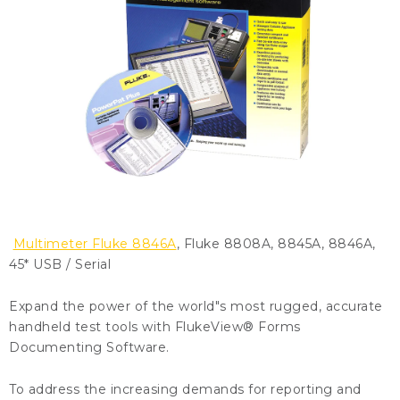
KONTAKTY
BLOG
ZNAČKY
Obchodné podmienky
GDPR
Slovník pojmov
Multimeter Fluke 8846A
, Fluke 8808A, 8845A, 8846A,
45* USB / Serial
Expand the power of the world"s most rugged, accurate
handheld test tools with FlukeView® Forms
Documenting Software.
To address the increasing demands for reporting and