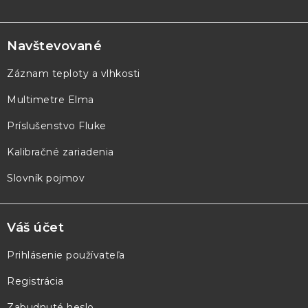
Z
á
p
Navštevované
ä
Záznam teploty a vlhkosti
t
Multimetre Elma
i
e
Príslušenstvo Fluke
Kalibračné zariadenia
Slovník pojmov
Váš účet
Prihlásenie používateľa
Registrácia
Zabudnuté heslo