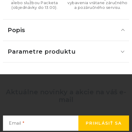
alebo službou Packeta
vybavenia vrátane záručného
(objednávky do 13:00).
a pozáručného servisu.
Popis
Parametre produktu
Aktuálne novinky a akcie na váš e-
mail
Email
PRIHLÁSIŤ SA