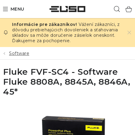
Prejsť
Hľad
na
obsah
Vážení zákazníci, z
ELEKTRINA
dôvodu prebiehajúcich dovoleniek a sťahovania
skladov sa môže doručenie zásielok oneskoriť.
Ďakujeme za pochopenie.
TEPLOTA A VLHKOSŤ
Software
TLAK A ÚNIKY
Fluke FVF-SC4 - Software
ZÁZNAMNÍKY
Fluke 8808A, 8845A, 8846A,
KALIBRÁCIA
45*
TLAČ DPS
OSTATNÉ