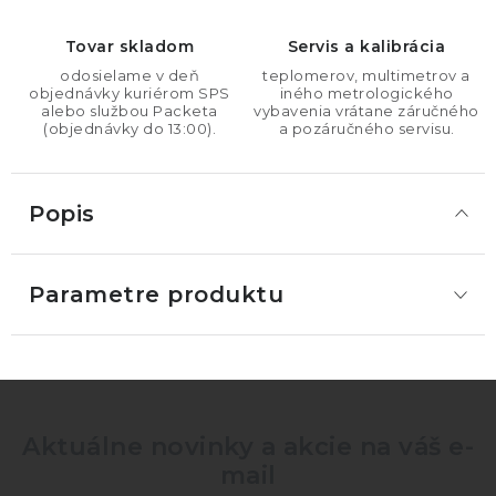
Tovar skladom
Servis a kalibrácia
odosielame v deň
teplomerov, multimetrov a
objednávky kuriérom SPS
iného metrologického
alebo službou Packeta
vybavenia vrátane záručného
(objednávky do 13:00).
a pozáručného servisu.
Popis
Parametre produktu
Aktuálne novinky a akcie na váš e-
mail