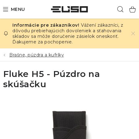
Prejsť
Hľad
na
obsah
Vážení zákazníci, z
ELEKTRINA
dôvodu prebiehajúcich dovoleniek a sťahovania
skladov sa môže doručenie zásielok oneskoriť.
Ďakujeme za pochopenie.
TEPLOTA A VLHKOSŤ
Brašne, púzdra a kufríky
TLAK A ÚNIKY
Fluke H5 - Púzdro na
ZÁZNAMNÍKY
skúšačku
KALIBRÁCIA
TLAČ DPS
OSTATNÉ