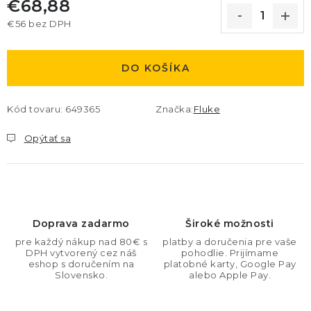
€68,88
€56 bez DPH
Jednotková cena:
DO KOŠÍKA
Kód tovaru:
649365
Značka:
Fluke
Opýtať sa
Doprava zadarmo
Široké možnosti
pre každý nákup nad 80€ s
platby a doručenia pre vaše
DPH vytvorený cez náš
pohodlie. Prijímame
eshop s doručením na
platobné karty, Google Pay
Slovensko.
alebo Apple Pay.