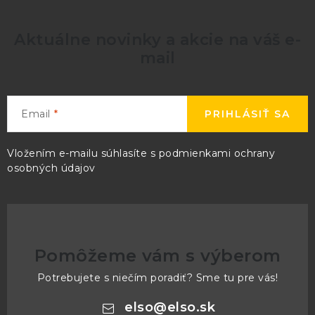
Aktuálne novinky a akcie na váš e-
mail
Email
PRIHLÁSIŤ SA
Vložením e-mailu súhlasíte s
podmienkami ochrany
osobných údajov
Pomôžeme vám s výberom
Potrebujete s niečím poradiť? Sme tu pre vás!
elso
@
elso.sk