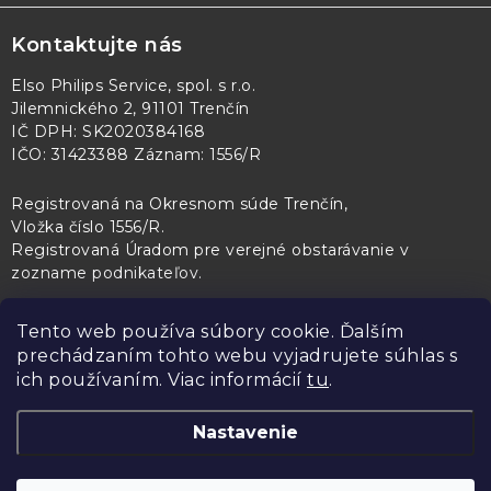
Kontaktujte nás
Elso Philips Service, spol. s r.o.
Jilemnického 2, 91101 Trenčín
IČ DPH: SK2020384168
IČO: 31423388 Záznam: 1556/R
Registrovaná na Okresnom súde Trenčín,
Vložka číslo 1556/R
.
Registrovaná Úradom pre verejné obstarávanie v
zozname podnikateľov
.
Tento web používa súbory cookie. Ďalším
prechádzaním tohto webu vyjadrujete súhlas s
PL Servis
Kontroltech
Technický skúšobný ústav Piešťany
ich používaním. Viac informácií
tu
.
Nastavenie
Copyright 2026
Elso Philips Service
. Všetky práva vyhradené.
Upraviť