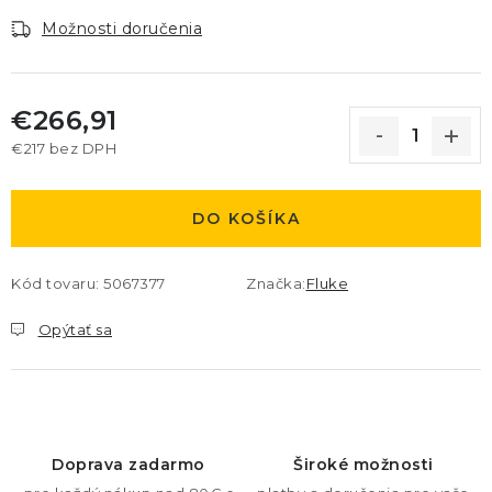
Možnosti doručenia
€266,91
€217 bez DPH
Jednotková cena:
DO KOŠÍKA
Kód tovaru:
5067377
Značka:
Fluke
Opýtať sa
Doprava zadarmo
Široké možnosti