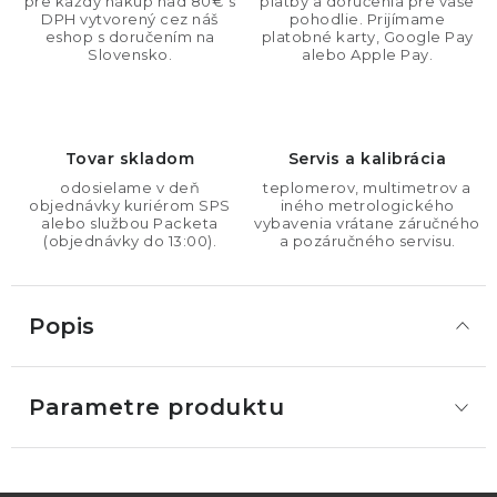
pre každý nákup nad 80€ s
platby a doručenia pre vaše
DPH vytvorený cez náš
pohodlie. Prijímame
eshop s doručením na
platobné karty, Google Pay
Slovensko.
alebo Apple Pay.
Tovar skladom
Servis a kalibrácia
odosielame v deň
teplomerov, multimetrov a
objednávky kuriérom SPS
iného metrologického
alebo službou Packeta
vybavenia vrátane záručného
(objednávky do 13:00).
a pozáručného servisu.
Popis
Parametre produktu