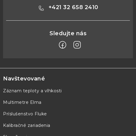
+421 32 658 2410
Z
á
p
Navštevované
ä
Záznam teploty a vlhkosti
t
Multimetre Elma
i
e
Príslušenstvo Fluke
Kalibračné zariadenia