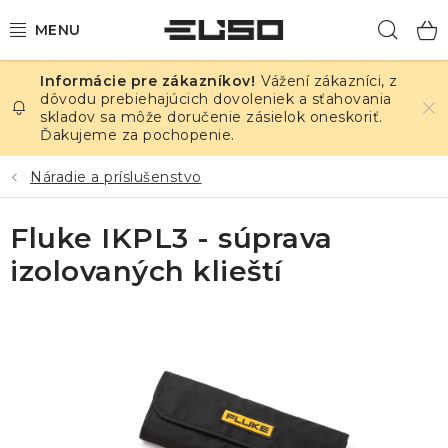
Prejsť
Hľad
na
obsah
Vážení zákazníci, z
ELEKTRINA
dôvodu prebiehajúcich dovoleniek a sťahovania
skladov sa môže doručenie zásielok oneskoriť.
Ďakujeme za pochopenie.
TEPLOTA A VLHKOSŤ
Náradie a príslušenstvo
TLAK A ÚNIKY
Fluke IKPL3 - súprava
ZÁZNAMNÍKY
izolovaných klieští
KALIBRÁCIA
TLAČ DPS
OSTATNÉ